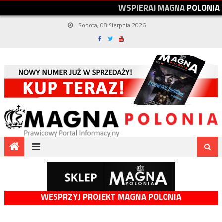
W
S
P
I
E
R
A
J
M
A
G
N
A
P
O
L
O
N
I
A
Sobota, 08 Sierpnia 2026
WESPRZYJ PROJEKT MAGNA POLONIA