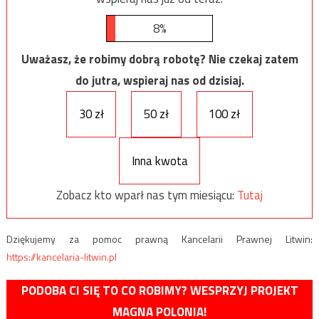
8%
Uważasz, że robimy dobrą robotę? Nie czekaj zatem
do jutra, wspieraj nas od dzisiaj.
30 zł
50 zł
100 zł
Inna kwota
Zobacz kto wparł nas tym miesiącu:
Tutaj
Dziękujemy za pomoc prawną Kancelarii Prawnej Litwin:
https://kancelaria-litwin.pl
PODOBA CI SIĘ TO CO ROBIMY? WESPRZYJ PROJEKT
MAGNA POLONIA!