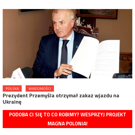
POLSKA
WIADOMOŚCI
Prezydent Przemyśla otrzymał zakaz wjazdu na
Ukrainę
PODOBA CI SIĘ TO CO ROBIMY? WESPRZYJ PROJEKT
MAGNA POLONIA!