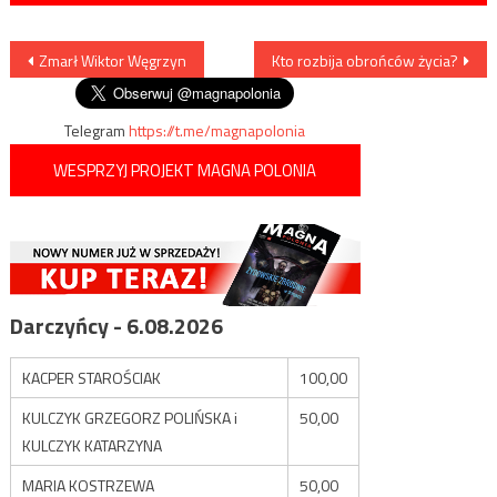
Nawigacja
Zmarł Wiktor Węgrzyn
Kto rozbija obrońców życia?
wpisu
Telegram
https://t.me/magnapolonia
WESPRZYJ PROJEKT MAGNA POLONIA
Darczyńcy - 6.08.2026
KACPER STAROŚCIAK
100,00
KULCZYK GRZEGORZ POLIŃSKA i
50,00
KULCZYK KATARZYNA
MARIA KOSTRZEWA
50,00