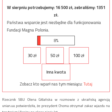
W sierpniu potrzebujemy:
16 500
zł, zebraliśmy:
1351
zł.
Państwa wsparcie jest niezbędne dla funkcjonowania
Fundacji Magna Polonia.
8%
30 zł
50 zł
100 zł
Inna kwota
Zobacz kto wparł nas tym miesiącu:
Tutaj
Rzecznik SBU Olena Gitlańska w rozmowie z ukraińską agencją
unian.ua potwierdziła, że prezydent Choma otrzymał zakaz wjazdu na
terytorium Ukrainy na okres pięciu lat.