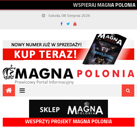
W
S
P
I
E
R
A
J
M
A
G
N
A
P
O
L
O
N
I
A
Sobota, 08 Sierpnia 2026
WESPRZYJ PROJEKT MAGNA POLONIA