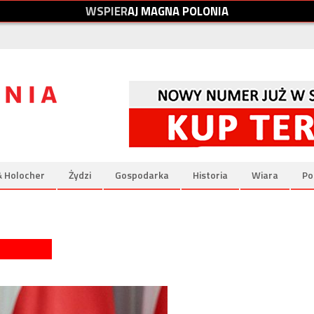
W
S
P
I
E
R
A
J
M
A
G
N
A
P
O
L
O
N
I
A
& Holocher
Żydzi
Gospodarka
Historia
Wiara
Po