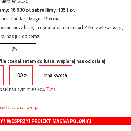
Sierpień 2026
jemy:
16 500
zł, zebraliśmy:
1351
zł.
ania Fundacji Magna Polonia.
anie niezależnych ośrodków medialnych? Nie zwlekaj więc,
raj nas już od teraz.
8%
e czekaj zatem do jutra, wspieraj nas od dzisiaj.
100 zł
Inna kwota
parł nas tym miesiącu:
Tutaj
s://kancelaria-litwin.pl
MY? WESPRZYJ PROJEKT MAGNA POLONIA!