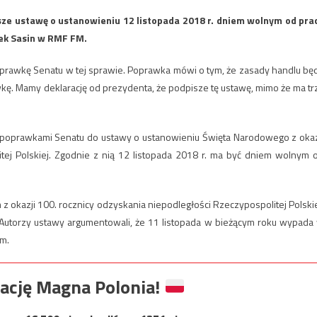
sze ustawę o ustanowieniu 12 listopada 2018 r. dniem wolnym od pra
cek Sasin w RMF FM.
poprawkę Senatu w tej sprawie. Poprawka mówi o tym, że zasady handlu bę
awkę. Mamy deklarację od prezydenta, że podpisze tę ustawę, mimo że ma tr
ię poprawkami Senatu do ustawy o ustanowieniu Święta Narodowego z okaz
tej Polskiej. Zgodnie z nią 12 listopada 2018 r. ma być dniem wolnym 
 okazji 100. rocznicy odzyskania niepodległości Rzeczypospolitej Polskie
. Autorzy ustawy argumentowali, że 11 listopada w bieżącym roku wypada
ym.
ację Magna Polonia!