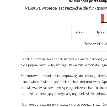
W sierpniu potrzebu
Państwa wsparcie jest niezbędne dla funkcjonow
30 zł
50 zł
Zobacz kto w
Senat 26 października poparł ustawę o święcie narodowym z
ale z poprawkami. W tej sytuacji ustawa musi wrócić do Sejm
Senatorowie poparli m.in. poprawkę do ustawy skreśl
ustanowione święto będzie miało charakter uroczysty. Op
obowiązywały zasady dotyczące ograniczenia handlu, analo
poprawkę zmierzającą do tego, aby tego dnia służba zdrowia
Pod koniec października rzecznik prezydenta Błażej S