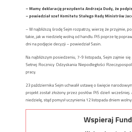
– Mamy deklarację prezydenta Andrzeja Dudy, że podpi
– powiedział szef Komitetu Stałego Rady Ministrów Ja
– W najbliższą środę Sejm rozpatrzy, wierzę że przyjmie, 
takie, jak w niedzielę wolną od handlu. PiS poprze tę popr
dni na podjęcie decyzji – powiedział Sasin.
Na najbliższym posiedzeniu, 7-9 listopada, Sejm zajmie s
Setnej Rocznicy Odzyskania Niepodległości Rzeczypospoli
pracy.
23 października Sejm uchwalił ustawę o święcie narodowym z
projekt został złożony przez posłów PiS dzień wcześniej
niedzielę, stąd pomysł uczynienia 12 listopada dniem woln
Wspieraj Fund