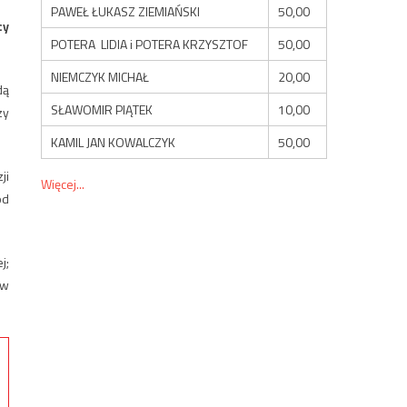
PAWEŁ ŁUKASZ ZIEMIAŃSKI
50,00
cy
POTERA LIDIA i POTERA KRZYSZTOF
50,00
NIEMCZYK MICHAŁ
20,00
dą
SŁAWOMIR PIĄTEK
10,00
zy
KAMIL JAN KOWALCZYK
50,00
ji
Więcej...
od
j;
 w