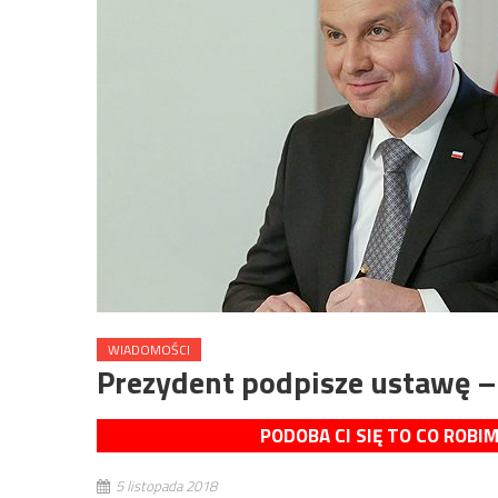
WIADOMOŚCI
Prezydent podpisze ustawę –
PODOBA CI SIĘ TO CO ROBI
5 listopada 2018