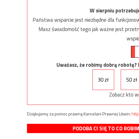
W sierpniu potrzebu
Państwa wsparcie jest niezbędne dla funkcjonow
Masz świadomość tego jak ważne jest przetrw
wspie
Uważasz, że robimy dobrą robotę? Ni
30 zł
50 zł
Zobacz kto w
Dziękujemy za pomoc prawną Kancelarii Prawnej Litwin:
http
PODOBA CI SIĘ TO CO ROBI