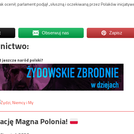
k ocenił, parlament podjął „słuszną i oczekiwaną przez Polaków inicjatywę
t
Obserwuj nas
Zapisz
nictwo:
t jeszcze naród polski?
ację Magna Polonia!