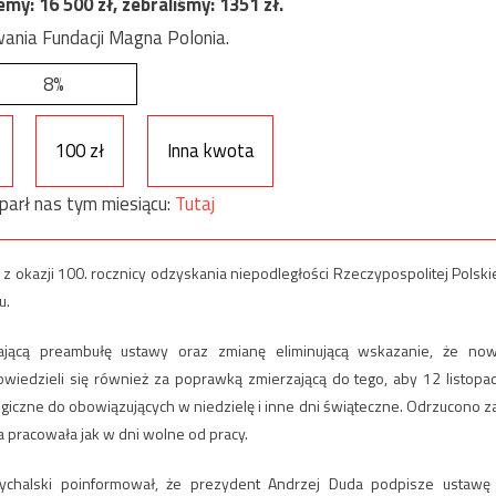
jemy:
16 500
zł, zebraliśmy:
1351
zł.
ania Fundacji Magna Polonia.
8%
100 zł
Inna kwota
parł nas tym miesiącu:
Tutaj
 okazji 100. rocznicy odzyskania niepodległości Rzeczypospolitej Polskie
u.
ającą preambułę ustawy oraz zmianę eliminującą wskazanie, że no
owiedzieli się również za poprawką zmierzającą do tego, aby 12 listopa
giczne do obowiązujących w niedzielę i inne dni świąteczne. Odrzucono z
 pracowała jak w dni wolne od pracy.
pychalski poinformował, że prezydent Andrzej Duda podpisze ustawę