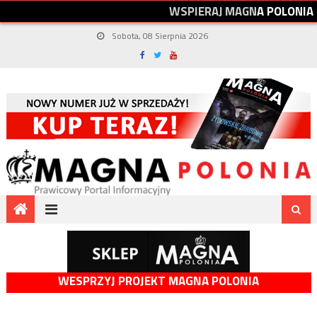
W
S
P
I
E
R
A
J
M
A
G
N
A
P
O
L
O
N
I
A
Sobota, 08 Sierpnia 2026
WESPRZYJ PROJEKT MAGNA POLONIA