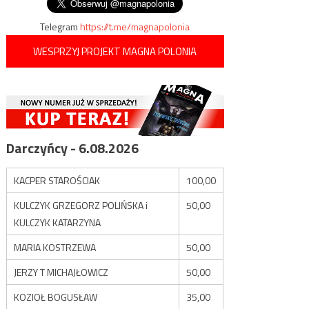
Telegram
https://t.me/magnapolonia
WESPRZYJ PROJEKT MAGNA POLONIA
Darczyńcy - 6.08.2026
KACPER STAROŚCIAK
100,00
KULCZYK GRZEGORZ POLIŃSKA i
50,00
KULCZYK KATARZYNA
MARIA KOSTRZEWA
50,00
JERZY T MICHAJŁOWICZ
50,00
KOZIOŁ BOGUSŁAW
35,00