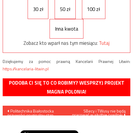
30 zł
50 zł
100 zł
Inna kwota
Zobacz kto wparł nas tym miesiącu:
Tutaj
Dziękujemy za pomoc prawną Kancelarii Prawnej Litwin:
https://kancelaria-litwin.pl
PODOBA CI SIĘ TO CO ROBIMY? WESPRZYJ PROJEKT
MAGNA POLONIA!
Nawigacja
Politechnika Białostocka
SBecy i TWusy nie będą
pracować w służbie cywilnej
przywróci oryginalny stan
wpisu
samochodu pancernego FAI-
M ze zbiorów miejscowego
Muzeum Wojska