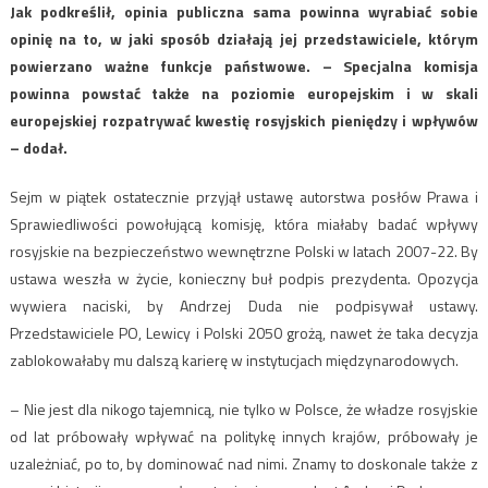
Jak podkreślił, opinia publiczna sama powinna wyrabiać sobie
opinię na to, w jaki sposób działają jej przedstawiciele, którym
powierzano ważne funkcje państwowe. – Specjalna komisja
powinna powstać także na poziomie europejskim i w skali
europejskiej rozpatrywać kwestię rosyjskich pieniędzy i wpływów
– dodał.
Sejm w piątek ostatecznie przyjął ustawę autorstwa posłów Prawa i
Sprawiedliwości powołującą komisję, która miałaby badać wpływy
rosyjskie na bezpieczeństwo wewnętrzne Polski w latach 2007-22. By
ustawa weszła w życie, konieczny buł podpis prezydenta. Opozycja
wywiera naciski, by Andrzej Duda nie podpisywał ustawy.
Przedstawiciele PO, Lewicy i Polski 2050 grożą, nawet że taka decyzja
zablokowałaby mu dalszą karierę w instytucjach międzynarodowych.
– Nie jest dla nikogo tajemnicą, nie tylko w Polsce, że władze rosyjskie
od lat próbowały wpływać na politykę innych krajów, próbowały je
uzależniać, po to, by dominować nad nimi. Znamy to doskonale także z