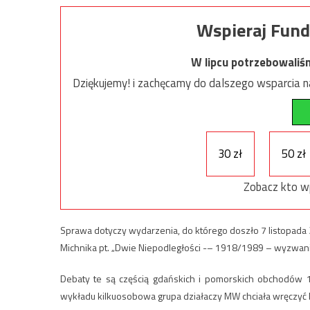
Wspieraj Fund
W lipcu potrzebowaliś
Dziękujemy! i zachęcamy do dalszego wsparcia na
30 zł
50 zł
Zobacz kto w
Sprawa dotyczy wydarzenia, do którego doszło 7 listopad
Michnika pt. „Dwie Niepodległości -– 1918/1989 – wyzwani
Debaty te są częścią gdańskich i pomorskich obchodów 10
wykładu kilkuosobowa grupa działaczy MW chciała wręczyć 