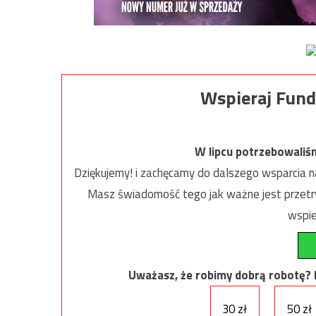
Wspieraj Fund
W lipcu potrzebowaliś
Dziękujemy! i zachęcamy do dalszego wsparcia na
Masz świadomość tego jak ważne jest przetrw
wspie
Uważasz, że robimy dobrą robotę? Ni
30 zł
50 zł