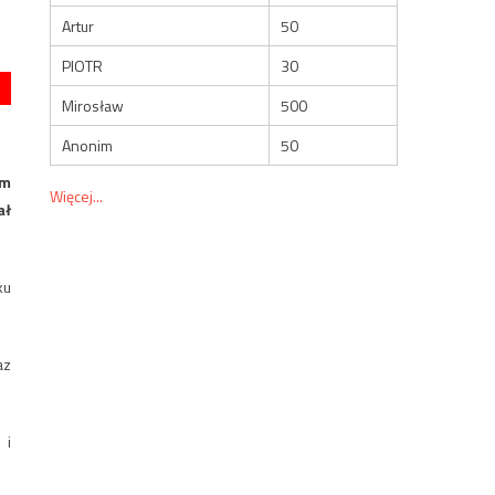
Artur
50
PIOTR
30
Mirosław
500
Anonim
50
ym
Więcej...
ał
ku
az
 i