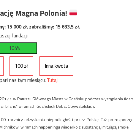
ację Magna Polonia!
my:
15 000
zł, zebraliśmy:
15 633,5
zł.
szej fundacji.
104%
100 zł
Inna kwota
parł nas tym miesiącu:
Tutaj
a 2017 r. w Ratuszu Głównego Miasta w Gdańsku podczas wystąpienia Ada
a i bilans” w ramach Gdańskich Debat Obywatelskich.
0. rocznicy odzyskania niepodległości przez Polskę. Tuż po rozpoczęc
Michnikowi w ramach happeningu wiaderko z substancją imitującą smołę.