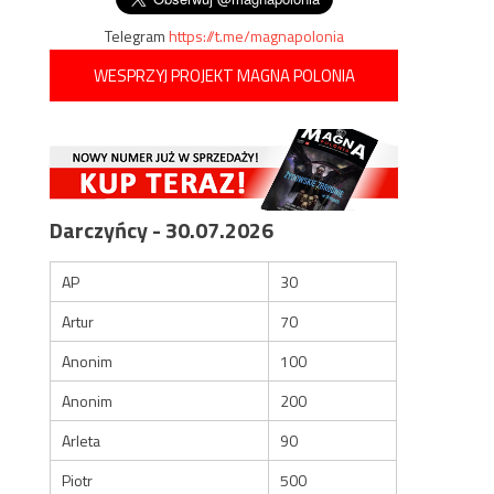
Telegram
https://t.me/magnapolonia
WESPRZYJ PROJEKT MAGNA POLONIA
Darczyńcy - 30.07.2026
AP
30
Artur
70
Anonim
100
Anonim
200
Arleta
90
Piotr
500