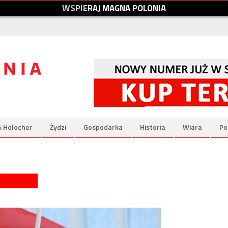
W
S
P
I
E
R
A
J
M
A
G
N
A
P
O
L
O
N
I
A
& Holocher
Żydzi
Gospodarka
Historia
Wiara
Po