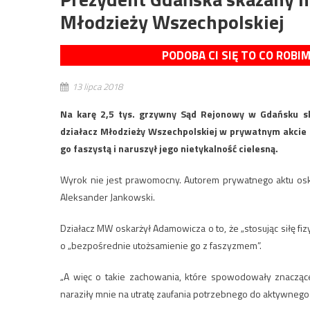
Młodzieży Wszechpolskiej
PODOBA CI SIĘ TO CO ROBI
13 lipca 2018
Na karę 2,5 tys. grzywny Sąd Rejonowy w Gdańsku 
działacz Młodzieży Wszechpolskiej w prywatnym akcie
go faszystą i naruszył jego nietykalność cielesną.
Wyrok nie jest prawomocny. Autorem prywatnego aktu oska
Aleksander Jankowski.
Działacz MW oskarżył Adamowicza o to, że „stosując siłę fi
o „bezpośrednie utożsamienie go z faszyzmem”.
„A więc o takie zachowania, które spowodowały znaczące 
naraziły mnie na utratę zaufania potrzebnego do aktywnego u