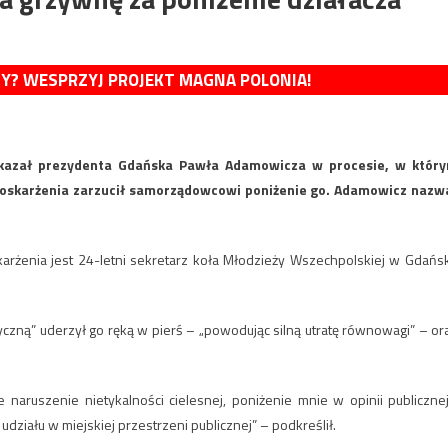
MY? WESPRZYJ PROJEKT MAGNA POLONIA!
skazał prezydenta Gdańska Pawła Adamowicza w procesie, w któr
 oskarżenia zarzucił samorządowcowi poniżenie go. Adamowicz nazw
rżenia jest 24-letni sekretarz koła Młodzieży Wszechpolskiej w Gdańs
zyczną” uderzył go ręką w pierś – „powodując silną utratę równowagi” – or
naruszenie nietykalności cielesnej, poniżenie mnie w opinii publicznej
działu w miejskiej przestrzeni publicznej” – podkreślił.