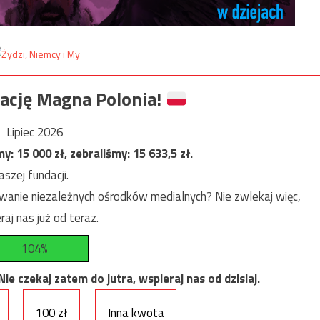
ację Magna Polonia!
Lipiec 2026
my:
15 000
zł, zebraliśmy:
15 633,5
zł.
szej fundacji.
anie niezależnych ośrodków medialnych? Nie zwlekaj więc,
raj nas już od teraz.
104%
e czekaj zatem do jutra, wspieraj nas od dzisiaj.
100 zł
Inna kwota