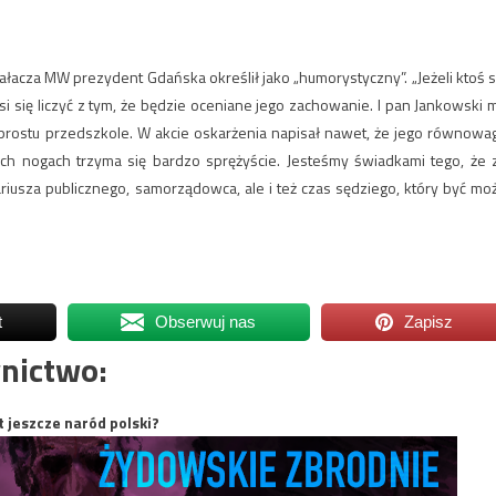
łacza MW prezydent Gdańska określił jako „humorystyczny”. „Jeżeli ktoś s
musi się liczyć z tym, że będzie oceniane jego zachowanie. I pan Jankowski 
o prostu przedszkole. W akcie oskarżenia napisał nawet, że jego równowa
ch nogach trzyma się bardzo sprężyście. Jesteśmy świadkami tego, że 
iusza publicznego, samorządowca, ale i też czas sędziego, który być mo
t
Obserwuj nas
Zapisz
nictwo:
t jeszcze naród polski?