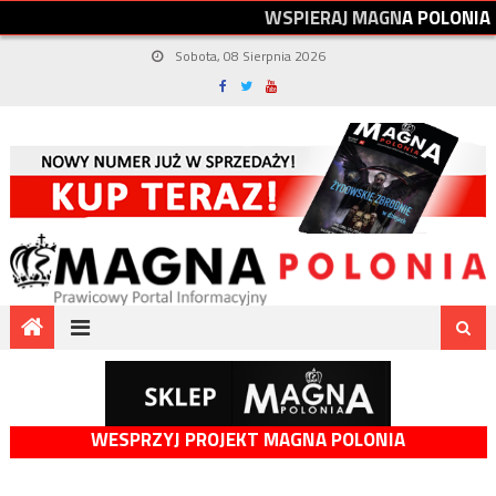
W
S
P
I
E
R
A
J
M
A
G
N
A
P
O
L
O
N
I
A
Sobota, 08 Sierpnia 2026
WESPRZYJ PROJEKT MAGNA POLONIA