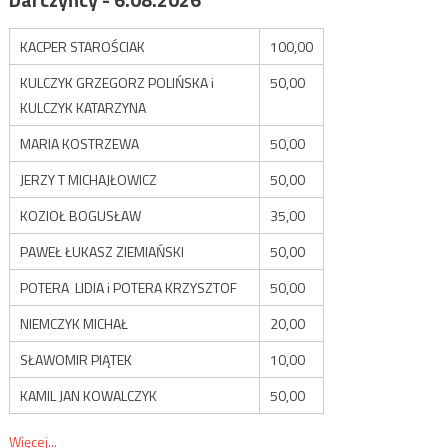
KACPER STAROŚCIAK
100,00
KULCZYK GRZEGORZ POLIŃSKA i
50,00
KULCZYK KATARZYNA
MARIA KOSTRZEWA
50,00
JERZY T MICHAJŁOWICZ
50,00
KOZIOŁ BOGUSŁAW
35,00
PAWEŁ ŁUKASZ ZIEMIAŃSKI
50,00
POTERA LIDIA i POTERA KRZYSZTOF
50,00
NIEMCZYK MICHAŁ
20,00
SŁAWOMIR PIĄTEK
10,00
KAMIL JAN KOWALCZYK
50,00
Więcej...