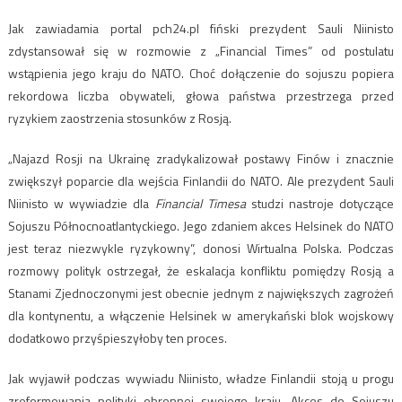
Jak zawiadamia portal pch24.pl fiński prezydent Sauli Niinisto
zdystansował się w rozmowie z „Financial Times” od postulatu
wstąpienia jego kraju do NATO. Choć dołączenie do sojuszu popiera
rekordowa liczba obywateli, głowa państwa przestrzega przed
ryzykiem zaostrzenia stosunków z Rosją.
„Najazd Rosji na Ukrainę zradykalizował postawy Finów i znacznie
zwiększył poparcie dla wejścia Finlandii do NATO. Ale prezydent Sauli
Niinisto w wywiadzie dla
Financial Timesa
studzi nastroje dotyczące
Sojuszu Północnoatlantyckiego. Jego zdaniem akces Helsinek do NATO
jest teraz niezwykle ryzykowny”, donosi Wirtualna Polska. Podczas
rozmowy polityk ostrzegał, że eskalacja konfliktu pomiędzy Rosją a
Stanami Zjednoczonymi jest obecnie jednym z największych zagrożeń
dla kontynentu, a włączenie Helsinek w amerykański blok wojskowy
dodatkowo przyśpieszyłoby ten proces.
Jak wyjawił podczas wywiadu Niinisto, władze Finlandii stoją u progu
zreformowania polityki obronnej swojego kraju. Akces do Sojuszu