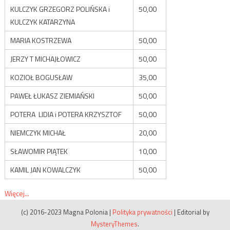
KULCZYK GRZEGORZ POLIŃSKA i
50,00
KULCZYK KATARZYNA
MARIA KOSTRZEWA
50,00
JERZY T MICHAJŁOWICZ
50,00
KOZIOŁ BOGUSŁAW
35,00
PAWEŁ ŁUKASZ ZIEMIAŃSKI
50,00
POTERA LIDIA i POTERA KRZYSZTOF
50,00
NIEMCZYK MICHAŁ
20,00
SŁAWOMIR PIĄTEK
10,00
KAMIL JAN KOWALCZYK
50,00
Więcej...
(c) 2016-2023 Magna Polonia
|
Polityka prywatności
|
Editorial by
MysteryThemes
.