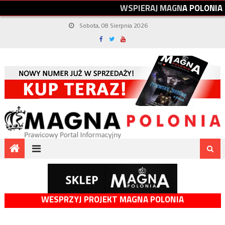
W
S
P
I
E
R
A
J
M
A
G
N
A
P
O
L
O
N
I
A
Sobota, 08 Sierpnia 2026
WESPRZYJ PROJEKT MAGNA POLONIA