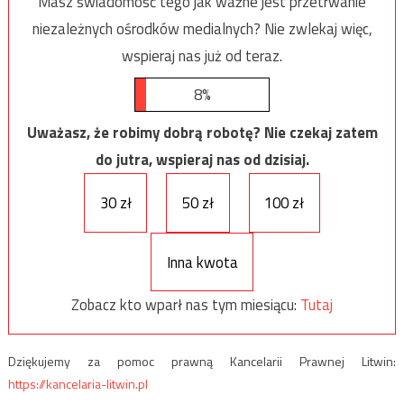
Masz świadomość tego jak ważne jest przetrwanie
niezależnych ośrodków medialnych? Nie zwlekaj więc,
wspieraj nas już od teraz.
8%
Uważasz, że robimy dobrą robotę? Nie czekaj zatem
do jutra, wspieraj nas od dzisiaj.
30 zł
50 zł
100 zł
Inna kwota
Zobacz kto wparł nas tym miesiącu:
Tutaj
Dziękujemy za pomoc prawną Kancelarii Prawnej Litwin:
https://kancelaria-litwin.pl