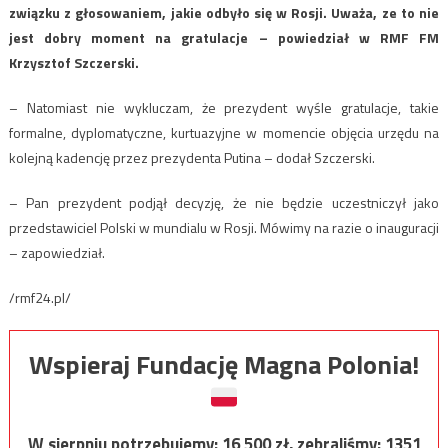
związku z głosowaniem, jakie odbyło się w Rosji. Uważa, ze to nie
jest dobry moment na gratulacje – powiedział w RMF FM
Krzysztof Szczerski.
– Natomiast nie wykluczam, że prezydent wyśle gratulacje, takie
formalne, dyplomatyczne, kurtuazyjne w momencie objęcia urzędu na
kolejną kadencję przez prezydenta Putina – dodał Szczerski.
– Pan prezydent podjął decyzję, że nie będzie uczestniczył jako
przedstawiciel Polski w mundialu w Rosji. Mówimy na razie o inauguracji
– zapowiedział.
/rmf24.pl/
Wspieraj Fundację Magna Polonia!
W sierpniu potrzebujemy:
16 500
zł, zebraliśmy:
1351