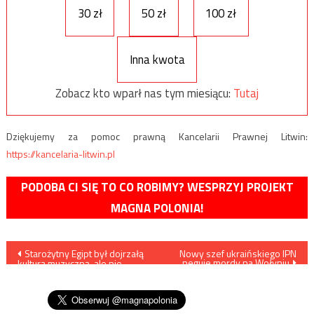
30 zł
50 zł
100 zł
Inna kwota
Zobacz kto wparł nas tym miesiącu:
Tutaj
Dziękujemy za pomoc prawną Kancelarii Prawnej Litwin:
https://kancelaria-litwin.pl
PODOBA CI SIĘ TO CO ROBIMY? WESPRZYJ PROJEKT
MAGNA POLONIA!
Nawigacja
Starożytny Egipt był dojrzałą
Nowy szef ukraińskiego IPN
neguje mordy na Wołyniu
kulturą muzyczną, ale nie
wpisu
wiemy, jak brzmiała ówczesna
muzyka