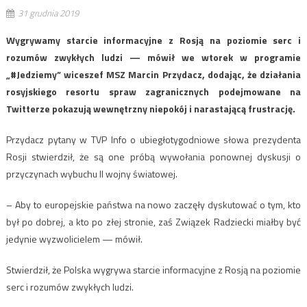
31 grudnia 2019
Wygrywamy starcie informacyjne z Rosją na poziomie serc i
rozumów zwykłych ludzi — mówił we wtorek w programie
„#Jedziemy” wiceszef MSZ Marcin Przydacz, dodając, że działania
rosyjskiego resortu spraw zagranicznych podejmowane na
Twitterze pokazują wewnętrzny niepokój i narastającą frustrację.
Przydacz pytany w TVP Info o ubiegłotygodniowe słowa prezydenta
Rosji stwierdził, że są one próbą wywołania ponownej dyskusji o
przyczynach wybuchu II wojny światowej.
– Aby to europejskie państwa na nowo zaczęły dyskutować o tym, kto
był po dobrej, a kto po złej stronie, zaś Związek Radziecki miałby być
jedynie wyzwolicielem — mówił.
Stwierdził, że Polska wygrywa starcie informacyjne z Rosją na poziomie
serc i rozumów zwykłych ludzi.