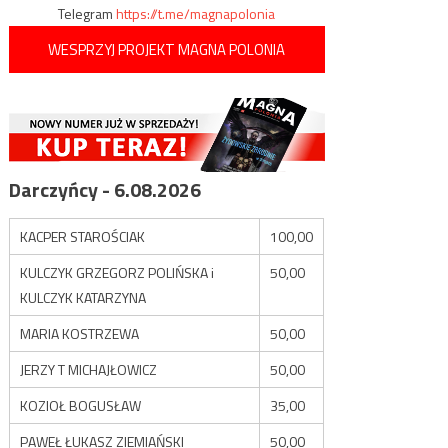
Telegram
https://t.me/magnapolonia
WESPRZYJ PROJEKT MAGNA POLONIA
Darczyńcy - 6.08.2026
KACPER STAROŚCIAK
100,00
KULCZYK GRZEGORZ POLIŃSKA i
50,00
KULCZYK KATARZYNA
MARIA KOSTRZEWA
50,00
JERZY T MICHAJŁOWICZ
50,00
KOZIOŁ BOGUSŁAW
35,00
PAWEŁ ŁUKASZ ZIEMIAŃSKI
50,00