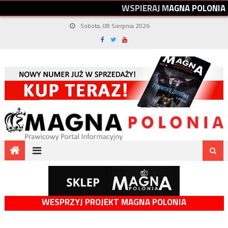
W
S
P
I
E
R
A
J
M
A
G
N
A
P
O
L
O
N
I
A
Sobota, 08 Sierpnia 2026
WESPRZYJ PROJEKT MAGNA POLONIA