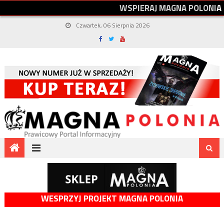
W
S
P
I
E
R
A
J
M
A
G
N
A
P
O
L
O
N
I
A
Czwartek, 06 Sierpnia 2026
WESPRZYJ PROJEKT MAGNA POLONIA