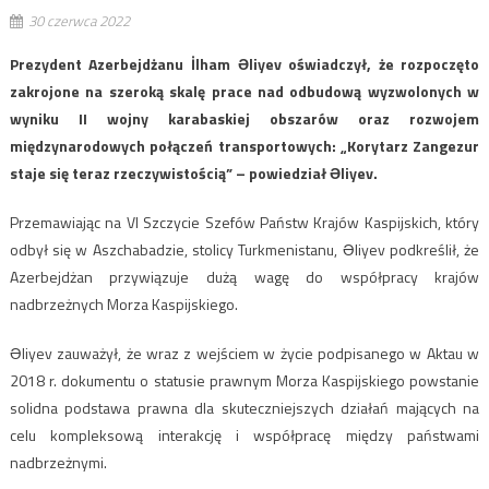
30 czerwca 2022
Prezydent Azerbejdżanu İlham Əliyev oświadczył, że rozpoczęto
zakrojone na szeroką skalę prace nad odbudową wyzwolonych w
wyniku II wojny karabaskiej obszarów oraz rozwojem
międzynarodowych połączeń transportowych: „Korytarz Zangezur
staje się teraz rzeczywistością” – powiedział Əliyev.
Przemawiając na VI Szczycie Szefów Państw Krajów Kaspijskich, który
odbył się w Aszchabadzie, stolicy Turkmenistanu, Əliyev podkreślił, że
Azerbejdżan przywiązuje dużą wagę do współpracy krajów
nadbrzeżnych Morza Kaspijskiego.
Əliyev zauważył, że wraz z wejściem w życie podpisanego w Aktau w
2018 r. dokumentu o statusie prawnym Morza Kaspijskiego powstanie
solidna podstawa prawna dla skuteczniejszych działań mających na
celu kompleksową interakcję i współpracę między państwami
nadbrzeżnymi.