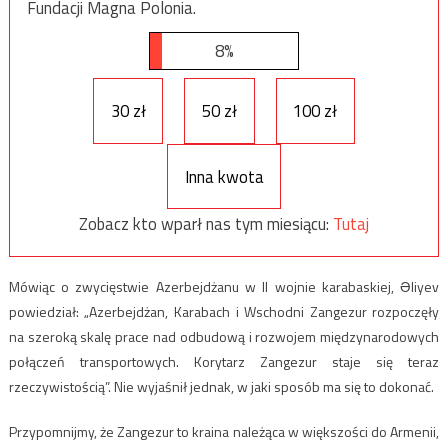
Fundacji Magna Polonia.
8%
30 zł
50 zł
100 zł
Inna kwota
Zobacz kto wparł nas tym miesiącu:
Tutaj
Mówiąc o zwycięstwie Azerbejdżanu w II wojnie karabaskiej, Əliyev
powiedział: „Azerbejdżan, Karabach i Wschodni Zangezur rozpoczęły
na szeroką skalę prace nad odbudową i rozwojem międzynarodowych
połączeń transportowych. Korytarz Zangezur staje się teraz
rzeczywistością”. Nie wyjaśnił jednak, w jaki sposób ma się to dokonać.
Przypomnijmy, że Zangezur to kraina należąca w większości do Armenii,