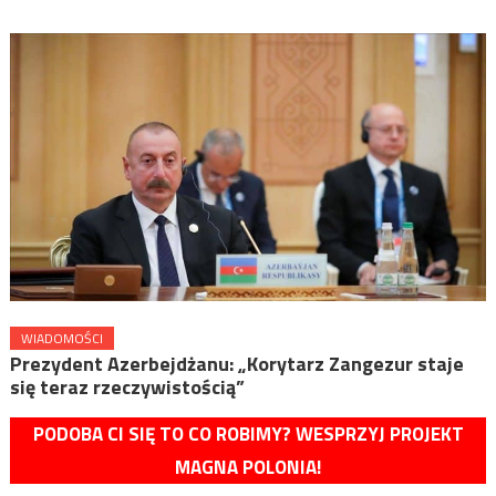
WIADOMOŚCI
Prezydent Azerbejdżanu: „Korytarz Zangezur staje
się teraz rzeczywistością”
PODOBA CI SIĘ TO CO ROBIMY? WESPRZYJ PROJEKT
MAGNA POLONIA!