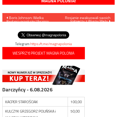
MAGNA POLONIA!
Nawigacja
Boris Johnson: Wielka
Rosjanie ewakuowali swoich
żołnierzy z Wyspy Węży
Brytania przekaże Ukrainie
wpisu
dodatkowy miliard funtów
pomocy wojskowej
Telegram
https://t.me/magnapolonia
WESPRZYJ PROJEKT MAGNA POLONIA
Darczyńcy - 6.08.2026
KACPER STAROŚCIAK
100,00
KULCZYK GRZEGORZ POLIŃSKA i
50,00