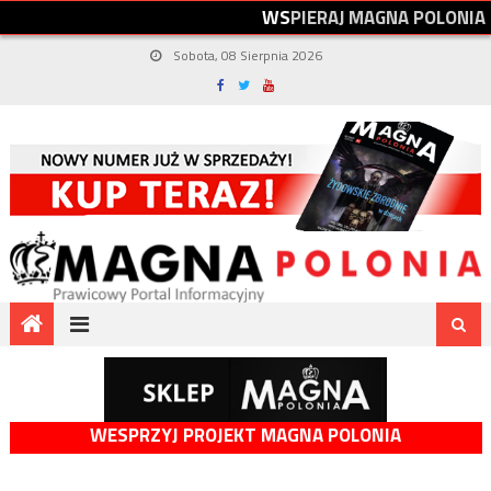
W
S
P
I
E
R
A
J
M
A
G
N
A
P
O
L
O
N
I
A
Sobota, 08 Sierpnia 2026
WESPRZYJ PROJEKT MAGNA POLONIA