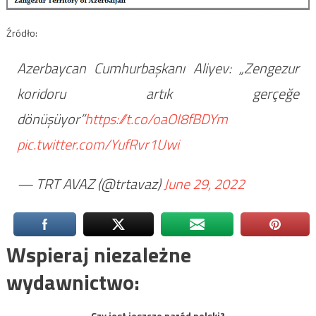
Źródło:
Azerbaycan Cumhurbaşkanı Aliyev: „Zengezur
koridoru artık gerçeğe
dönüşüyor”
https://t.co/oaOI8fBDYm
pic.twitter.com/YufRvr1Uwi
— TRT AVAZ (@trtavaz)
June 29, 2022
Wspieraj niezależne
wydawnictwo:
Czy jest jeszcze naród polski?