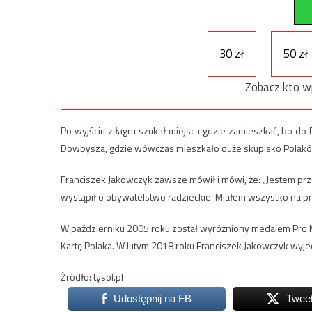
30 zł
50 zł
Zobacz kto w
Po wyjściu z łagru szukał miejsca gdzie zamieszkać, bo do 
Dowbysza, gdzie wówczas mieszkało duże skupisko Polaków.
Franciszek Jakowczyk zawsze mówił i mówi, że: „Jestem przec
wystąpił o obywatelstwo radzieckie. Miałem wszystko na przek
W październiku 2005 roku został wyróżniony medalem Pro M
Kartę Polaka. W lutym 2018 roku Franciszek Jakowczyk wyjech
Źródło: tysol.pl
Udostępnij na FB
Twee