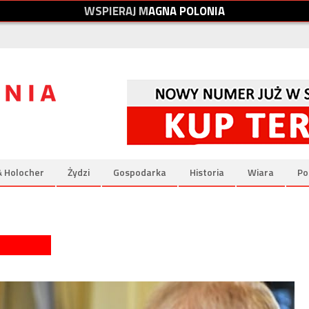
W
S
P
I
E
R
A
J
M
A
G
N
A
P
O
L
O
N
I
A
& Holocher
Żydzi
Gospodarka
Historia
Wiara
Po