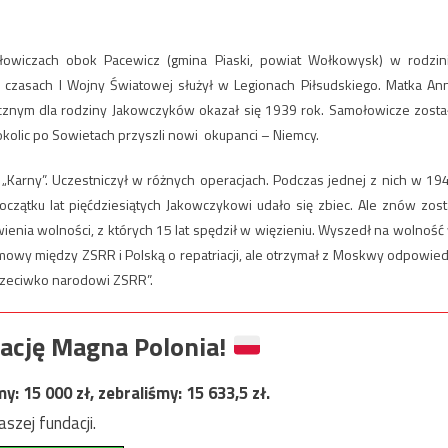
owiczach obok Pacewicz (gmina Piaski, powiat Wołkowysk) w rodzin
 w czasach I Wojny Światowej służył w Legionach Piłsudskiego. Matka An
agicznym dla rodziny Jakowczyków okazał się 1939 rok. Samołowicze zosta
kolic po Sowietach przyszli nowi okupanci – Niemcy.
„Karny”. Uczestniczył w różnych operacjach. Podczas jednej z nich w 19
oczątku lat pięćdziesiątych Jakowczykowi udało się zbiec. Ale znów zost
ienia wolności, z których 15 lat spędził w więzieniu. Wyszedł na wolność
owy między ZSRR i Polską o repatriacji, ale otrzymał z Moskwy odpowied
 przeciwko narodowi ZSRR”.
ację Magna Polonia!
my:
15 000
zł, zebraliśmy:
15 633,5
zł.
szej fundacji.