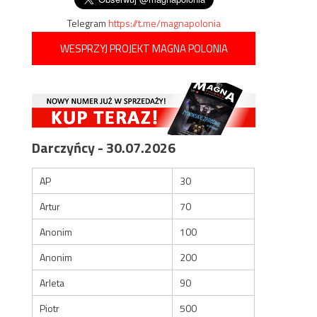
Telegram
https://t.me/magnapolonia
WESPRZYJ PROJEKT MAGNA POLONIA
Darczyńcy - 30.07.2026
AP
30
Artur
70
Anonim
100
Anonim
200
Arleta
90
Piotr
500