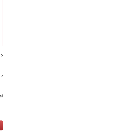
do
ie
ał