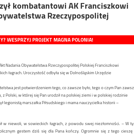
czył kombatantowi AK Franciszkowi
bywatelstwa Rzeczypospolitej
MY? WESPRZYJ PROJEKT MAGNA POLONIA!
ł Akt Nadania Obywatelstwa Rzeczypospolitej Polskiej Franciszkowi
ckich łagrach. Uroczystość odbyła się w Dolnośląskim Urzędzie
telstwa jest potwierdzeniem tego, co zawsze było, tego o czym Pan zaws
 Polski, w której się Pan urodził na polskiej ziemi i w polskiej rodzinie
 był legionistą marszałka Piłsudskiego i mama nauczycielka historii –
ił w niewoli, w sowieckich łagrach, z powodu swej niezłomności. – W t
olicznym gestem dziś się dla Pana kończy. Ogromnie się z tego cieszę