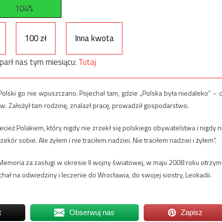
104%
100 zł
Inna kwota
parł nas tym miesiącu:
Tutaj
Polski go nie wpuszczano. Pojechał tam, gdzie „Polska była niedaleko” – 
 Założył tam rodzinę, znalazł pracę, prowadził gospodarstwo.
ież Polakiem, który nigdy nie zrzekł się polskiego obywatelstwa i nigdy n
ór sobie. Ale żyłem i nie traciłem nadziei. Nie traciłem nadziei i żyłem”.
emoria za zasługi w okresie II wojny światowej, w maju 2008 roku otrzym
ał na odwiedziny i leczenie do Wrocławia, do swojej siostry, Leokadii.
t
Obserwuj nas
Zapisz