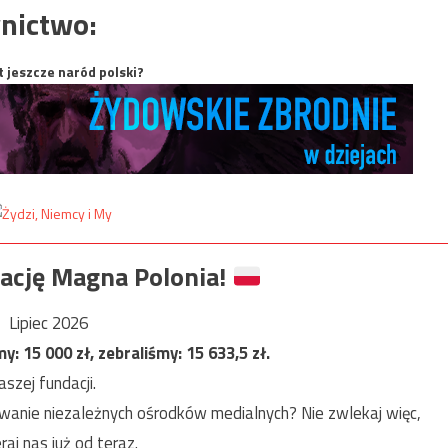
nictwo:
t jeszcze naród polski?
ację Magna Polonia!
Lipiec 2026
my:
15 000
zł, zebraliśmy:
15 633,5
zł.
szej fundacji.
anie niezależnych ośrodków medialnych? Nie zwlekaj więc,
raj nas już od teraz.