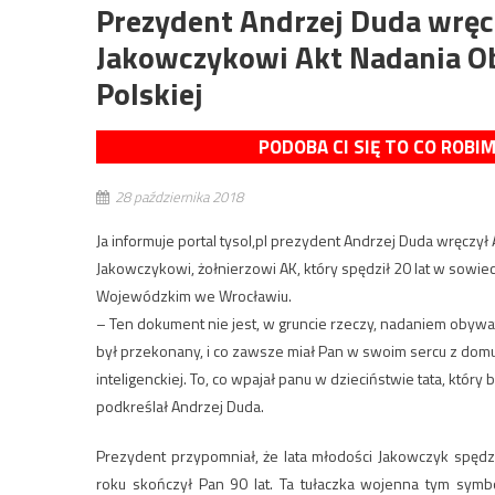
Prezydent Andrzej Duda wrę
Jakowczykowi Akt Nadania O
Polskiej
PODOBA CI SIĘ TO CO ROBI
28 października 2018
Ja informuje portal tysol,pl prezydent Andrzej Duda wręczy
Jakowczykowi, żołnierzowi AK, który spędził 20 lat w sowie
Wojewódzkim we Wrocławiu.
– Ten dokument nie jest, w gruncie rzeczy, nadaniem obywa
był przekonany, i co zawsze miał Pan w swoim sercu z domu, z
inteligenckiej. To, co wpajał panu w dzieciństwie tata, który
podkreślał Andrzej Duda.
Prezydent przypomniał, że lata młodości Jakowczyk spędz
roku skończył Pan 90 lat. Ta tułaczka wojenna tym symb