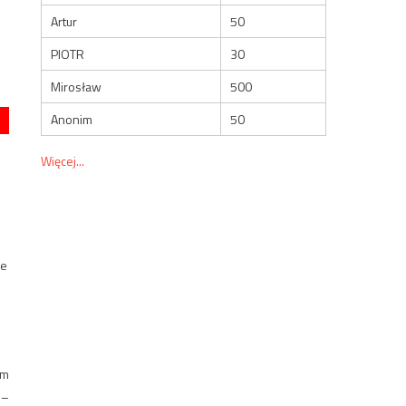
Artur
50
PIOTR
30
Mirosław
500
Anonim
50
Więcej...
ze
ym
 –