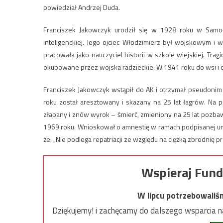
powiedział Andrzej Duda.
Franciszek Jakowczyk urodził się w 1928 roku w Samoł
inteligenckiej. Jego ojciec Włodzimierz był wojskowym i
pracowała jako nauczyciel historii w szkole wiejskiej. Tr
okupowane przez wojska radzieckie. W 1941 roku do wsi i o
Franciszek Jakowczyk wstąpił do AK i otrzymał pseudonim 
roku został aresztowany i skazany na 25 lat łagrów. Na p
złapany i znów wyrok – śmierć, zmieniony na 25 lat pozbaw
1969 roku. Wnioskował o amnestię w ramach podpisanej um
że: „Nie podlega repatriacji ze względu na ciężką zbrodnię
Wspieraj Fund
W lipcu potrzebowaliś
Dziękujemy! i zachęcamy do dalszego wsparcia na