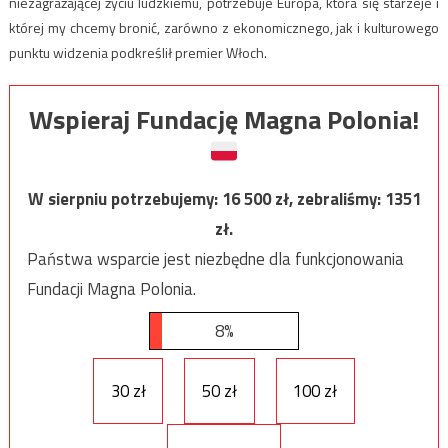
niezagrażającej życiu ludzkiemu, potrzebuje Europa, która się starzeje i
której my chcemy bronić, zarówno z ekonomicznego, jak i kulturowego
punktu widzenia podkreślił premier Włoch.
Wspieraj Fundację Magna Polonia!
W sierpniu potrzebujemy:
16 500
zł, zebraliśmy:
1351
zł.
Państwa wsparcie jest niezbędne dla funkcjonowania
Fundacji Magna Polonia.
8%
30 zł
50 zł
100 zł