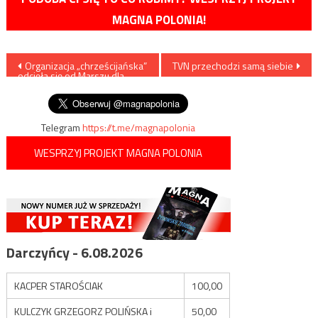
MAGNA POLONIA!
Nawigacja
Organizacja „chrześcijańska”
TVN przechodzi samą siebie
odcięła się od Marszu dla
wpisu
Życia, biskup odciął się od niej
Telegram
https://t.me/magnapolonia
WESPRZYJ PROJEKT MAGNA POLONIA
Darczyńcy - 6.08.2026
KACPER STAROŚCIAK
100,00
KULCZYK GRZEGORZ POLIŃSKA i
50,00