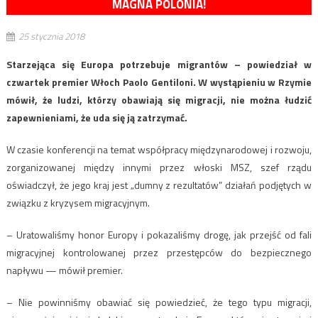
MAGNA POLONIA!
25 stycznia 2018
Starzejąca się Europa potrzebuje migrantów – powiedział w
czwartek premier Włoch Paolo Gentiloni. W wystąpieniu w Rzymie
mówił, że ludzi, którzy obawiają się migracji, nie można łudzić
zapewnieniami, że uda się ją zatrzymać.
W czasie konferencji na temat współpracy międzynarodowej i rozwoju,
zorganizowanej między innymi przez włoski MSZ, szef rządu
oświadczył, że jego kraj jest „dumny z rezultatów” działań podjętych w
związku z kryzysem migracyjnym.
– Uratowaliśmy honor Europy i pokazaliśmy drogę, jak przejść od fali
migracyjnej kontrolowanej przez przestępców do bezpiecznego
napływu — mówił premier.
– Nie powinniśmy obawiać się powiedzieć, że tego typu migracji,