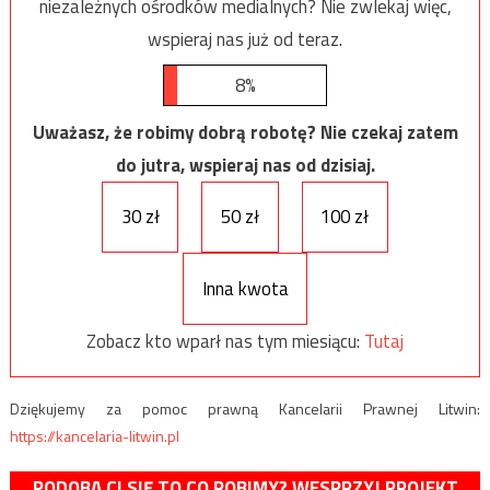
niezależnych ośrodków medialnych? Nie zwlekaj więc,
wspieraj nas już od teraz.
8%
Uważasz, że robimy dobrą robotę? Nie czekaj zatem
do jutra, wspieraj nas od dzisiaj.
30 zł
50 zł
100 zł
Inna kwota
Zobacz kto wparł nas tym miesiącu:
Tutaj
Dziękujemy za pomoc prawną Kancelarii Prawnej Litwin:
https://kancelaria-litwin.pl
PODOBA CI SIĘ TO CO ROBIMY? WESPRZYJ PROJEKT