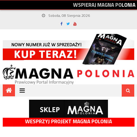
W
S
P
I
E
R
A
J
M
A
G
N
A
P
O
L
O
N
I
A
Sobota, 08 Sierpnia 2026
WESPRZYJ PROJEKT MAGNA POLONIA