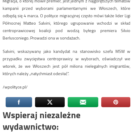
Migracja, o której mówił premier, jest jednym z najgorętszych tematów
kampanii przed wyborami parlamentarnymi we Włoszech, które
odbędą się 4 marca. O polityce migracyjnej często mówi także lider Ligi
Północnej Matteo Salvini, którego ugrupowanie wchodzi w skład
centroprawicowej koalicji pod wodzą byłego premiera Silvio
Berlusconiego. Prowadzi ona w sondażach.
Salvini, wskazywany jako kandydat na stanowisko szefa MSW w
przypadku zwycięstwa centroprawicy w wyborach, oświadczył we
wtorek, że we Włoszech jest pół miliona nielegalnych imigrantów,
których należy „natychmiast odesłać”.
/wpolityce.pl/
Wspieraj niezależne
wydawnictwo: