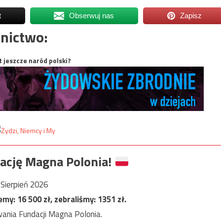
t
Obserwuj nas
Zapisz
nictwo:
t jeszcze naród polski?
ację Magna Polonia!
Sierpień 2026
jemy:
16 500
zł, zebraliśmy:
1351
zł.
ania Fundacji Magna Polonia.