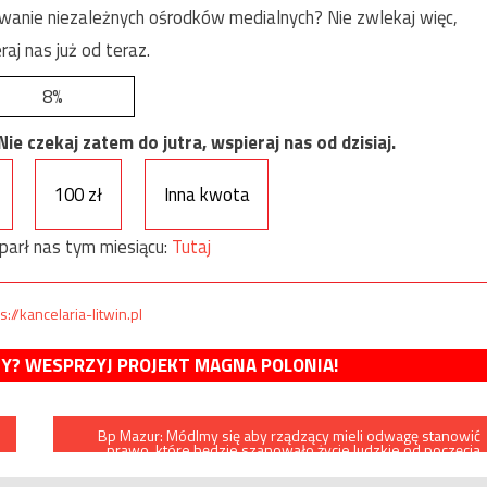
anie niezależnych ośrodków medialnych? Nie zwlekaj więc,
raj nas już od teraz.
8%
e czekaj zatem do jutra, wspieraj nas od dzisiaj.
100 zł
Inna kwota
parł nas tym miesiącu:
Tutaj
s://kancelaria-litwin.pl
MY? WESPRZYJ PROJEKT MAGNA POLONIA!
Bp Mazur: Módlmy się aby rządzący mieli odwagę stanowić
prawo, które będzie szanowało życie ludzkie od poczęcia
do naturalnej śmierci