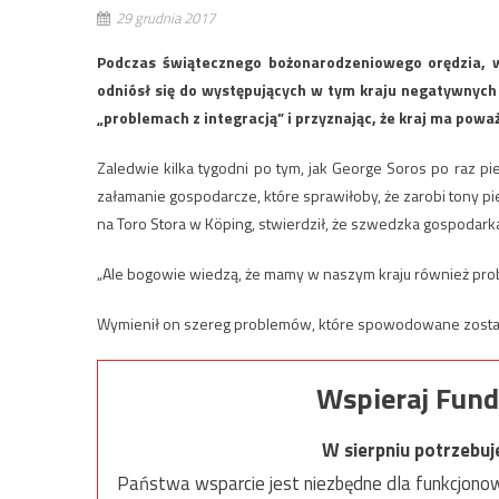
29 grudnia 2017
Podczas świątecznego bożonarodzeniowego orędzia, w
odniósł się do występujących w tym kraju negatywnych 
„problemach z integracją” i przyznając, że kraj ma pow
Zaledwie kilka tygodni po tym, jak George Soros po raz 
załamanie gospodarcze, które sprawiłoby, że zarobi tony pie
na Toro Stora w Köping, stwierdził, że szwedzka gospodark
„Ale bogowie wiedzą, że mamy w naszym kraju również pro
Wymienił on szereg problemów, które spowodowane zostały ty
Wspieraj Fund
W sierpniu potrzebu
Państwa wsparcie jest niezbędne dla funkcjonow