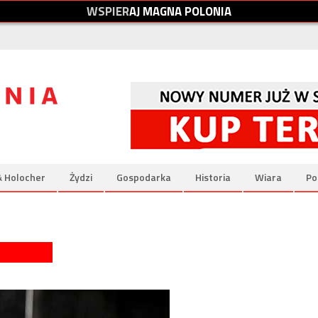
W
S
P
I
E
R
A
J
M
A
G
N
A
P
O
L
O
N
I
A
& Holocher
Żydzi
Gospodarka
Historia
Wiara
Po