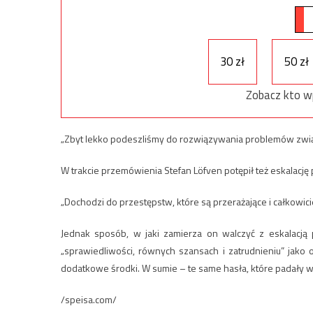
30 zł
50 zł
Zobacz kto w
„Zbyt lekko podeszliśmy do rozwiązywania problemów związ
W trakcie przemówienia Stefan Löfven potępił też eskalację
„Dochodzi do przestępstw, które są przerażające i całkowicie
Jednak sposób, w jaki zamierza on walczyć z eskalacją
„sprawiedliwości, równych szansach i zatrudnieniu” jako 
dodatkowe środki. W sumie – te same hasła, które padały wcze
/speisa.com/