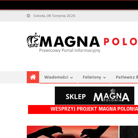
Sobota, 08 Sierpnia 2026
Wiadomości
Felietony
Patlewicz 
WESPRZYJ PROJEKT MAGNA POLONIA