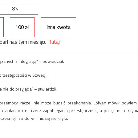
8%
100 zł
Inna kwota
parł nas tym miesiącu:
Tutaj
anych z integracją” – powiedział.
 przestępczości w Szwecji.
 nie do przyjęcia” – stwierdził.
 przemocy, raczej nie może budzić przekonania. Löfven mówił bowiem
o działaniach na rzecz zapobiegania przestępczości, a policja ma otrzym
śniej i za którymi nic się nie kryło.