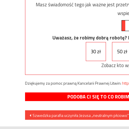
Masz świadomość tego jak ważne jest przetrw
wspie
Uważasz, że robimy dobrą robotę? Ni
30 zł
50 zł
Zobacz kto w
Dziękujemy za pomoc prawną Kancelarii Prawnej Litwin:
http
PODOBA CI SIĘ TO CO ROBI
Nawigacja
Szwedzka parafia uczyniła Jezusa „neutralnym płciowo”
wpisu