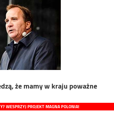
edzą, że mamy w kraju poważne
MY? WESPRZYJ PROJEKT MAGNA POLONIA!