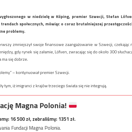
ygłoszonego w niedzielę w Köping, premier Szwecji, Stefan Löfve
trendach społecznych, mówiąc o coraz brutalniejszej przestępczości
ażne problemy.
pierwszy zmniejszył swoje finansowe zaangażowanie w Szwecji, czekając 
niędzy, gdy rynek się załamie, Löfven, zwracając się do około 300 słuchac
a ma się dobrze.
blemy” – kontynuował premier Szwecji.
m, iż imigranci z krajów trzeciego świata się nie integrują.
ację Magna Polonia!
jemy:
16 500
zł, zebraliśmy:
1351
zł.
ania Fundacji Magna Polonia.