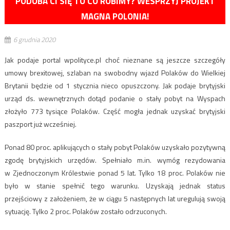
PODOBA CI SIĘ TO CO ROBIMY? WESPRZYJ PROJEKT
MAGNA POLONIA!
6 grudnia 2020
Jak podaje portal wpolityce.pl choć nieznane są jeszcze szczegóły
umowy brexitowej, szlaban na swobodny wjazd Polaków do Wielkiej
Brytanii będzie od 1 stycznia nieco opuszczony. Jak podaje brytyjski
urząd ds. wewnętrznych dotąd podanie o stały pobyt na Wyspach
złożyło 773 tysiące Polaków. Część mogła jednak uzyskać brytyjski
paszport już wcześniej.
Ponad 80 proc. aplikujących o stały pobyt Polaków uzyskało pozytywną
zgodę brytyjskich urzędów. Spełniało m.in. wymóg rezydowania
w Zjednoczonym Królestwie ponad 5 lat. Tylko 18 proc. Polaków nie
było w stanie spełnić tego warunku. Uzyskają jednak status
przejściowy z założeniem, że w ciągu 5 następnych lat uregulują swoją
sytuację. Tylko 2 proc. Polaków zostało odrzuconych.