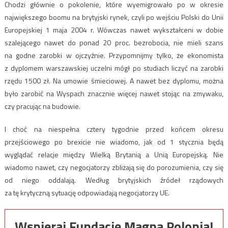
Chodzi głównie o pokolenie, które wyemigrowało po w okresie
największego boomu na brytyjski rynek, czyli po wejściu Polski do Unii
Europejskiej 1 maja 2004 r. Wówczas nawet wykształceni w dobie
szalejącego nawet do ponad 20 proc. bezrobocia, nie mieli szans
na godne zarobki w ojczyźnie. Przypomnijmy tylko, że ekonomista
z dyplomem warszawskiej uczelni mógł po studiach liczyć na zarobki
rzędu 1500 zł. Na umowie śmieciowej. A nawet bez dyplomu, można
było zarobić na Wyspach znacznie więcej nawet stojąc na zmywaku,
czy pracując na budowie.
I choć na niespełna cztery tygodnie przed końcem okresu
przejściowego po brexicie nie wiadomo, jak od 1 stycznia będą
wyglądać relacje między Wielką Brytanią a Unią Europejską. Nie
wiadomo nawet, czy negocjatorzy zbliżają się do porozumienia, czy się
od niego oddalają. Według brytyjskich źródeł rządowych
za tę krytyczną sytuację odpowiadają negocjatorzy UE.
Wspieraj Fundację Magna Polonia!