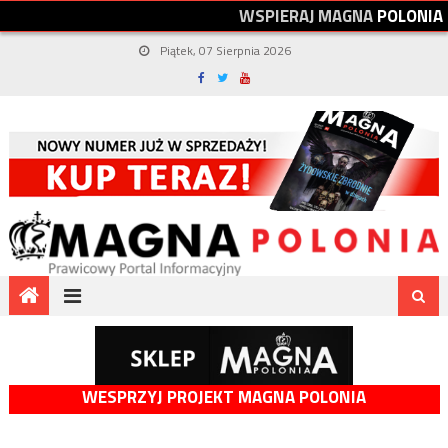
W
S
P
I
E
R
A
J
M
A
G
N
A
P
O
L
O
N
I
A
Piątek, 07 Sierpnia 2026
WESPRZYJ PROJEKT MAGNA POLONIA