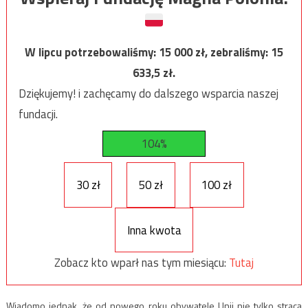
W lipcu potrzebowaliśmy:
15 000
zł, zebraliśmy:
15
633,5
zł.
Dziękujemy! i zachęcamy do dalszego wsparcia naszej
fundacji.
104%
30 zł
50 zł
100 zł
Inna kwota
Zobacz kto wparł nas tym miesiącu:
Tutaj
Wiadomo jednak, że od nowego roku obywatele Unii nie tylko stracą