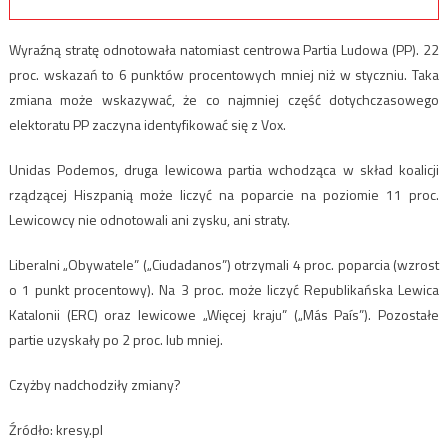
Wyraźną stratę odnotowała natomiast centrowa Partia Ludowa (PP). 22
proc. wskazań to 6 punktów procentowych mniej niż w styczniu. Taka
zmiana może wskazywać, że co najmniej część dotychczasowego
elektoratu PP zaczyna identyfikować się z Vox.
Unidas Podemos, druga lewicowa partia wchodząca w skład koalicji
rządzącej Hiszpanią może liczyć na poparcie na poziomie 11 proc.
Lewicowcy nie odnotowali ani zysku, ani straty.
Liberalni „Obywatele” („Ciudadanos”) otrzymali 4 proc. poparcia (wzrost
o 1 punkt procentowy). Na 3 proc. może liczyć Republikańska Lewica
Katalonii (ERC) oraz lewicowe „Więcej kraju” („Más País”). Pozostałe
partie uzyskały po 2 proc. lub mniej.
Czyżby nadchodziły zmiany?
Źródło: kresy.pl