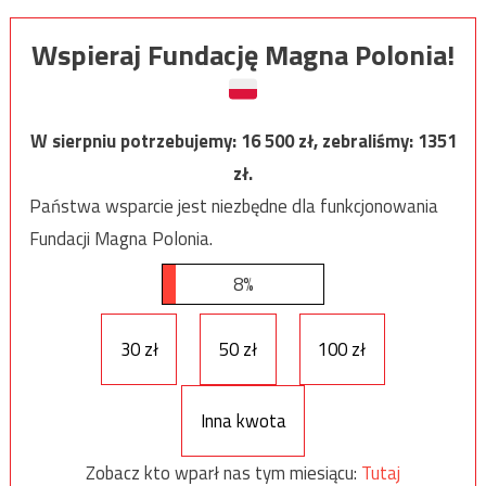
Wspieraj Fundację Magna Polonia!
W sierpniu potrzebujemy:
16 500
zł, zebraliśmy:
1351
zł.
Państwa wsparcie jest niezbędne dla funkcjonowania
Fundacji Magna Polonia.
8%
30 zł
50 zł
100 zł
Inna kwota
Zobacz kto wparł nas tym miesiącu:
Tutaj