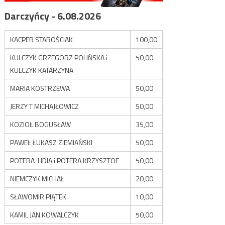
Darczyńcy - 6.08.2026
KACPER STAROŚCIAK
100,00
KULCZYK GRZEGORZ POLIŃSKA i
50,00
KULCZYK KATARZYNA
MARIA KOSTRZEWA
50,00
JERZY T MICHAJŁOWICZ
50,00
KOZIOŁ BOGUSŁAW
35,00
PAWEŁ ŁUKASZ ZIEMIAŃSKI
50,00
POTERA LIDIA i POTERA KRZYSZTOF
50,00
NIEMCZYK MICHAŁ
20,00
SŁAWOMIR PIĄTEK
10,00
KAMIL JAN KOWALCZYK
50,00