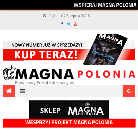
W
S
P
I
E
R
A
J
M
A
G
N
A
P
O
L
O
N
I
A
Piątek, 07 Sierpnia 2026
WESPRZYJ PROJEKT MAGNA POLONIA