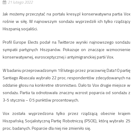
21 lutego 2022
Jak możemy przeczytać na portalu kresy.pl konserwatywna partia Vox
rośnie w siłę. W najnowszym sondażu wyprzedzili ich tylko rządzący
Hiszpanią socjaliści.
Profil Europe Elects podał na Twitterze wyniki najnowszego sondażu
sympatii partyjnych Hiszpanów. Pokazuje on znaczące wzmocnienie
konserwatywnej, eurosceptycznej i antyimigranckiej partii Vox.
W badaniu przeprowadzonym 18 lutego przez pracownię Data10 partię
Santiago Abascala wybrało 22 proc. respondentów zdecydowanych na
oddanie głosu na konkretne stronnictwo. Dało to Vox drugie miejsce w
sondażu. Partia ta odnotowała znaczny wzrost poparcia od sondażu z
3-5 stycznia – 0 5 punktów procentowych.
Vox została wyprzedzona tylko przez rządzącą obecnie krajem
Hiszpańską Socjalistyczną Partię Robotniczą (PSOE), którą wybrało 25
proc. badanych. Poparcie dla niej nie zmieniło się.