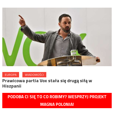
EUROPA
WIADOMOŚCI
Prawicowa partia Vox stała się drugą siłą w
Hiszpanii
PODOBA CI SIĘ TO CO ROBIMY? WESPRZYJ PROJEKT
MAGNA POLONIA!