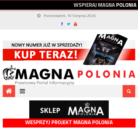
W
S
P
I
E
R
A
J
M
A
G
N
A
P
O
L
O
N
I
A
Poniedziałek, 10 Sierpnia 2026
WESPRZYJ PROJEKT MAGNA POLONIA