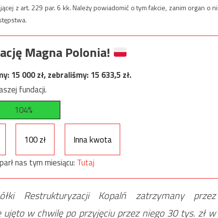
jącej z art. 229 par. 6 kk. Należy powiadomić o tym fakcie, zanim organ o n
estępstwa.
ację Magna Polonia!
my:
15 000
zł, zebraliśmy:
15 633,5
zł.
szej fundacji.
104%
100 zł
Inna kwota
parł nas tym miesiącu:
Tutaj
łki Restrukturyzacji Kopalń zatrzymany przez
 ujęto w chwilę po przyjęciu przez niego 30 tys. zł w