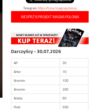
Telegram
https://t.me/magnapolonia
WESPRZYJ PROJEKT MAGNA POLONIA
Darczyńcy - 30.07.2026
AP
30
Artur
70
Anonim
100
Anonim
200
Arleta
90
Piotr
500