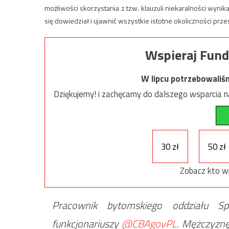
możliwości skorzystania z tzw. klauzuli niekaralności wynika
się dowiedział i ujawnić wszystkie istotne okoliczności prz
Wspieraj Fund
W lipcu potrzebowaliś
Dziękujemy! i zachęcamy do dalszego wsparcia na
30 zł
50 zł
Zobacz kto w
Pracownik bytomskiego oddziału Spó
funkcjonariuszy
@CBAgovPL
. Mężczyznę