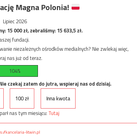
ację Magna Polonia!
Lipiec 2026
my:
15 000
zł, zebraliśmy:
15 633,5
zł.
szej fundacji.
anie niezależnych ośrodków medialnych? Nie zwlekaj więc,
raj nas już od teraz.
104%
e czekaj zatem do jutra, wspieraj nas od dzisiaj.
100 zł
Inna kwota
parł nas tym miesiącu:
Tutaj
s://kancelaria-litwin.pl