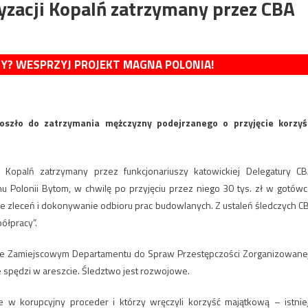
yzacji Kopalń zatrzymany przez CBA
MY? WESPRZYJ PROJEKT MAGNA POLONIA!
oszło do zatrzymania mężczyzny podejrzanego o przyjęcie korzyś
i Kopalń zatrzymany przez funkcjonariuszy katowickiej Delegatury CB
u Polonii Bytom, w chwilę po przyjęciu przez niego 30 tys. zł w gotówc
e zleceń i dokonywanie odbioru prac budowlanych. Z ustaleń śledczych C
ółpracy”.
ale Zamiejscowym Departamentu do Spraw Przestępczości Zorganizowanej
ce spędzi w areszcie. Śledztwo jest rozwojowe.
 w korupcyjny proceder i którzy wręczyli korzyść majątkową – istnie