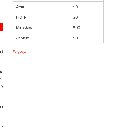
Artur
50
PIOTR
30
Mirosław
500
Anonim
50
Więcej...
ci
A.
e.
BA
 i
je