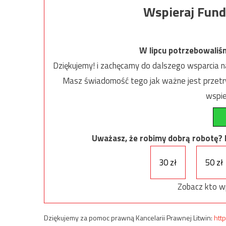
Wspieraj Fund
W lipcu potrzebowaliś
Dziękujemy! i zachęcamy do dalszego wsparcia na
Masz świadomość tego jak ważne jest przetrw
wspie
Uważasz, że robimy dobrą robotę? Ni
30 zł
50 zł
Zobacz kto w
Dziękujemy za pomoc prawną Kancelarii Prawnej Litwin:
http