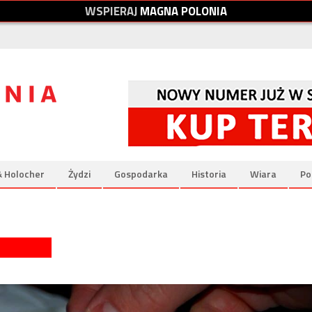
W
S
P
I
E
R
A
J
M
A
G
N
A
P
O
L
O
N
I
A
& Holocher
Żydzi
Gospodarka
Historia
Wiara
Po