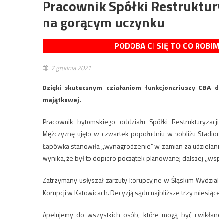
Pracownik Spółki Restruktur
na gorącym uczynku
PODOBA CI SIĘ TO CO ROBI
7 grudnia 2021
Dzięki skutecznym działaniom funkcjonariuszy CBA d
majątkowej.
Pracownik bytomskiego oddziału Spółki Restrukturyzacj
Mężczyznę ujęto w czwartek popołudniu w pobliżu Stadion
Łapówka stanowiła ,,wynagrodzenie” w zamian za udzielani
wynika, że był to dopiero początek planowanej dalszej ,,wsp
Zatrzymany usłyszał zarzuty korupcyjne w Śląskim Wydzi
Korupcji w Katowicach. Decyzją sądu najbliższe trzy miesią
Apelujemy do wszystkich osób, które mogą być uwikłane