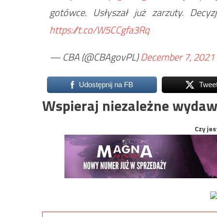
gotówce. Usłyszał już zarzuty. Decyz
https://t.co/W5CCgfa3Rq
— CBA (@CBAgovPL)
December 7, 2021
Udostępnij na FB
Twee
Wspieraj niezależne wydaw
Czy jes