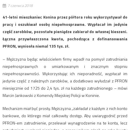
7 czerwca 2018
41-letni mieszkaniec Konina przez półtora roku wykorzystywał do
pracy i oszukiwał osoby niepełnosprawne. Wypłacał im jedynie
część zarobków, pozostałe pieniądze zabierał do własnej kieszeni.
Łączna przywłaszczona kwota, pochodząca z dofinansowania
PFRON, wyniosła niemal 135 tys. zł.
– Mężczyzna będąc właścicielem firmy wpadł na pomysł zatrudniania
niepełnosprawnych o umiarkowanym i znacznym stopniu
niepełnosprawności. Wykorzystując ich nieporadność, wypłacał im
jedynie część z należnych zarobków, a dodatkowo wyłudzał z PFRON
miesięcznie od 1725 do 2,4 tys. zł na każdego zatrudnionego – mówi
Marcin Jankowski z Komendy Miejskiej Policji w Koninie.
Mechanizm miał być prosty. Mężczyzna „zakładał z każdym z nich konto
bankowe, do którego miał całkowity dostęp. Aby uwiarygodnić przed
PFRON-em zatrudnienie, przelewał wynagrodzenie na te konta, lecz