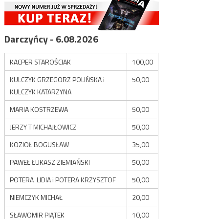
Darczyńcy - 6.08.2026
KACPER STAROŚCIAK
100,00
KULCZYK GRZEGORZ POLIŃSKA i
50,00
KULCZYK KATARZYNA
MARIA KOSTRZEWA
50,00
JERZY T MICHAJŁOWICZ
50,00
KOZIOŁ BOGUSŁAW
35,00
PAWEŁ ŁUKASZ ZIEMIAŃSKI
50,00
POTERA LIDIA i POTERA KRZYSZTOF
50,00
NIEMCZYK MICHAŁ
20,00
SŁAWOMIR PIĄTEK
10,00