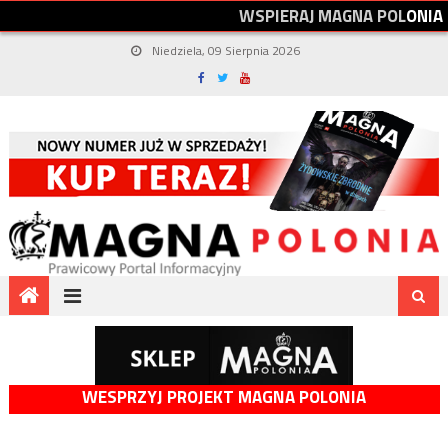
W
S
P
I
E
R
A
J
M
A
G
N
A
P
O
L
O
N
I
A
Niedziela, 09 Sierpnia 2026
WESPRZYJ PROJEKT MAGNA POLONIA