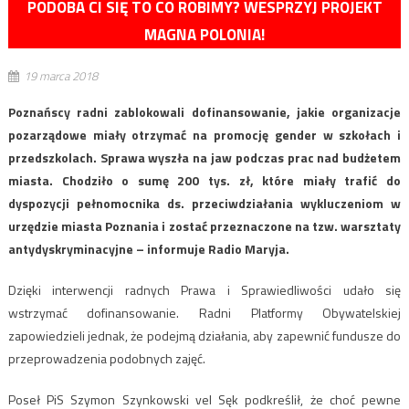
PODOBA CI SIĘ TO CO ROBIMY? WESPRZYJ PROJEKT
MAGNA POLONIA!
19 marca 2018
Poznańscy radni zablokowali dofinansowanie, jakie organizacje
pozarządowe miały otrzymać na promocję gender w szkołach i
przedszkolach. Sprawa wyszła na jaw podczas prac nad budżetem
miasta. Chodziło o sumę 200 tys. zł, które miały trafić do
dyspozycji pełnomocnika ds. przeciwdziałania wykluczeniom w
urzędzie miasta Poznania i zostać przeznaczone na tzw. warsztaty
antydyskryminacyjne – informuje Radio Maryja.
Dzięki interwencji radnych Prawa i Sprawiedliwości udało się
wstrzymać dofinansowanie. Radni Platformy Obywatelskiej
zapowiedzieli jednak, że podejmą działania, aby zapewnić fundusze do
przeprowadzenia podobnych zajęć.
Poseł PiS Szymon Szynkowski vel Sęk podkreślił, że choć pewne