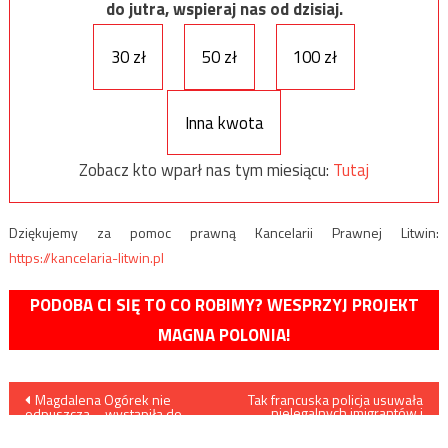
do jutra, wspieraj nas od dzisiaj.
30 zł
50 zł
100 zł
Inna kwota
Zobacz kto wparł nas tym miesiącu:
Tutaj
Dziękujemy za pomoc prawną Kancelarii Prawnej Litwin:
https://kancelaria-litwin.pl
PODOBA CI SIĘ TO CO ROBIMY? WESPRZYJ PROJEKT
MAGNA POLONIA!
Nawigacja
Magdalena Ogórek nie
Tak francuska policja usuwała
nielegalnych imigrantów i
odpuszcza – wystąpiła do
lewaków z bazyliki w Saint-
wpisu
sądu z aktem oskarżenia
Denis
przeciwko dyrektorowi