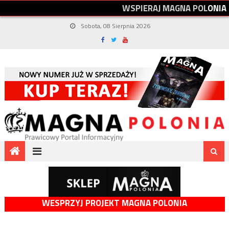
W
S
P
I
E
R
A
J
M
A
G
N
A
P
O
L
O
N
I
A
Sobota, 08 Sierpnia 2026
WESPRZYJ PROJEKT MAGNA POLONIA