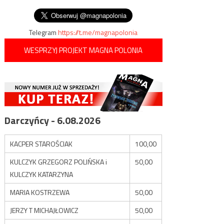
Muzeum POLIN
Telegram
https://t.me/magnapolonia
WESPRZYJ PROJEKT MAGNA POLONIA
Darczyńcy - 6.08.2026
KACPER STAROŚCIAK
100,00
KULCZYK GRZEGORZ POLIŃSKA i
50,00
KULCZYK KATARZYNA
MARIA KOSTRZEWA
50,00
JERZY T MICHAJŁOWICZ
50,00