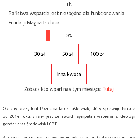
zł.
Państwa wsparcie jest niezbędne dla funkcjonowania
Fundacji Magna Polonia.
8%
30 zł
50 zł
100 zł
Inna kwota
Zobacz kto wparł nas tym miesiącu:
Tutaj
Obecny prezydent Poznania Jacek Jaśkowiak, który sprawuje funkcje
od 2014 roku, znany jest ze swoich sympatii i wspierania ideologii
gender oraz środowisk LGBT.
W czasie sprawowania swojego urzędu m.in. brał udział w marszach