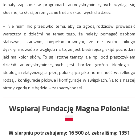
tematy zapisane w programach antydyskryminacyjnych wydają się
słuszne, to służą przemycaniu treści szkodliwych dla dzieci.
– Nie mam nic przeciwko temu, aby za zgodą rodziców prowadzić
warsztaty z dziećmi na temat tego, że należy pomagać osobom
słabszym, starszym, niepełnosprawnym, że nie wolno nikogo
dyskryminować ze względu na to, że jest biedniejszy, skąd pochodzi i
jaki ma kolor skóry. To są istotne tematy, ale np. pod płaszczykiem
działań antydyskryminacyjnych jest bardzo groźna ideologia –
ideologia relatywizująca płeć, pokazująca jako normalność wszelkiego
rodzaju konfiguracje płciowe i konfiguracje w związkach. Na to z naszej
strony zgody nie będzie – zaznaczył poseł.
Wspieraj Fundację Magna Polonia!
W sierpniu potrzebujemy:
16 500
zł, zebraliśmy:
1351