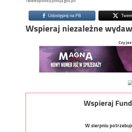
/wielkopolska.policja.gov.pl/
Udostępnij na FB
Twee
Wspieraj niezależne wydaw
Czy jes
Wspieraj Fund
W sierpniu potrzebu