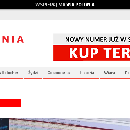
W
S
P
I
E
R
A
J
M
A
G
N
A
P
O
L
O
N
I
A
& Holocher
Żydzi
Gospodarka
Historia
Wiara
Po