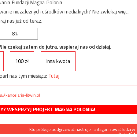
ania Fundacji Magna Polonia.
anie niezależnych ośrodków medialnych? Nie zwlekaj więc,
raj nas już od teraz.
8%
e czekaj zatem do jutra, wspieraj nas od dzisiaj.
100 zł
Inna kwota
parł nas tym miesiącu:
Tutaj
s://kancelaria-litwin.pl
MY? WESPRZYJ PROJEKT MAGNA POLONIA!
Kto próbuje podgrzewać nastroje i antagonizować ludzi w
Polsce?