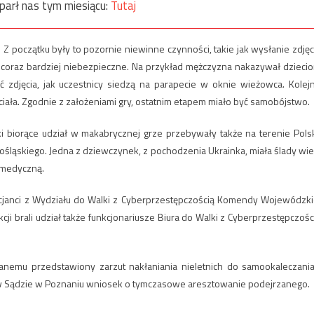
parł nas tym miesiącu:
Tutaj
Z początku były to pozornie niewinne czynności, takie jak wysłanie zdjęc
 coraz bardziej niebezpieczne. Na przykład mężczyzna nakazywał dzieci
ać zdjęcia, jak uczestnicy siedzą na parapecie w oknie wieżowca. Kolej
iała. Zgodnie z założeniami gry, ostatnim etapem miało być samobójstwo.
atki biorące udział w makabrycznej grze przebywały także na terenie Polsk
ośląskiego. Jedna z dziewczynek, z pochodzenia Ukrainka, miała ślady wie
ą medyczną.
cjanci z Wydziału do Walki z Cyberprzestępczością Komendy Wojewódzki
ji brali udział także funkcjonariusze Biura do Walki z Cyberprzestępczośc
emu przedstawiony zarzut nakłaniania nieletnich do samookaleczania
że w Sądzie w Poznaniu wniosek o tymczasowe aresztowanie podejrzanego.