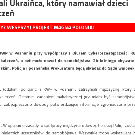
ali Ukraińca, który namawiał dzieci
czeń
MY? WESPRZYJ PROJEKT MAGNA POLONIA!
ą KWP w Poznaniu przy współpracy z Biurem Cyberprzestępczości K
ookaleczeń, a być może nawet do samobójstwa. 24-letniego obywate
kim. Policja i poznańska Prokuratura będą składać do Sądu wniosek
 łódzkim, policjanci z KWP w Poznaniu zatrzymali mężczyznę, który 
kaleczeń. Ostatnim zadaniem makabrycznej gry miało być samobójstw
go, zabezpieczono dowody potwierdzające informacje zgromadzone prz
. W oparciu o zasady współpracy międzynarodowej, Polskiej Policji zosta
 nieletnich uczestników do samobójstwa. Wszystkie tropy wskazujące 