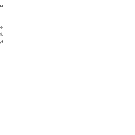
ia
ą.
i.
ył