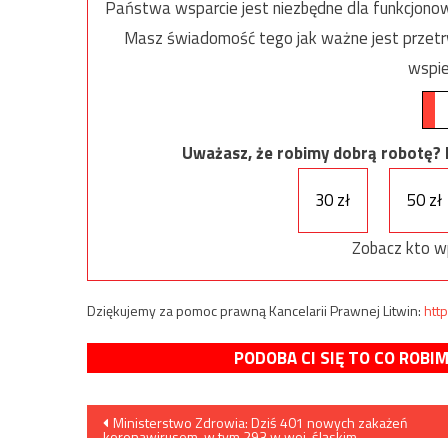
Państwa wsparcie jest niezbędne dla funkcjonow
Masz świadomość tego jak ważne jest przetrw
wspie
Uważasz, że robimy dobrą robotę? Ni
30 zł
50 zł
Zobacz kto w
Dziękujemy za pomoc prawną Kancelarii Prawnej Litwin:
http
PODOBA CI SIĘ TO CO ROBI
Nawigacja
Ministerstwo Zdrowia: Dziś 401 nowych zakażeń
koronawirusem, w tym 293 w woj. śląskim