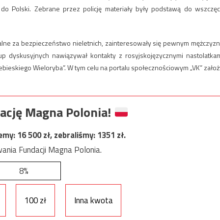
y do Polski. Zebrane przez policję materiały były podstawą do wszczęc
zialne za bezpieczeństwo nieletnich, zainteresowały się pewnym mężczyzn
p dyskusyjnych nawiązywał kontakty z rosyjskojęzycznymi nastolatkam
ebieskiego Wieloryba”. W tym celu na portalu społecznościowym „VK” założ
ację Magna Polonia!
jemy:
16 500
zł, zebraliśmy:
1351
zł.
ania Fundacji Magna Polonia.
8%
100 zł
Inna kwota