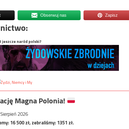
t
Obserwuj nas
Zapisz
nictwo:
t jeszcze naród polski?
ację Magna Polonia!
Sierpień 2026
jemy:
16 500
zł, zebraliśmy:
1351
zł.