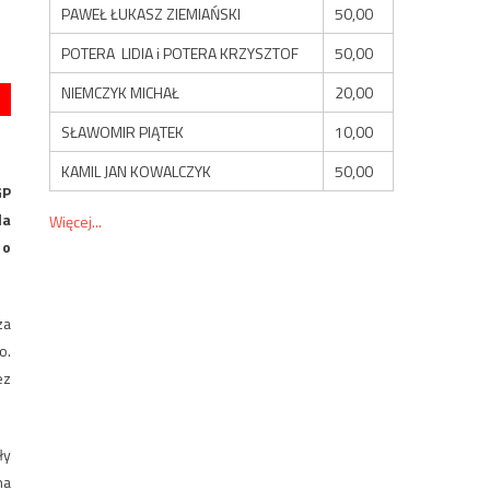
PAWEŁ ŁUKASZ ZIEMIAŃSKI
50,00
POTERA LIDIA i POTERA KRZYSZTOF
50,00
NIEMCZYK MICHAŁ
20,00
SŁAWOMIR PIĄTEK
10,00
KAMIL JAN KOWALCZYK
50,00
GP
la
Więcej...
 o
za
o.
ez
ły
na