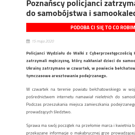
Poznańscy policjanci zatrzym
do samobójstwa i samookale
PODOBA CI SIĘ TO CO ROBI
15 maja 2020
Policjanci Wydziału do Walki z Cyberprzestępczości
zatrzymali mężczyznę, który nakłaniał dzieci do sam
Ukrainy zatrzymano w czwartek, w powiecie bełchatows
tymczasowe aresztowanie podejrzanego.
W czwartek na terenie powiatu bełchatowskiego w woj.
pośrednictwem internetu namawiał nieletnich do samoo
Podczas przeszukania miejsca zamieszkania podejrzane
prowadzących śledztwo.
Sprawa ma swój początek na przełomie marca i kwietnia br
przekazane informacje o makabrycznej grze prowadzącej