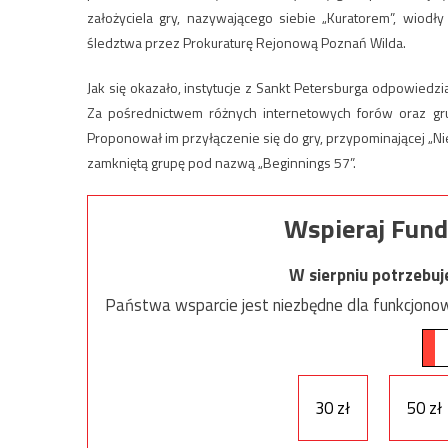
założyciela gry, nazywającego siebie „Kuratorem”, wiodł
śledztwa przez Prokuraturę Rejonową Poznań Wilda.
Jak się okazało, instytucje z Sankt Petersburga odpowied
Za pośrednictwem różnych internetowych forów oraz gru
Proponował im przyłączenie się do gry, przypominającej „Ni
zamkniętą grupę pod nazwą „Beginnings 57”.
Wspieraj Fund
W sierpniu potrzebu
Państwa wsparcie jest niezbędne dla funkcjonow
30 zł
50 zł