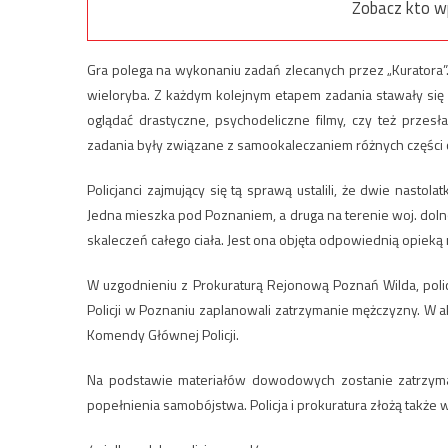
Zobacz kto w
Gra polega na wykonaniu zadań zlecanych przez „Kuratora”. 
wieloryba. Z każdym kolejnym etapem zadania stawały się
oglądać drastyczne, psychodeliczne filmy, czy też przesł
zadania były związane z samookaleczaniem różnych części c
Policjanci zajmujący się tą sprawą ustalili, że dwie nastol
Jedna mieszka pod Poznaniem, a druga na terenie woj. doln
skaleczeń całego ciała. Jest ona objęta odpowiednią opiek
W uzgodnieniu z Prokuraturą Rejonową Poznań Wilda, poli
Policji w Poznaniu zaplanowali zatrzymanie mężczyzny. W akc
Komendy Głównej Policji.
Na podstawie materiałów dowodowych zostanie zatrzyman
popełnienia samobójstwa. Policja i prokuratura złożą tak