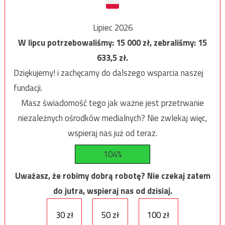
Lipiec 2026
W lipcu potrzebowaliśmy:
15 000
zł, zebraliśmy:
15
633,5
zł.
Dziękujemy! i zachęcamy do dalszego wsparcia naszej
fundacji.
Masz świadomość tego jak ważne jest przetrwanie
niezależnych ośrodków medialnych? Nie zwlekaj więc,
wspieraj nas już od teraz.
104%
Uważasz, że robimy dobrą robotę? Nie czekaj zatem
do jutra, wspieraj nas od dzisiaj.
30 zł
50 zł
100 zł