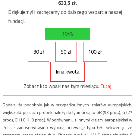
633,5
zł.
Dziękujemy! i zachęcamy do dalszego wsparcia naszej
fundacji.
104%
30 zł
50 zł
100 zł
Inna kwota
Zobacz kto wparł nas tym miesiącu:
Tutaj
Dodała, że podobnie jak w przypadku innych izolatów europejskich,
większość polskich próbek należy do typu G: są to GR (53 proc.), G (27
proc.), GH i GHI (9 proc.). W porównaniu z innymi krajami europejskimi w
Polsce zaobserwowano wybitną przewagę typu GR. Sekwencje ze
starszych, przeważających w Chinach, typów L, V i S stanowią tylko 6