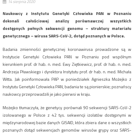
14 sierpnia 2020
Naukowcy z Instytutu Genetyki Człowieka PAN w Poznaniu
dokonali całościowej analizy porównawczej wszystkich
dostępnych pełnych sekwencji genomu – struktury materiału
genetycznego – wirusa SARS-CoV-2, dotąd poznanych w Polsce.
Badania zmienności genetycznej koronawirusa prowadzone są w
Instytucie Genetyki Człowieka PAN w Poznaniu pod wspólnym
kierunkiem prof. dr hab. n. med. Ewy Ziętkiewicz, prof. dr hab. n. med.
Andrzeja Pławskiego i dyrektora Instytutu prof. dr hab. n. med. Michała
Witta. Jak poinformowała PAP w poniedziałek Agnieszka Możejko z
Instytutu Genetyki Człowieka PAN, badania te są pionierskie; poznańscy
naukowcy przeprowadzili je jako pierwsi w kraju.
Możejko tłumaczyła, że genetycy porównali 90 sekwencji SARS-CoV-2
izolowanego w Polsce z 42 tys. sekwencji izolatów dostępnymi w
międzynarodowej bazie danych GISAID, która zbiera dane o wszystkich
poznanych dotąd sekwencjach genomów wirusów grypy oraz SARS-