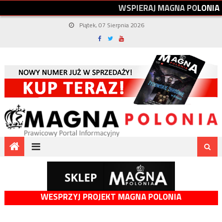
W
S
P
I
E
R
A
J
M
A
G
N
A
P
O
L
O
N
I
A
Piątek, 07 Sierpnia 2026
WESPRZYJ PROJEKT MAGNA POLONIA