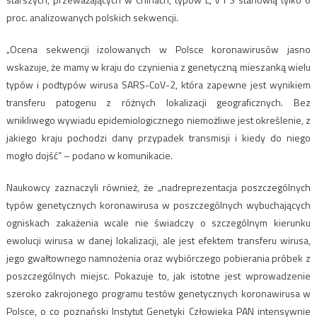
proc. analizowanych polskich sekwencji.
„Ocena sekwencji izolowanych w Polsce koronawirusów jasno
wskazuje, że mamy w kraju do czynienia z genetyczną mieszanką wielu
typów i podtypów wirusa SARS-CoV-2, która zapewne jest wynikiem
transferu patogenu z różnych lokalizacji geograficznych. Bez
wnikliwego wywiadu epidemiologicznego niemożliwe jest określenie, z
jakiego kraju pochodzi dany przypadek transmisji i kiedy do niego
mogło dojść” – podano w komunikacie.
Naukowcy zaznaczyli również, że „nadreprezentacja poszczególnych
typów genetycznych koronawirusa w poszczególnych wybuchających
ogniskach zakażenia wcale nie świadczy o szczególnym kierunku
ewolucji wirusa w danej lokalizacji, ale jest efektem transferu wirusa,
jego gwałtownego namnożenia oraz wybiórczego pobierania próbek z
poszczególnych miejsc. Pokazuje to, jak istotne jest wprowadzenie
szeroko zakrojonego programu testów genetycznych koronawirusa w
Polsce, o co poznański Instytut Genetyki Człowieka PAN intensywnie