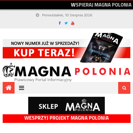
W
S
P
I
E
R
A
J
M
A
G
N
A
P
O
L
O
N
I
A
Poniedziałek, 10 Sierpnia 2026
WESPRZYJ PROJEKT MAGNA POLONIA