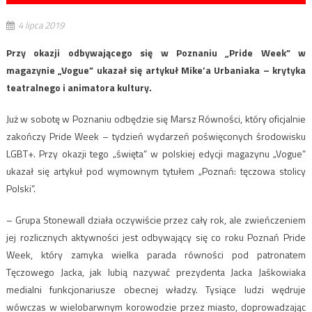
4 lipca 2019
Przy okazji odbywającego się w Poznaniu „Pride Week” w
magazynie „Vogue” ukazał się artykuł Mike’a Urbaniaka – krytyka
teatralnego i animatora kultury.
Już w sobotę w Poznaniu odbędzie się Marsz Równości, który oficjalnie
zakończy Pride Week – tydzień wydarzeń poświęconych środowisku
LGBT+. Przy okazji tego „święta” w polskiej edycji magazynu „Vogue”
ukazał się artykuł pod wymownym tytułem „Poznań: tęczowa stolicy
Polski”.
– Grupa Stonewall działa oczywiście przez cały rok, ale zwieńczeniem
jej rozlicznych aktywności jest odbywający się co roku Poznań Pride
Week, który zamyka wielka parada równości pod patronatem
Tęczowego Jacka, jak lubią nazywać prezydenta Jacka Jaśkowiaka
medialni funkcjonariusze obecnej władzy. Tysiące ludzi wędruje
wówczas w wielobarwnym korowodzie przez miasto, doprowadzając