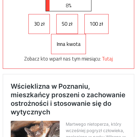
8%
30 zł
50 zł
100 zł
Inna kwota
Zobacz kto wparł nas tym miesiącu:
Tutaj