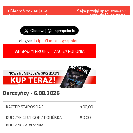
Nawigacja
Biedroń pokieruje w
Sejm przyjął specustawę w
sprawie Muzeum na
Parlamencie Europejskim
Westerplatte
wpisu
komisją ds. Praw Kobiet i
Równouprawnienia
Telegram
https://t.me/magnapolonia
WESPRZYJ PROJEKT MAGNA POLONIA
Darczyńcy - 6.08.2026
KACPER STAROŚCIAK
100,00
KULCZYK GRZEGORZ POLIŃSKA i
50,00
KULCZYK KATARZYNA