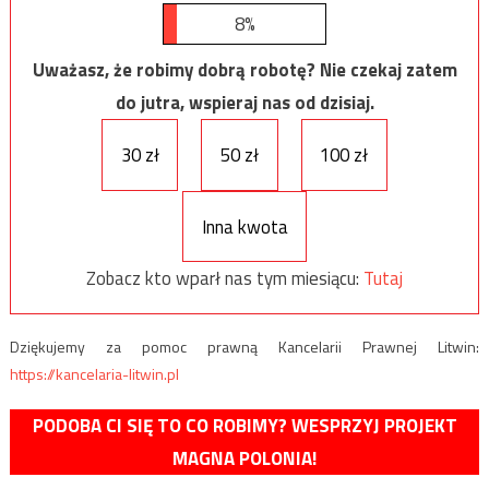
8%
Uważasz, że robimy dobrą robotę? Nie czekaj zatem
do jutra, wspieraj nas od dzisiaj.
30 zł
50 zł
100 zł
Inna kwota
Zobacz kto wparł nas tym miesiącu:
Tutaj
Dziękujemy za pomoc prawną Kancelarii Prawnej Litwin:
https://kancelaria-litwin.pl
PODOBA CI SIĘ TO CO ROBIMY? WESPRZYJ PROJEKT
MAGNA POLONIA!