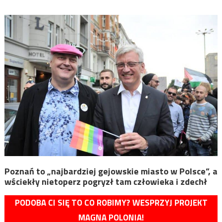
Poznań to „najbardziej gejowskie miasto w Polsce”, a
wściekły nietoperz pogryzł tam człowieka i zdechł
PODOBA CI SIĘ TO CO ROBIMY? WESPRZYJ PROJEKT
MAGNA POLONIA!