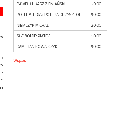
PAWEŁ ŁUKASZ ZIEMIAŃSKI
50,00
POTERA LIDIA i POTERA KRZYSZTOF
50,00
NIEMCZYK MICHAŁ
20,00
SŁAWOMIR PIĄTEK
10,00
wa
KAMIL JAN KOWALCZYK
50,00
no
Więcej...
ło
re
ze
 i