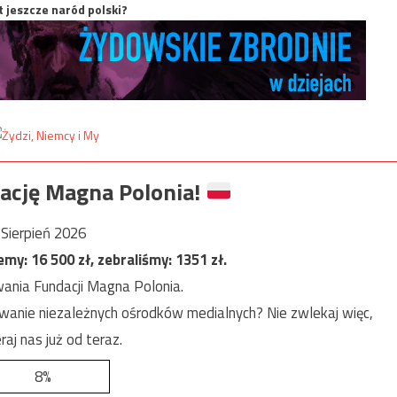
t jeszcze naród polski?
ację Magna Polonia!
Sierpień 2026
jemy:
16 500
zł, zebraliśmy:
1351
zł.
ania Fundacji Magna Polonia.
anie niezależnych ośrodków medialnych? Nie zwlekaj więc,
raj nas już od teraz.
8%