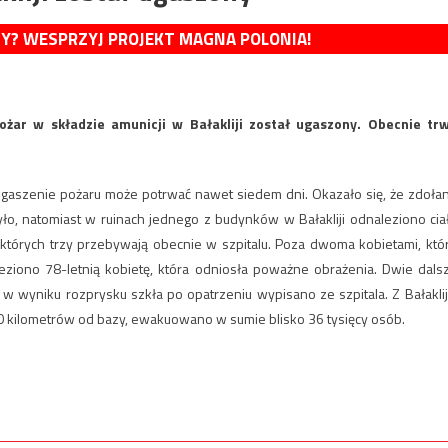
MY? WESPRZYJ PROJEKT MAGNA POLONIA!
żar w składzie amunicji w Bałakliji został ugaszony. Obecnie tr
gaszenie pożaru może potrwać nawet siedem dni. Okazało się, że zdoła
yło, natomiast w ruinach jednego z budynków w Bałakliji odnaleziono cia
z których trzy przebywają obecnie w szpitalu. Poza dwoma kobietami, któ
ieziono 78-letnią kobietę, która odniosła poważne obrażenia. Dwie dals
 w wyniku rozprysku szkła po opatrzeniu wypisano ze szpitala. Z Bałakliji
10 kilometrów od bazy, ewakuowano w sumie blisko 36 tysięcy osób.