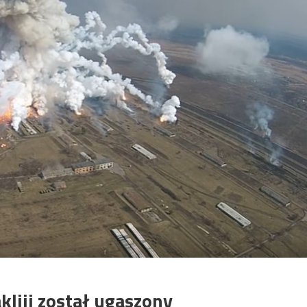
kliji został ugaszony