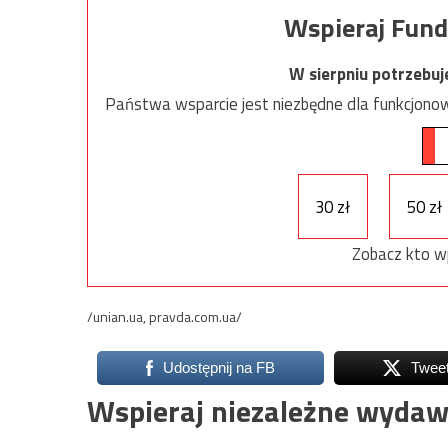
Wspieraj Fund
W sierpniu potrzebu
Państwa wsparcie jest niezbędne dla funkcjonow
30 zł
50 zł
Zobacz kto w
/unian.ua, pravda.com.ua/
Udostępnij na FB
Twee
Wspieraj niezależne wydaw