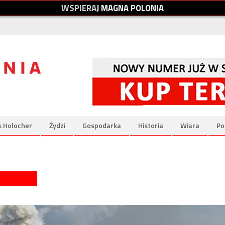
W
S
P
I
E
R
A
J
M
A
G
N
A
P
O
L
O
N
I
A
& Holocher
Żydzi
Gospodarka
Historia
Wiara
Po