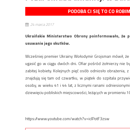
PODOBA CI SIĘ TO CO ROBI
24 marca 2017
Ukraińskie Ministerstwo Obrony poinformowało, że po
usuwanie jego skutków.
Wcześniej premier Ukrainy Wołodymir Grojsman mówił, że 
ugasić go w ciągu dwóch dni. Ofiar pośród żołnierzy nie b
zabitej kobiety. Kolejnych pięć osób odniosło obrażenia, 
znajdują się tam od czwartku, w piątek do szpitala przyw
osoby, w wieku 41 i 44 lat, z licznymi ranami odniesionymi
dziewięciu pobliskich miejscowości, leżących w promieniu 
https://www.youtube.com/watch?v=iclPotF3zsw