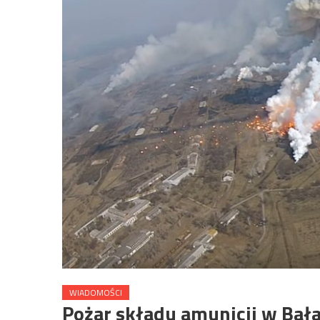
WIADOMOŚCI
Pożar składu amunicji w Bała