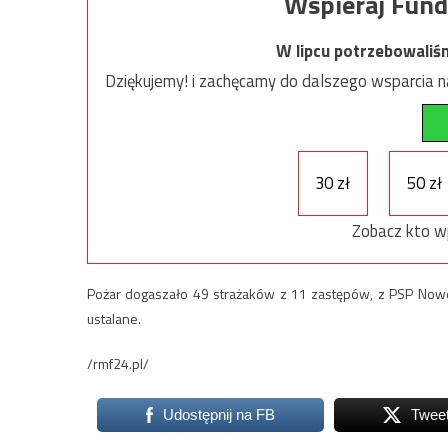
Wspieraj Fund
W lipcu potrzebowaliś
Dziękujemy! i zachęcamy do dalszego wsparcia na
30 zł
50 zł
Zobacz kto w
Pożar dogaszało 49 strażaków z 11 zastępów, z PSP Nowe
ustalane.
/rmf24.pl/
Udostępnij na FB
Twee