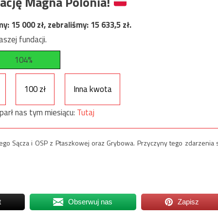
ację Magna Polonia!
my:
15 000
zł, zebraliśmy:
15 633,5
zł.
szej fundacji.
104%
100 zł
Inna kwota
parł nas tym miesiącu:
Tutaj
go Sącza i OSP z Ptaszkowej oraz Grybowa. Przyczyny tego zdarzenia 
t
Obserwuj nas
Zapisz