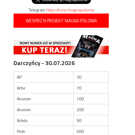
Telegram
https://t.me/magnapolonia
WESPRZYJ PROJEKT MAGNA POLONIA
Darczyńcy - 30.07.2026
AP
30
Artur
70
Anonim
100
Anonim
200
Arleta
90
Piotr
500