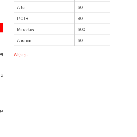
Artur
50
PIOTR
30
Mirosław
500
Anonim
50
ną
Więcej...
 z
ja