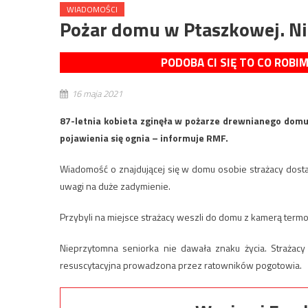
WIADOMOŚCI
Pożar domu w Ptaszkowej. Nie
PODOBA CI SIĘ TO CO ROBI
16 maja 2021
87-letnia kobieta zginęła w pożarze drewnianego domu
pojawienia się ognia – informuje RMF.
Wiadomość o znajdującej się w domu osobie strażacy dosta
uwagi na duże zadymienie.
Przybyli na miejsce strażacy weszli do domu z kamerą termow
Nieprzytomna seniorka nie dawała znaku życia. Strażacy 
resuscytacyjna prowadzona przez ratowników pogotowia.