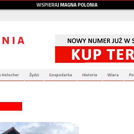
W
S
P
I
E
R
A
J
M
A
G
N
A
P
O
L
O
N
I
A
& Holocher
Żydzi
Gospodarka
Historia
Wiara
Po