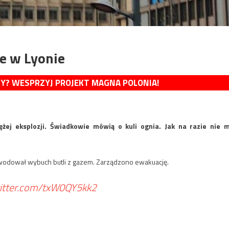
e w Lyonie
MY? WESPRZYJ PROJEKT MAGNA POLONIA!
ej eksplozji. Świadkowie mówią o kuli ognia. Jak na razie nie 
spowodował wybuch butli z gazem. Zarządzono ewakuację.
witter.com/txW0QY5kk2