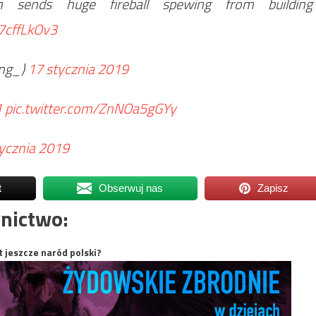
n sends huge fireball spewing from building
J7cffLkOv3
ing_)
17 stycznia 2019
1
pic.twitter.com/ZnNOa5gGYy
ycznia 2019
t
Obserwuj nas
Zapisz
nictwo:
t jeszcze naród polski?