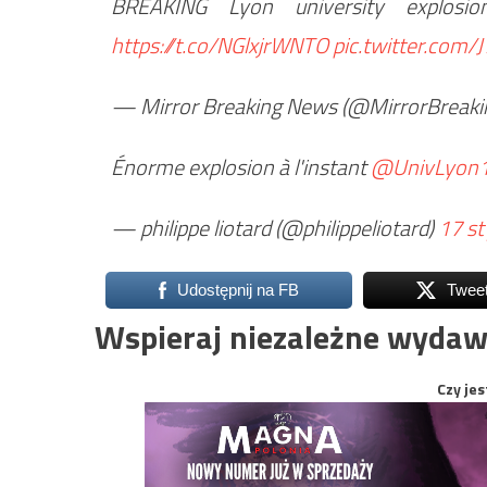
BREAKING Lyon university explosio
https://t.co/NGlxjrWNTO
pic.twitter.com/
— Mirror Breaking News (@MirrorBreak
Énorme explosion à l'instant
@UnivLyon
— philippe liotard (@philippeliotard)
17 st
Udostępnij na FB
Twee
Wspieraj niezależne wydaw
Czy jes