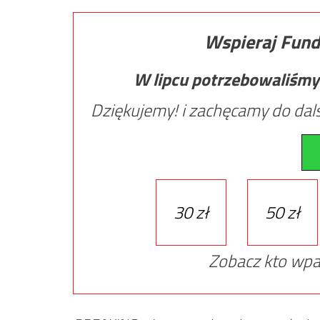
Wspieraj Fund
W lipcu potrzebowaliśmy
Dziękujemy! i zachęcamy do dals
30 zł
50 zł
Zobacz kto wpa