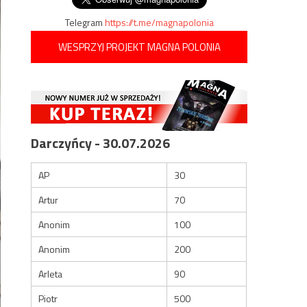
Telegram
https://t.me/magnapolonia
WESPRZYJ PROJEKT MAGNA POLONIA
Darczyńcy - 30.07.2026
AP
30
Artur
70
Anonim
100
Anonim
200
Arleta
90
Piotr
500