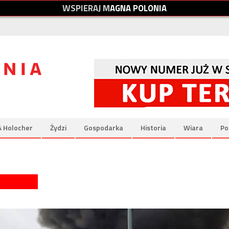
W
S
P
I
E
R
A
J
M
A
G
N
A
P
O
L
O
N
I
A
& Holocher
Żydzi
Gospodarka
Historia
Wiara
Po