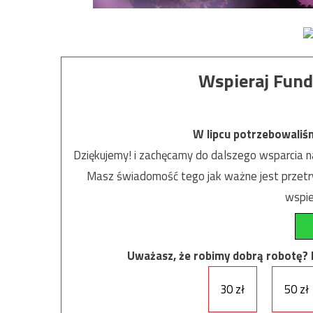
Wspieraj Fund
W lipcu potrzebowaliś
Dziękujemy! i zachęcamy do dalszego wsparcia na
Masz świadomość tego jak ważne jest przetrw
wspie
Uważasz, że robimy dobrą robotę? Ni
30 zł
50 zł