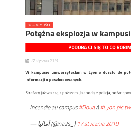
WIADOMOŚCI
Potężna eksplozja w kampusi
PODOBA CI SIĘ TO CO ROBI
17 stycznia 2019
W kampusie uniwersyteckim w Lyonie doszło do potęż
informacji o poszkodowanych.
Strażacy już walczą z pożarem. Jak podaje policja, pożar 
Incendie au campus
#Doua
à
#Lyon
pic.t
— أماليا (@na2s_)
17 stycznia 2019