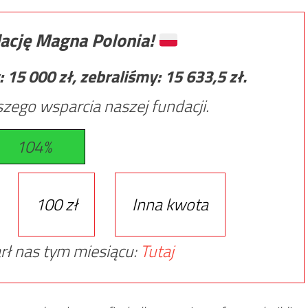
ację Magna Polonia!
:
15 000
zł, zebraliśmy:
15 633,5
zł.
zego wsparcia naszej fundacji.
104%
100 zł
Inna kwota
rł nas tym miesiącu:
Tutaj