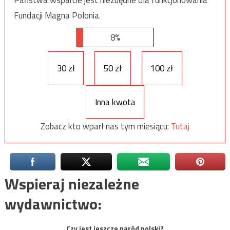
Państwa wsparcie jest niezbędne dla funkcjonowania
Fundacji Magna Polonia.
8%
30 zł
50 zł
100 zł
Inna kwota
Zobacz kto wparł nas tym miesiącu:
Tutaj
Wspieraj niezależne
wydawnictwo:
Czy jest jeszcze naród polski?