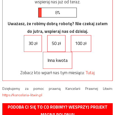
wspieraj nas już od teraz.
8%
Uważasz, że robimy dobrą robotę? Nie czekaj zatem
do jutra, wspieraj nas od dzisiaj.
30 zł
50 zł
100 zł
Inna kwota
Zobacz kto wparł nas tym miesiącu:
Tutaj
Dziękujemy za pomoc prawną Kancelarii Prawnej Litwin:
https://kancelaria-litwin.pl
PODOBA CI SIĘ TO CO ROBIMY? WESPRZYJ PROJEKT
MAGNA POLONIA!