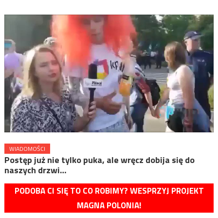
WIADOMOŚCI
Postęp już nie tylko puka, ale wręcz dobija się do
naszych drzwi…
PODOBA CI SIĘ TO CO ROBIMY? WESPRZYJ PROJEKT
MAGNA POLONIA!