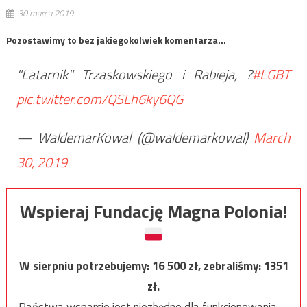
30 marca 2019
Pozostawimy to bez jakiegokolwiek komentarza…
"Latarnik" Trzaskowskiego i Rabieja, ?
#LGBT
pic.twitter.com/QSLh6ky6QG
— WaldemarKowal (@waldemarkowal)
March
30, 2019
Wspieraj Fundację Magna Polonia!
W sierpniu potrzebujemy:
16 500
zł, zebraliśmy:
1351
zł.