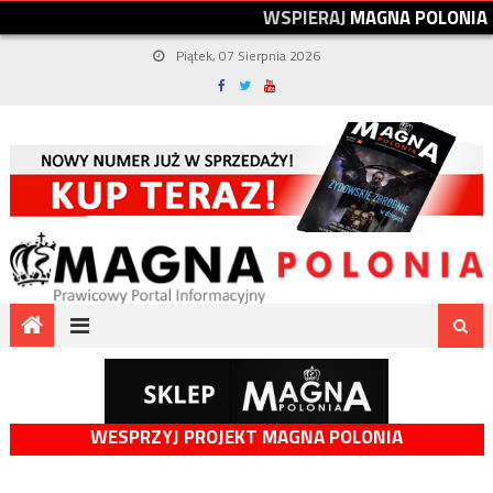
W
S
P
I
E
R
A
J
M
A
G
N
A
P
O
L
O
N
I
A
Piątek, 07 Sierpnia 2026
WESPRZYJ PROJEKT MAGNA POLONIA