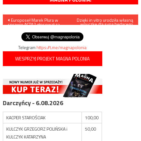
Nawigacja
Europoseł Marek Plura w
Dzięki in vitro urodziła własną
wnuczkę dla syna będącego
sprawie ACTA2 głosował za,
homoseksualistą
wpisu
ale był przeciw…
Telegram
https://t.me/magnapolonia
WESPRZYJ PROJEKT MAGNA POLONIA
Darczyńcy - 6.08.2026
KACPER STAROŚCIAK
100,00
KULCZYK GRZEGORZ POLIŃSKA i
50,00
KULCZYK KATARZYNA