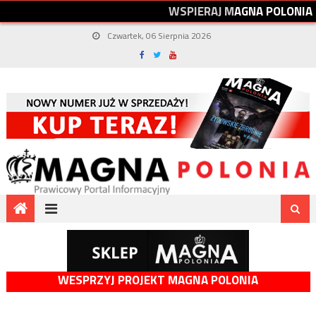
W
S
P
I
E
R
A
J
M
A
G
N
A
P
O
L
O
N
I
A
Czwartek, 06 Sierpnia 2026
WESPRZYJ PROJEKT MAGNA POLONIA