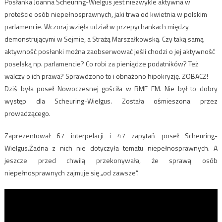
Posłanka Joanna Scheuring-Wielgus jest niezwykle aktywna w
proteście osób niepełnosprawnych, jaki trwa od kwietnia w polskim
parlamencie. Wczoraj wzięła udział w przepychankach między
demonstrującymi w Sejmie, a Strażą Marszałkowską. Czy taką samą
aktywność posłanki można zaobserwować jeśli chodzi o jej aktywność
poselską np. parlamencie? Co robi za pieniądze podatników? Też
walczy o ich prawa? Sprawdzono to i obnażono hipokryzję. ZOBACZ!
Dziś była poseł Nowoczesnej gościła w RMF FM. Nie był to dobry
występ dla Scheuring-Wielgus. Została ośmieszona przez
prowadzącego.
Zaprezentował 67 interpelacji i 47 zapytań poseł Scheuring-
Wielgus.Żadna z nich nie dotyczyła tematu niepełnosprawnych. A
jeszcze przed chwilą przekonywała, że sprawą osób
niepełnosprawnych zajmuje się „od zawsze”.