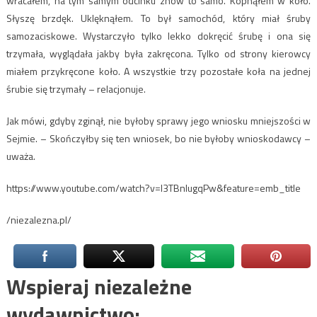
wracałem, na tym samym odcinku znów to samo. Kopnąłem w koło.
Słyszę brzdęk. Uklęknąłem. To był samochód, który miał śruby
samozaciskowe. Wystarczyło tylko lekko dokręcić śrubę i ona się
trzymała, wyglądała jakby była zakręcona. Tylko od strony kierowcy
miałem przykręcone koło. A wszystkie trzy pozostałe koła na jednej
śrubie się trzymały – relacjonuje.
Jak mówi, gdyby zginął, nie byłoby sprawy jego wniosku mniejszości w
Sejmie. – Skończyłby się ten wniosek, bo nie byłoby wnioskodawcy –
uważa.
https://www.youtube.com/watch?v=I3TBnIugqPw&feature=emb_title
/niezalezna.pl/
Wspieraj niezależne
wydawnictwo: