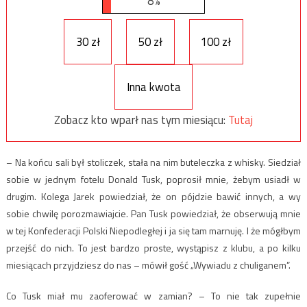
8%
30 zł
50 zł
100 zł
Inna kwota
Zobacz kto wparł nas tym miesiącu:
Tutaj
– Na końcu sali był stoliczek, stała na nim buteleczka z whisky. Siedział
sobie w jednym fotelu Donald Tusk, poprosił mnie, żebym usiadł w
drugim. Kolega Jarek powiedział, że on pójdzie bawić innych, a wy
sobie chwilę porozmawiajcie. Pan Tusk powiedział, że obserwują mnie
w tej Konfederacji Polski Niepodległej i ja się tam marnuję. I że mógłbym
przejść do nich. To jest bardzo proste, wystąpisz z klubu, a po kilku
miesiącach przyjdziesz do nas – mówił gość „Wywiadu z chuliganem”.
Co Tusk miał mu zaoferować w zamian? – To nie tak zupełnie