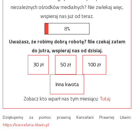
niezależnych ośrodków medialnych? Nie zwlekaj więc,
wspieraj nas już od teraz.
8%
Uważasz, że robimy dobrą robotę? Nie czekaj zatem
do jutra, wspieraj nas od dzisiaj.
30 zł
50 zł
100 zł
Inna kwota
Zobacz kto wparł nas tym miesiącu:
Tutaj
Dziękujemy za pomoc prawną Kancelarii Prawnej Litwin:
https://kancelaria-litwin.pl