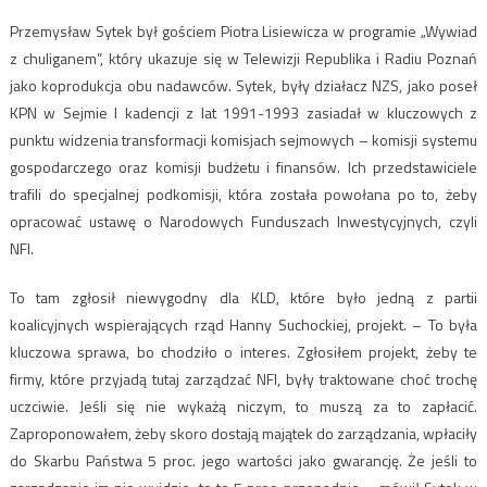
Przemysław Sytek był gościem Piotra Lisiewicza w programie „Wywiad
z chuliganem”, który ukazuje się w Telewizji Republika i Radiu Poznań
jako koprodukcja obu nadawców. Sytek, były działacz NZS, jako poseł
KPN w Sejmie I kadencji z lat 1991-1993 zasiadał w kluczowych z
punktu widzenia transformacji komisjach sejmowych – komisji systemu
gospodarczego oraz komisji budżetu i finansów. Ich przedstawiciele
trafili do specjalnej podkomisji, która została powołana po to, żeby
opracować ustawę o Narodowych Funduszach Inwestycyjnych, czyli
NFI.
To tam zgłosił niewygodny dla KLD, które było jedną z partii
koalicyjnych wspierających rząd Hanny Suchockiej, projekt. – To była
kluczowa sprawa, bo chodziło o interes. Zgłosiłem projekt, żeby te
firmy, które przyjadą tutaj zarządzać NFI, były traktowane choć trochę
uczciwie. Jeśli się nie wykażą niczym, to muszą za to zapłacić.
Zaproponowałem, żeby skoro dostają majątek do zarządzania, wpłaciły
do Skarbu Państwa 5 proc. jego wartości jako gwarancję. Że jeśli to