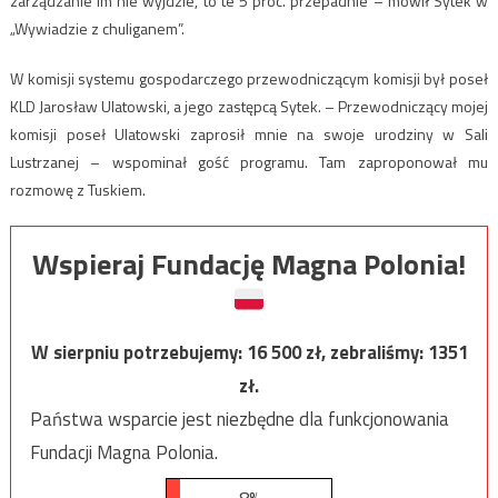
zarządzanie im nie wyjdzie, to te 5 proc. przepadnie – mówił Sytek w
„Wywiadzie z chuliganem”.
W komisji systemu gospodarczego przewodniczącym komisji był poseł
KLD Jarosław Ulatowski, a jego zastępcą Sytek. – Przewodniczący mojej
komisji poseł Ulatowski zaprosił mnie na swoje urodziny w Sali
Lustrzanej – wspominał gość programu. Tam zaproponował mu
rozmowę z Tuskiem.
Wspieraj Fundację Magna Polonia!
W sierpniu potrzebujemy:
16 500
zł, zebraliśmy:
1351
zł.
Państwa wsparcie jest niezbędne dla funkcjonowania
Fundacji Magna Polonia.