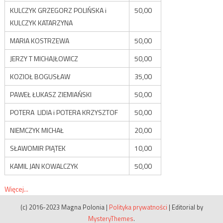
KULCZYK GRZEGORZ POLIŃSKA i
50,00
KULCZYK KATARZYNA
MARIA KOSTRZEWA
50,00
JERZY T MICHAJŁOWICZ
50,00
KOZIOŁ BOGUSŁAW
35,00
PAWEŁ ŁUKASZ ZIEMIAŃSKI
50,00
POTERA LIDIA i POTERA KRZYSZTOF
50,00
NIEMCZYK MICHAŁ
20,00
SŁAWOMIR PIĄTEK
10,00
KAMIL JAN KOWALCZYK
50,00
Więcej...
(c) 2016-2023 Magna Polonia
|
Polityka prywatności
|
Editorial by
MysteryThemes
.