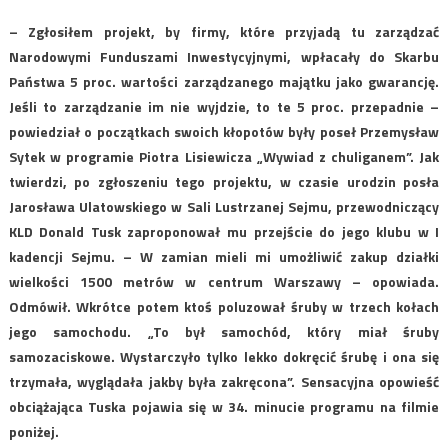
– Zgłosiłem projekt, by firmy, które przyjadą tu zarządzać
Narodowymi Funduszami Inwestycyjnymi, wpłacały do Skarbu
Państwa 5 proc. wartości zarządzanego majątku jako gwarancję.
Jeśli to zarządzanie im nie wyjdzie, to te 5 proc. przepadnie –
powiedział o początkach swoich kłopotów były poseł Przemysław
Sytek w programie Piotra Lisiewicza „Wywiad z chuliganem”. Jak
twierdzi, po zgłoszeniu tego projektu, w czasie urodzin posła
Jarosława Ulatowskiego w Sali Lustrzanej Sejmu, przewodniczący
KLD Donald Tusk zaproponował mu przejście do jego klubu w I
kadencji Sejmu. – W zamian mieli mi umożliwić zakup działki
wielkości 1500 metrów w centrum Warszawy – opowiada.
Odmówił. Wkrótce potem ktoś poluzował śruby w trzech kołach
jego samochodu. „To był samochód, który miał śruby
samozaciskowe. Wystarczyło tylko lekko dokręcić śrubę i ona się
trzymała, wyglądała jakby była zakręcona”. Sensacyjna opowieść
obciążająca Tuska pojawia się w 34. minucie programu na filmie
poniżej.