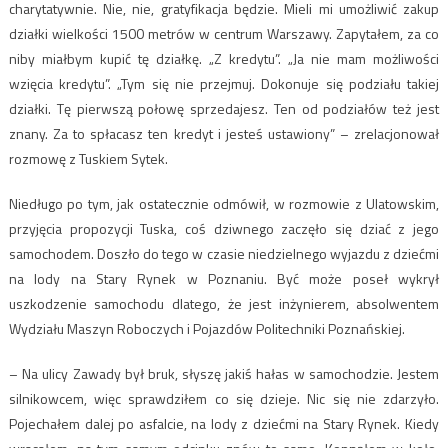
charytatywnie. Nie, nie, gratyfikacja będzie. Mieli mi umożliwić zakup
działki wielkości 1500 metrów w centrum Warszawy. Zapytałem, za co
niby miałbym kupić tę działkę. „Z kredytu”. „Ja nie mam możliwości
wzięcia kredytu”. „Tym się nie przejmuj. Dokonuje się podziału takiej
działki. Tę pierwszą połowę sprzedajesz. Ten od podziałów też jest
znany. Za to spłacasz ten kredyt i jesteś ustawiony” – zrelacjonował
rozmowę z Tuskiem Sytek.
Niedługo po tym, jak ostatecznie odmówił, w rozmowie z Ulatowskim,
przyjęcia propozycji Tuska, coś dziwnego zaczęło się dziać z jego
samochodem. Doszło do tego w czasie niedzielnego wyjazdu z dziećmi
na lody na Stary Rynek w Poznaniu. Być może poseł wykrył
uszkodzenie samochodu dlatego, że jest inżynierem, absolwentem
Wydziału Maszyn Roboczych i Pojazdów Politechniki Poznańskiej.
– Na ulicy Zawady był bruk, słyszę jakiś hałas w samochodzie. Jestem
silnikowcem, więc sprawdziłem co się dzieje. Nic się nie zdarzyło.
Pojechałem dalej po asfalcie, na lody z dziećmi na Stary Rynek. Kiedy