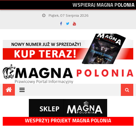
W
S
P
I
E
R
A
J
M
A
G
N
A
P
O
L
O
N
I
A
Piątek, 07 Sierpnia 2026
WESPRZYJ PROJEKT MAGNA POLONIA