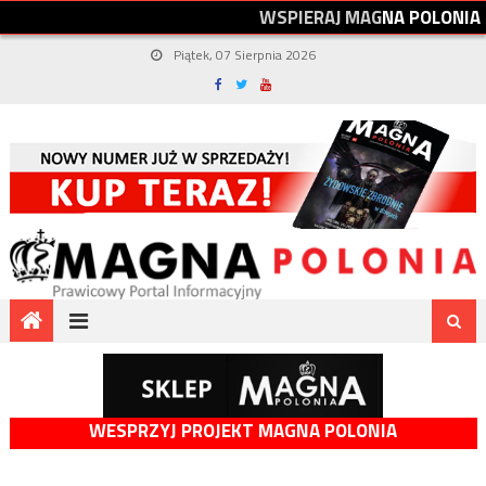
W
S
P
I
E
R
A
J
M
A
G
N
A
P
O
L
O
N
I
A
Piątek, 07 Sierpnia 2026
WESPRZYJ PROJEKT MAGNA POLONIA