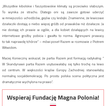
„Wszystkie kibolskie i faszystowskie klimaty są przeciwko słabszym.
To wynika ze strachu. Dlatego oni są zawsze gotowi uderzyć
w mniejszości: uchodźców, gejów czy lesbijki. Znamienne, że lewicowe
działaczki dostają o niebo więcej gróźb od prawaków niż działacze. Ja
nie dostaję ich prawie w ogóle, a dla kobiet działających na lewicy
internetowe groźby pobicia i gwałtu to norma. Agresywni prawacy
to tak naprawdę tchórze” – mówi poseł Razem w rozmowie z Piotrem
Witwickim.
Maciej Konieczny wskazał, że partia Razem jest formacją radykalną: ”
W Skandynawii partia Razem usytuowałaby się tylko trochę na lewo
od centrum. W większości krajów Europy Zachodniej stanowiłaby
normalną socjaldemokrację. Po prostu polska scena polityczna jest
dramatycznie wychylona na prawo”.
Wspieraj Fundację Magna Polonia!