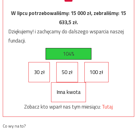
W lipcu potrzebowaliśmy:
15 000
zł, zebraliśmy:
15
633,5
zł.
Dziękujemy! i zachęcamy do dalszego wsparcia naszej
fundacji.
104%
30 zł
50 zł
100 zł
Inna kwota
Zobacz kto wparł nas tym miesiącu:
Tutaj
Co wy na to?