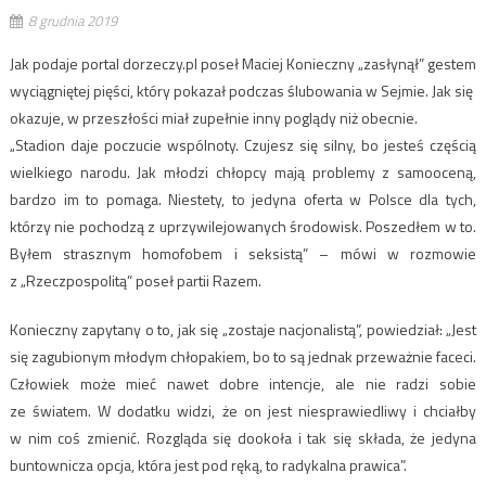
8 grudnia 2019
Jak podaje portal dorzeczy.pl poseł Maciej Konieczny „zasłynął” gestem
wyciągniętej pięści, który pokazał podczas ślubowania w Sejmie. Jak się
okazuje, w przeszłości miał zupełnie inny poglądy niż obecnie.
„Stadion daje poczucie wspólnoty. Czujesz się silny, bo jesteś częścią
wielkiego narodu. Jak młodzi chłopcy mają problemy z samooceną,
bardzo im to pomaga. Niestety, to jedyna oferta w Polsce dla tych,
którzy nie pochodzą z uprzywilejowanych środowisk. Poszedłem w to.
Byłem strasznym homofobem i seksistą” – mówi w rozmowie
z „Rzeczpospolitą” poseł partii Razem.
Konieczny zapytany o to, jak się „zostaje nacjonalistą”, powiedział: „Jest
się zagubionym młodym chłopakiem, bo to są jednak przeważnie faceci.
Człowiek może mieć nawet dobre intencje, ale nie radzi sobie
ze światem. W dodatku widzi, że on jest niesprawiedliwy i chciałby
w nim coś zmienić. Rozgląda się dookoła i tak się składa, że jedyna
buntownicza opcja, która jest pod ręką, to radykalna prawica”.