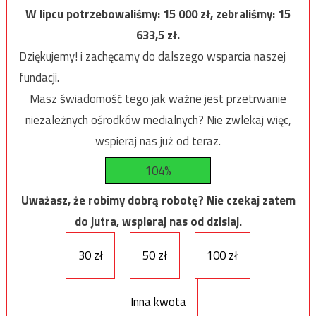
W lipcu potrzebowaliśmy:
15 000
zł, zebraliśmy:
15
633,5
zł.
Dziękujemy! i zachęcamy do dalszego wsparcia naszej
fundacji.
Masz świadomość tego jak ważne jest przetrwanie
niezależnych ośrodków medialnych? Nie zwlekaj więc,
wspieraj nas już od teraz.
104%
Uważasz, że robimy dobrą robotę? Nie czekaj zatem
do jutra, wspieraj nas od dzisiaj.
30 zł
50 zł
100 zł
Inna kwota