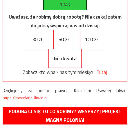
104%
Uważasz, że robimy dobrą robotę? Nie czekaj zatem
do jutra, wspieraj nas od dzisiaj.
30 zł
50 zł
100 zł
Inna kwota
Zobacz kto wparł nas tym miesiącu:
Tutaj
Dziękujemy za pomoc prawną Kancelarii Prawnej Litwin:
https://kancelaria-litwin.pl
PODOBA CI SIĘ TO CO ROBIMY? WESPRZYJ PROJEKT
MAGNA POLONIA!