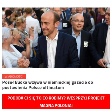
WIADOMOŚCI
Poseł Budka wzywa w niemieckiej gazecie do
postawienia Polsce ultimatum
PODOBA CI SIĘ TO CO ROBIMY? WESPRZYJ PROJEKT
MAGNA POLONIA!