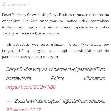
24 sierpnia 2017
Poseł Platformy Obywatelskiej Borys Budka w rozmowie z niemieckim
dziennikiem Die Zeit zaapelował, by wobec Polski postawiono
ultimatum: albo rząd cofnie się ws. wymiaru sprawiedliwości, albo
zostaną nałożone sankcje na nasz kraj.
– UE potrzebuje wyznaczyć ultimatum Polsce. Tylko wtedy, gdy
instytucje UE są nieugięte, rząd ustąpi – powiedział poseł do
parlamentu Rzeczypospolitej Polskiej.
Borys Budka wzywa w niemieckiej gazecie KE do
postawienia Polsce ultimatum
https://t.co/iF0GQxFh8b
— ZdzisławKrasnodębski (@ZdzKrasnodebski)
23 sierpnia 2017