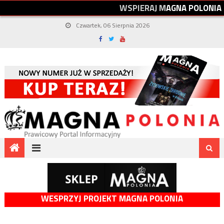
W
S
P
I
E
R
A
J
M
A
G
N
A
P
O
L
O
N
I
A
Czwartek, 06 Sierpnia 2026
WESPRZYJ PROJEKT MAGNA POLONIA