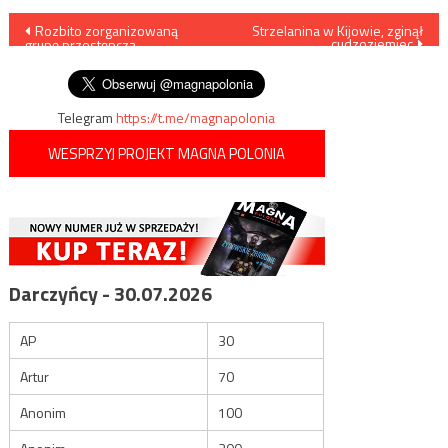
Nawigacja
Rozbito zorganizowaną
Strzelanina w Kijowie, zginął
cudzoziemiec
grupę przestępczą
wpisu
wyłudzającą VAT
Telegram
https://t.me/magnapolonia
WESPRZYJ PROJEKT MAGNA POLONIA
Darczyńcy - 30.07.2026
AP
30
Artur
70
Anonim
100