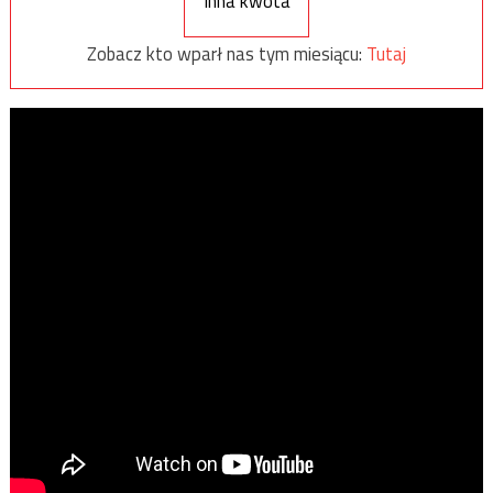
Inna kwota
Zobacz kto wparł nas tym miesiącu:
Tutaj