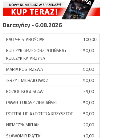
Darczyńcy - 6.08.2026
KACPER STAROŚCIAK
100,00
KULCZYK GRZEGORZ POLIŃSKA i
50,00
KULCZYK KATARZYNA
MARIA KOSTRZEWA
50,00
JERZY T MICHAJŁOWICZ
50,00
KOZIOŁ BOGUSŁAW
35,00
PAWEŁ ŁUKASZ ZIEMIAŃSKI
50,00
POTERA LIDIA i POTERA KRZYSZTOF
50,00
NIEMCZYK MICHAŁ
20,00
SŁAWOMIR PIĄTEK
10,00