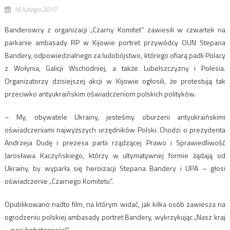
16 lutego 2017
Banderowcy z organizacji „Czarny Komitet” zawiesili w czwartek na
parkanie ambasady RP w Kijowie portret przywódcy OUN Stepana
Bandery, odpowiedzialnego za ludobójstwo, którego ofiarą padli Polacy
z Wołynia, Galicji Wschodniej, a także Lubelszczyzny i Polesia.
Organizatorzy dzisiejszej akcji w Kijowie ogłosili, że protestują tak
przeciwko antyukraińskim oświadczeniom polskich polityków.
– My, obywatele Ukrainy, jesteśmy oburzeni antyukraińskimi
oświadczeniami najwyższych urzędników Polski. Chodzi o prezydenta
Andrzeja Dudę i prezesa partii rządzącej Prawo i Sprawiedliwość
Jarosława Kaczyńskiego, którzy w ultymatywnej formie żądają od
Ukrainy, by wyparła się heroizacji Stepana Bandery i UPA – głosi
oświadczenie „Czarnego Komitetu”.
Opublikowano nadto film, na którym widać, jak kilka osób zawiesza na
ogrodzeniu polskiej ambasady portret Bandery, wykrzykując „Nasz kraj
– nasi bohaterowie!”