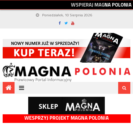
W
S
P
I
E
R
A
J
M
A
G
N
A
P
O
L
O
N
I
A
Poniedziałek, 10 Sierpnia 2026
WESPRZYJ PROJEKT MAGNA POLONIA