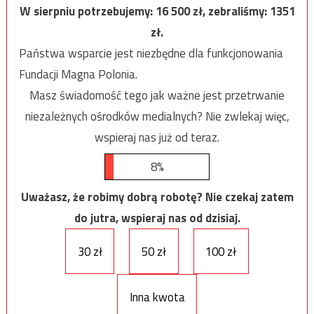
W sierpniu potrzebujemy:
16 500
zł, zebraliśmy:
1351
zł.
Państwa wsparcie jest niezbędne dla funkcjonowania
Fundacji Magna Polonia.
Masz świadomość tego jak ważne jest przetrwanie
niezależnych ośrodków medialnych? Nie zwlekaj więc,
wspieraj nas już od teraz.
8%
Uważasz, że robimy dobrą robotę? Nie czekaj zatem
do jutra, wspieraj nas od dzisiaj.
30 zł
50 zł
100 zł
Inna kwota