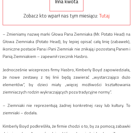
Inna kwota
Zobacz kto wparł nas tym miesiącu:
Tutaj
– Zmieniamy nazwę marki Głowa Pana Ziemniaka (Mr. Potato Head) na
Głowa Ziemniaka (Potato Head), by lepiej opisać całą linię (zabawek),
ikoniczne postacie Pana i Pani Ziemniak nie znikają i pozostaną Panem i
Panią Ziemniakiem – zapewnił rzecznik Hasbro.
Jednocześnie wiceprezes firmy Hasbro, Kimberly Boyd zapowiedziała,
że nowe zestawy z tej linii będą zawierać „wystarczająco dużo
elementów”, by dzieci miały „więcej możliwości kształtowania
ziemniaczych rodzin wykraczających poza tradycyjne normy”.
– Ziemniaki nie reprezentują żadnej konkretnej rasy lub kultury. To
ziemniaki – dodała.
Kimberly Boyd podkreśliła, że firmie chodzi o to, by za pomocą zabawki