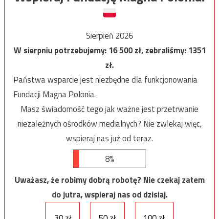
Sierpień 2026
W sierpniu potrzebujemy:
16 500
zł, zebraliśmy:
1351
zł.
Państwa wsparcie jest niezbędne dla funkcjonowania
Fundacji Magna Polonia.
Masz świadomość tego jak ważne jest przetrwanie
niezależnych ośrodków medialnych? Nie zwlekaj więc,
wspieraj nas już od teraz.
8%
Uważasz, że robimy dobrą robotę? Nie czekaj zatem
do jutra, wspieraj nas od dzisiaj.
30 zł
50 zł
100 zł