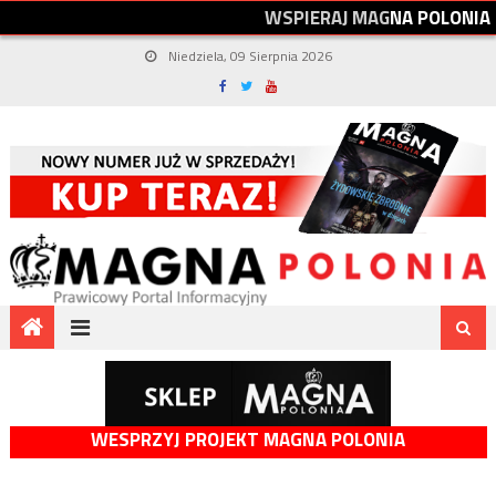
W
S
P
I
E
R
A
J
M
A
G
N
A
P
O
L
O
N
I
A
Niedziela, 09 Sierpnia 2026
WESPRZYJ PROJEKT MAGNA POLONIA