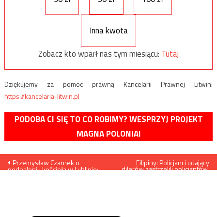
Inna kwota
Zobacz kto wparł nas tym miesiącu:
Tutaj
Dziękujemy za pomoc prawną Kancelarii Prawnej Litwin:
https://kancelaria-litwin.pl
PODOBA CI SIĘ TO CO ROBIMY? WESPRZYJ PROJEKT
MAGNA POLONIA!
Nawigacja
Przemysław Czarnek o
Filipiny: Policjanci udający
dilerów zastrzelili policjantów,
podpaleniu kościoła w Lublinie:
którzy… udawali dilerów
wpisu
Z takimi dzikimi zachowaniami
nie mieliśmy do czynienia
nawet w okresie PRL-u