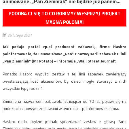
animowane. „Pan Ziemniak” nie będzie już panem…
PODOBA CI SIĘ TO CO ROBIMY? WESPRZYJ PROJEKT
MAGNA POLONIA!
26 lutego 2021
Jak podaje portal rp.pl producent zabawek, firma Hasbro
poinformowała, że usuwa słowo „Pan” z nazwy serii zabawek z linii
„Pan Ziemniak” (Mr Potato) – informuje „Wall Street Journal”.
Ponadto Hasbro wypuści zestaw z tej linii zabawek zawierający
„wystarczającą ilość akcesoriów, by dzieci mogły stworzyć z nich
wszystkie typy rodzin”.
Zmieniona nazwa serii zabawek, istniejącej od 70 lat, pojawi się na
pudełkach z nowymi zestawami w tym roku – poinformowała firma.
Hasbro nadal będzie jednak sprzedawać zestaw z głową Pana
Ziemniaka, który zawiera m.in. gęste wąsy i niebieskie spodnie oraz z