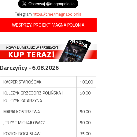
Telegram
https://t.me/magnapolonia
WESPRZYJ PROJEKT MAGNA POLONIA
Darczyńcy - 6.08.2026
KACPER STAROŚCIAK
100,00
KULCZYK GRZEGORZ POLIŃSKA i
50,00
KULCZYK KATARZYNA
MARIA KOSTRZEWA
50,00
JERZY T MICHAJŁOWICZ
50,00
KOZIOŁ BOGUSŁAW
35,00