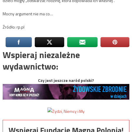
dzieci mogły „odtwarzać rodzinę, która odpowiada ich własnej”.
Mocny argument nie ma co…
Źródło: rp.pl
Wspieraj niezależne
wydawnictwo:
Czy jest jeszcze naród polski?
Wspieraj Fundację Magna Polonia!