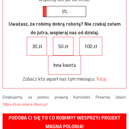
8%
Uważasz, że robimy dobrą robotę? Nie czekaj zatem
do jutra, wspieraj nas od dzisiaj.
30 zł
50 zł
100 zł
Inna kwota
Zobacz kto wparł nas tym miesiącu:
Tutaj
Dziękujemy za pomoc prawną Kancelarii Prawnej Litwin:
https://kancelaria-litwin.pl
PODOBA CI SIĘ TO CO ROBIMY? WESPRZYJ PROJEKT
MAGNA POLONIA!