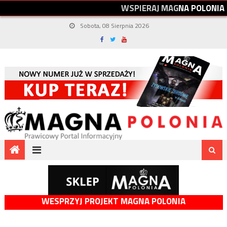
W
S
P
I
E
R
A
J
M
A
G
N
A
P
O
L
O
N
I
A
Sobota, 08 Sierpnia 2026
WESPRZYJ PROJEKT MAGNA POLONIA