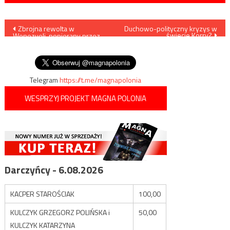
Nawigacja
Zbrojna rewolta w
Duchowo-polityczny kryzys w
świecie Korry?
Wenezueli, popierany przez
wpisu
USA Juan Guaido wzywa do
walki
Telegram
https://t.me/magnapolonia
WESPRZYJ PROJEKT MAGNA POLONIA
Darczyńcy - 6.08.2026
KACPER STAROŚCIAK
100,00
KULCZYK GRZEGORZ POLIŃSKA i
50,00
KULCZYK KATARZYNA