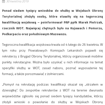
30 kwietnia 2019
Ponad siedem tysięcy wniosków do służby w Wojskach Obrony
Terytorialnej złożyły osoby, które stawiły się na tegoroczną
kwalifikację wojskową – poinformował PAP ppłk Marek Pietrzak,
rzecznik WOT. Najwięcej chętnych było na Kujawach i Pomorzu,
Podkarpaciu oraz południowym Mazowszu.
Tegoroczna kwalifikacja wojskowa trwała od 4 lutego do 26 kwietnia. W
tym roku przy Powiatowych Komisjach Lekarskich pojawili się
rekruterzy z Brygad Obrony Terytorialnej, którzy organizowali mobilne
punkty rekrutacyjne. Można było uzyskać u nich informacje na temat
specyfiki służby w WOT, zasad naboru, poznać wyposażenie tej
formacji, a także porozmawiać z żołnierzami.
„Pomysł na rekrutację podczas kwalifikacji okazał się „strzałem w
dziesiątkę”. Do zespołów rekruterów z WOT na terenie dwunastu
województw zgłosiło się ponad siedem tysięcy kandydatów, którzy
złożyli wnioski o powołanie do służby w Wojskach Obrony