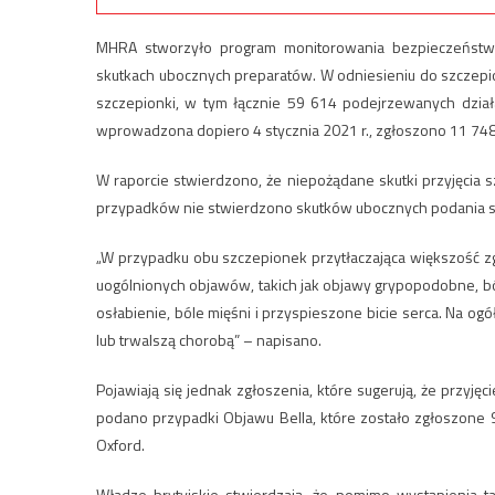
MHRA stworzyło program monitorowania bezpieczeństwa
skutkach ubocznych preparatów. W odniesieniu do szczep
szczepionki, w tym łącznie 59 614 podejrzewanych dział
wprowadzona dopiero 4 stycznia 2021 r., zgłoszono 11 748
W raporcie stwierdzono, że niepożądane skutki przyjęcia
przypadków nie stwierdzono skutków ubocznych podania s
„W przypadku obu szczepionek przytłaczająca większość zgł
uogólnionych objawów, takich jak objawy grypopodobne, ból
osłabienie, bóle mięśni i przyspieszone bicie serca. Na og
lub trwalszą chorobą” – napisano.
Pojawiają się jednak zgłoszenia, które sugerują, że przyj
podano przypadki Objawu Bella, które zostało zgłoszone 
Oxford.
Władze brytyjskie stwierdzają, że pomimo wystąpienia t