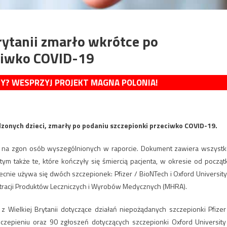
rytanii zmarło wkrótce po
ciwko COVID-19
MY? WESPRZYJ PROJEKT MAGNA POLONIA!
onych dzieci, zmarły po podaniu szczepionki przeciwko COVID-19.
wu na zgon osób wyszególnionych w raporcie. Dokument zawiera wszystk
 także te, które kończyły się śmiercią pacjenta, w okresie od począt
becnie używa się dwóch szczepionek: Pfizer / BioNTech i Oxford University
stracji Produktów Leczniczych i Wyrobów Medycznych (MHRA).
 Wielkiej Brytanii dotyczące działań niepożądanych szczepionki Pfizer
czepieniu oraz 90 zgłoszeń dotyczących szczepionki Oxford University