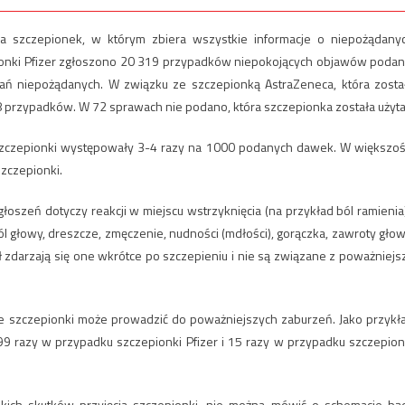
 szczepionek, w którym zbiera wszystkie informacje o niepożądany
ionki Pfizer zgłoszono 20 319 przypadków niepokojących objawów podan
ań niepożądanych. W związku ze szczepionką AstraZeneca, która zosta
 przypadków. W 72 sprawach nie podano, która szczepionka została użyta
 szczepionki występowały 3-4 razy na 1000 podanych dawek. W większoś
zczepionki.
oszeń dotyczy reakcji w miejscu wstrzyknięcia (na przykład ból ramienia)
 głowy, dreszcze, zmęczenie, nudności (mdłości), gorączka, zawroty głow
ół zdarzają się one wkrótce po szczepieniu i nie są związane z poważniejs
ęcie szczepionki może prowadzić do poważniejszych zaburzeń. Jako przykł
99 razy w przypadku szczepionki Pfizer i 15 razy w przypadku szczepion
akich skutków przyjęcia szczepionki, nie można mówić o schemacie bą