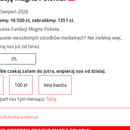
Sierpień 2026
jemy:
16 500
zł, zebraliśmy:
1351
zł.
ania Fundacji Magna Polonia.
anie niezależnych ośrodków medialnych? Nie zwlekaj więc,
raj nas już od teraz.
8%
e czekaj zatem do jutra, wspieraj nas od dzisiaj.
100 zł
Inna kwota
parł nas tym miesiącu:
Tutaj
s://kancelaria-litwin.pl