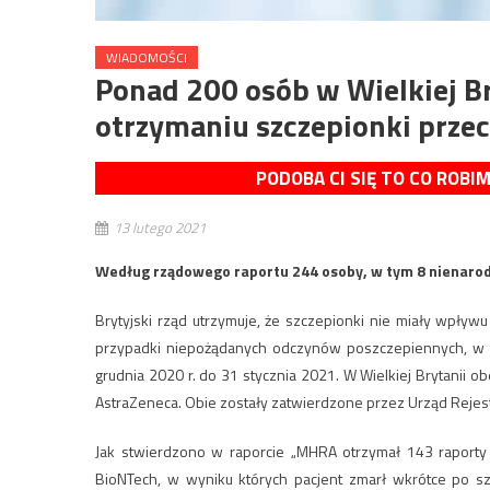
WIADOMOŚCI
Ponad 200 osób w Wielkiej B
otrzymaniu szczepionki prze
PODOBA CI SIĘ TO CO ROBI
13 lutego 2021
Według rządowego raportu 244 osoby, w tym 8 nienarodz
Brytyjski rząd utrzymuje, że szczepionki nie miały wpły
przypadki niepożądanych odczynów poszczepiennych, w tym
grudnia 2020 r. do 31 stycznia 2021. W Wielkiej Brytanii o
AstraZeneca. Obie zostały zatwierdzone przez Urząd Reje
Jak stwierdzono w raporcie „MHRA otrzymał 143 raporty z
BioNTech, w wyniku których pacjent zmarł wkrótce po sz