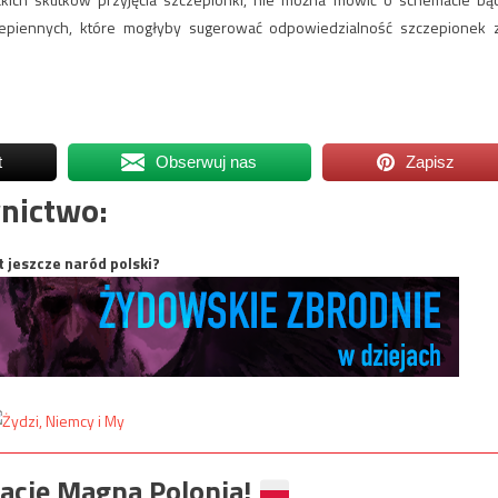
piennych, które mogłyby sugerować odpowiedzialność szczepionek 
t
Obserwuj nas
Zapisz
nictwo:
t jeszcze naród polski?
ację Magna Polonia!