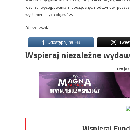
wzorze występowania niepożądanych odczynów poszcze
wystąpienie tych objawów.
/dorzeczy.pl/
Udostępnij na FB
Twee
Wspieraj niezależne wydaw
Czy jes
Wspieraj Fund