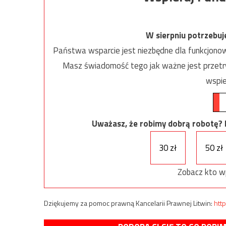
W sierpniu potrzebu
Państwa wsparcie jest niezbędne dla funkcjonow
Masz świadomość tego jak ważne jest przetrw
wspie
Uważasz, że robimy dobrą robotę? Ni
30 zł
50 zł
Zobacz kto w
Dziękujemy za pomoc prawną Kancelarii Prawnej Litwin:
http