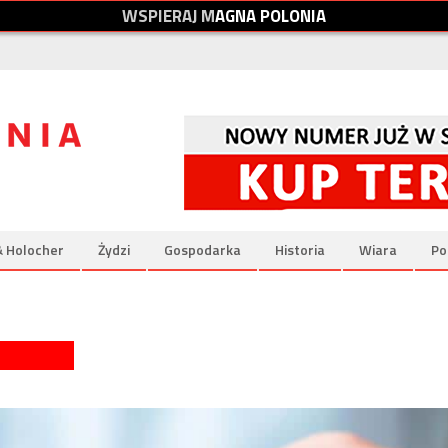
W
S
P
I
E
R
A
J
M
A
G
N
A
P
O
L
O
N
I
A
& Holocher
Żydzi
Gospodarka
Historia
Wiara
Po