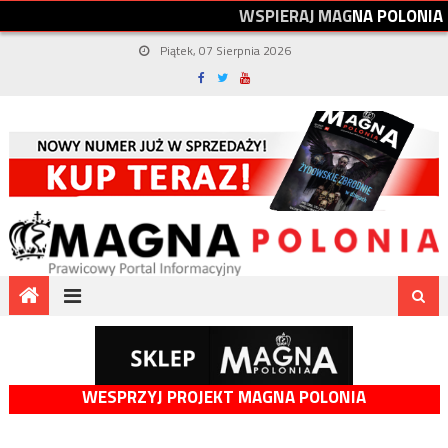
W
S
P
I
E
R
A
J
M
A
G
N
A
P
O
L
O
N
I
A
Piątek, 07 Sierpnia 2026
WESPRZYJ PROJEKT MAGNA POLONIA