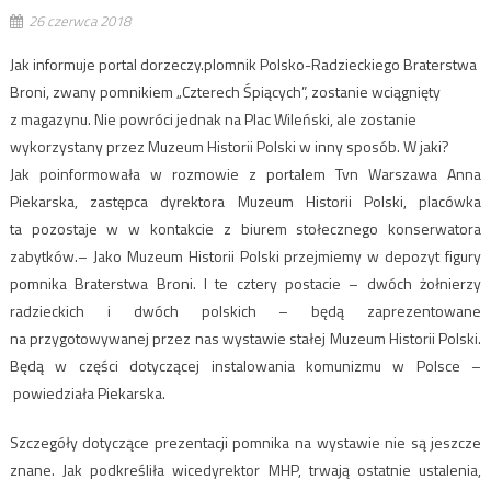
26 czerwca 2018
Jak informuje portal dorzeczy.plomnik Polsko-Radzieckiego Braterstwa
Broni, zwany pomnikiem „Czterech Śpiących”, zostanie wciągnięty
z magazynu. Nie powróci jednak na Plac Wileński, ale zostanie
wykorzystany przez Muzeum Historii Polski w inny sposób. W jaki?
Jak poinformowała w rozmowie z portalem Tvn Warszawa Anna
Piekarska, zastępca dyrektora Muzeum Historii Polski, placówka
ta pozostaje w w kontakcie z biurem stołecznego konserwatora
zabytków.– Jako Muzeum Historii Polski przejmiemy w depozyt figury
pomnika Braterstwa Broni. I te cztery postacie – dwóch żołnierzy
radzieckich i dwóch polskich – będą zaprezentowane
na przygotowywanej przez nas wystawie stałej Muzeum Historii Polski.
Będą w części dotyczącej instalowania komunizmu w Polsce –
powiedziała Piekarska.
Szczegóły dotyczące prezentacji pomnika na wystawie nie są jeszcze
znane. Jak podkreśliła wicedyrektor MHP, trwają ostatnie ustalenia,