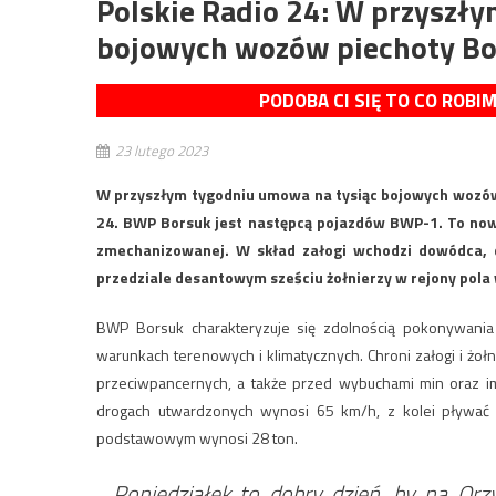
Polskie Radio 24: W przyszł
bojowych wozów piechoty Bo
PODOBA CI SIĘ TO CO ROBI
23 lutego 2023
W przyszłym tygodniu umowa na tysiąc bojowych wozów 
24. BWP Borsuk jest następcą pojazdów BWP-1. To now
zmechanizowanej. W skład załogi wchodzi dowódca, d
przedziale desantowym sześciu żołnierzy w rejony pola 
BWP Borsuk charakteryzuje się zdolnością pokonywani
warunkach terenowych i klimatycznych. Chroni załogi i żołn
przeciwpancernych, a także przed wybuchami min oraz
drogach utwardzonych wynosi 65 km/h, z kolei pływać
podstawowym wynosi 28 ton.
Poniedziałek to dobry dzień, by na Or