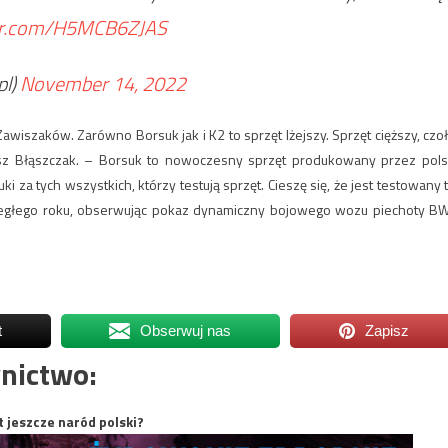
ter.com/H5MCB6ZJAS
l)
November 14, 2022
Zawiszaków. Zarówno Borsuk jak i K2 to sprzęt lżejszy. Sprzęt cięższy, czoł
usz Błąszczak. – Borsuk to nowoczesny sprzęt produkowany przez pols
 za tych wszystkich, którzy testują sprzęt. Cieszę się, że jest testowany t
iegłego roku, obserwując pokaz dynamiczny bojowego wozu piechoty B
t
Obserwuj nas
Zapisz
nictwo:
t jeszcze naród polski?