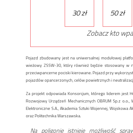
30 zł
50 zł
Zobacz kto wpa
Pojazd zbudowany jest na uniwersalnej modułowej platf
wieżowy ZSSW-30, który również będzie stosowany w n
przeciwpancerne pociski kierowane. Pojazd przy wykorzys
pojazdów opancerzonych, celów powietrznych i neutralizacj
Za projekt odpowiada Konsorcjum, którego liderem jest
Rozwojowy Urządzeń Mechanicznych OBRUM Sp.z o.o., W
Elektroniczne S.A., Akademia Sztuki Wojennej, Wojskowa 
oraz Politechnika Warszawska.
Na poligonie istnieje możliwość spra