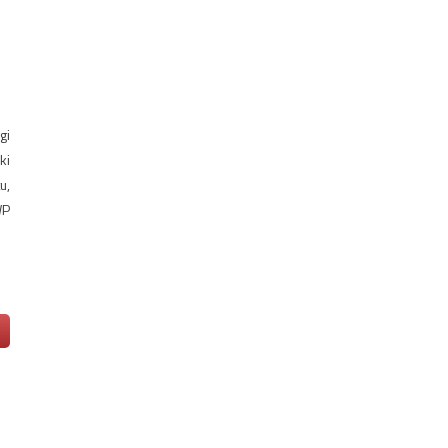
gi
ki
u,
WP