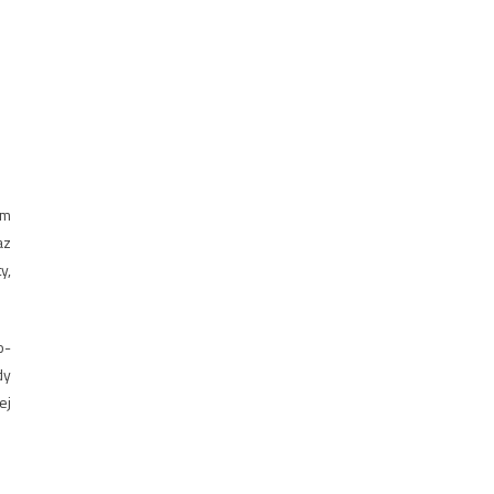
em
az
y,
o-
dy
ej