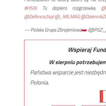
#HSW
. Tu dopiero rozgrzewka.
@
@Defence24pl
@_MILMAG
@DziennikZb
— Polska Grupa Zbrojeniowa
(@PGZ_p
Wspieraj Fund
W sierpniu potrzebuje
Państwa wsparcie jest niezbędn
Polonia.