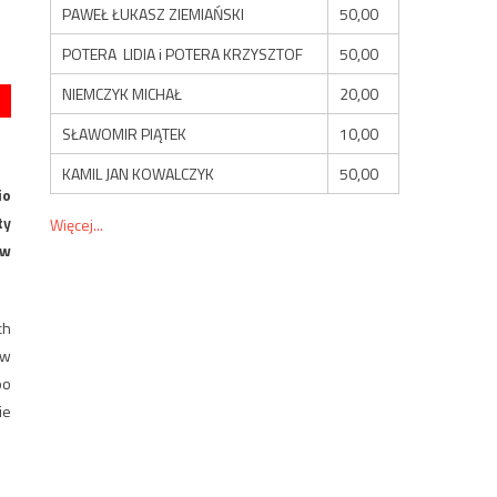
PAWEŁ ŁUKASZ ZIEMIAŃSKI
50,00
POTERA LIDIA i POTERA KRZYSZTOF
50,00
NIEMCZYK MICHAŁ
20,00
SŁAWOMIR PIĄTEK
10,00
KAMIL JAN KOWALCZYK
50,00
io
ty
Więcej...
 w
ch
ów
po
ie