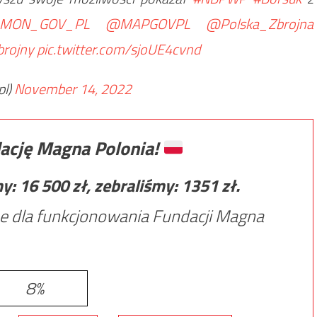
MON_GOV_PL
@MAPGOVPL
@Polska_Zbrojna
rojny
pic.twitter.com/sjoUE4cvnd
l)
November 14, 2022
ację Magna Polonia!
my:
16 500
zł, zebraliśmy:
1351
zł.
e dla funkcjonowania Fundacji Magna
8%