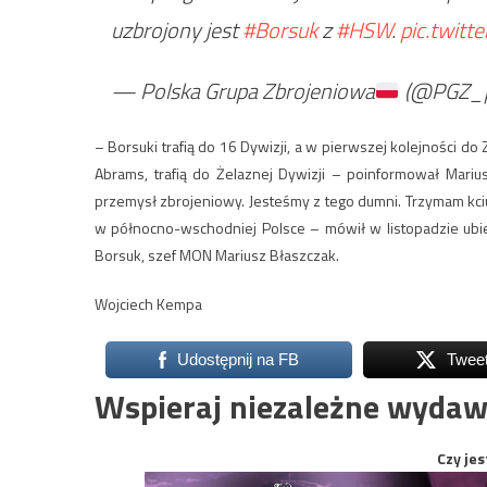
uzbrojony jest
#Borsuk
z
#HSW
.
pic.twit
— Polska Grupa Zbrojeniowa
(@PGZ_p
– Borsuki trafią do 16 Dywizji, a w pierwszej kolejności do 
Abrams, trafią do Żelaznej Dywizji – poinformował Mari
przemysł zbrojeniowy. Jesteśmy z tego dumni. Trzymam kciuki
w północno-wschodniej Polsce – mówił w listopadzie ub
Borsuk, szef MON Mariusz Błaszczak.
Wojciech Kempa
Udostępnij na FB
Twee
Wspieraj niezależne wydaw
Czy jes