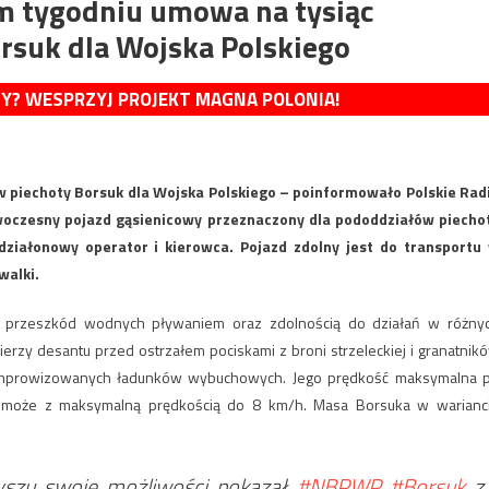
ym tygodniu umowa na tysiąc
rsuk dla Wojska Polskiego
MY? WESPRZYJ PROJEKT MAGNA POLONIA!
piechoty Borsuk dla Wojska Polskiego – poinformowało Polskie Rad
oczesny pojazd gąsienicowy przeznaczony dla pododdziałów piecho
ziałonowy operator i kierowca. Pojazd zdolny jest do transportu
walki.
a przeszkód wodnych pływaniem oraz zdolnością do działań w różny
ierzy desantu przed ostrzałem pociskami z broni strzeleckiej i granatnik
 improwizowanych ładunków wybuchowych. Jego prędkość maksymalna 
 może z maksymalną prędkością do 8 km/h. Masa Borsuka w warianc
zyszu swoje możliwości pokazał
#NBPWP
#Borsuk
z