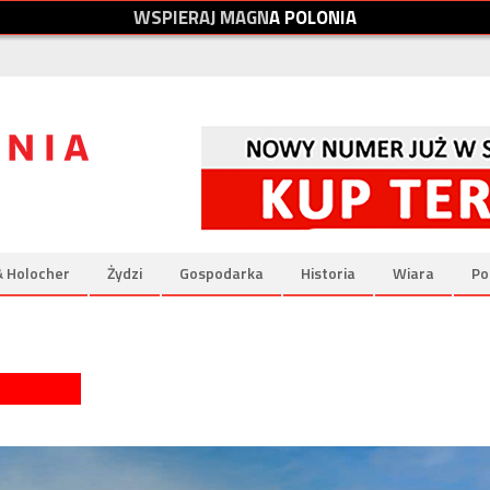
W
S
P
I
E
R
A
J
M
A
G
N
A
P
O
L
O
N
I
A
& Holocher
Żydzi
Gospodarka
Historia
Wiara
Po