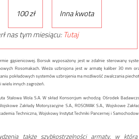
100 zł
Inna kwota
rł nas tym miesiącu:
Tutaj
ormie gąsienicowej. Borsuk wyposażony jest w zdalnie sterowany syst
owych Rosomakach. Wieża uzbrojona jest w armatę kaliber 30 mm or
taniu pokładowych systemów uzbrojenia ma możliwość zwalczania piechot
i wielu innych zagrożeń.
 Huta Stalowa Wola S.A. W skład Konsorcjum wchodzą: Ośrodek Badawcz
ojskowe Zakłady Motoryzacyjne S.A., ROSOMAK S.A., Wojskowe Zakła
Akademia Techniczna, Wojskowy Instytut Techniki Pancernej i Samochodow
wdzenia także szybkostrzelności armaty, w którą