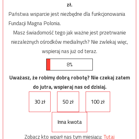
zł.
Państwa wsparcie jest niezbędne dla funkcjonowania
Fundacji Magna Polonia.
Masz świadomość tego jak ważne jest przetrwanie
niezależnych ośrodków medialnych? Nie zwlekaj więc,
wspieraj nas już od teraz.
8%
Uważasz, że robimy dobrą robotę? Nie czekaj zatem
do jutra, wspieraj nas od dzisiaj.
30 zł
50 zł
100 zł
Inna kwota
Zobacz kto wparł nas tym miesiącu:
Tutaj