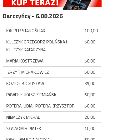
Darczyńcy - 6.08.2026
KACPER STAROŚCIAK
100,00
KULCZYK GRZEGORZ POLIŃSKA i
50,00
KULCZYK KATARZYNA
MARIA KOSTRZEWA
50,00
JERZY T MICHAJŁOWICZ
50,00
KOZIOŁ BOGUSŁAW
35,00
PAWEŁ ŁUKASZ ZIEMIAŃSKI
50,00
POTERA LIDIA i POTERA KRZYSZTOF
50,00
NIEMCZYK MICHAŁ
20,00
SŁAWOMIR PIĄTEK
10,00
KAMIL JAN KOWALCZYK
50,00