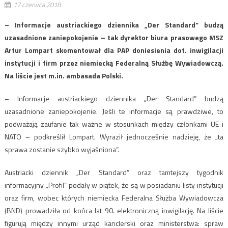
17 czerwca 2018
– Informacje austriackiego dziennika „Der Standard” budzą
uzasadnione zaniepokojenie – tak dyrektor biura prasowego MSZ
Artur Lompart skomentował dla PAP doniesienia dot. inwigilacji
instytucji i firm przez niemiecką Federalną Służbę Wywiadowczą.
Na liście jest m.in. ambasada Polski.
– Informacje austriackiego dziennika „Der Standard” budzą
uzasadnione zaniepokojenie. Jeśli te informacje są prawdziwe, to
podważają zaufanie tak ważne w stosunkach między członkami UE i
NATO – podkreślił Lompart. Wyraził jednocześnie nadzieję, że „ta
sprawa zostanie szybko wyjaśniona”.
Austriacki dziennik „Der Standard” oraz tamtejszy tygodnik
informacyjny „Profil” podały w piątek, że są w posiadaniu listy instytucji
oraz firm, wobec których niemiecka Federalna Służba Wywiadowcza
(BND) prowadziła od końca lat 90. elektroniczną inwigilację. Na liście
figurują między innymi urząd kanclerski oraz ministerstwa: spraw