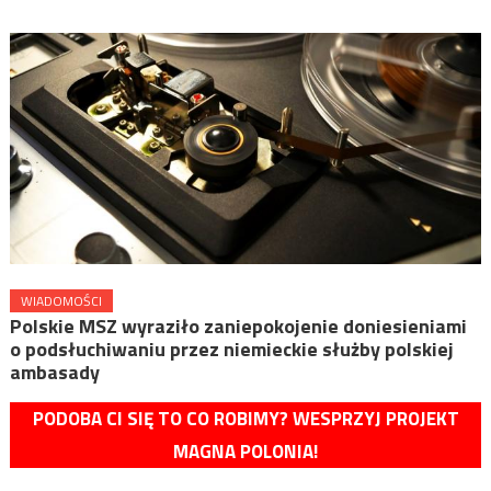
WIADOMOŚCI
Polskie MSZ wyraziło zaniepokojenie doniesieniami
o podsłuchiwaniu przez niemieckie służby polskiej
ambasady
PODOBA CI SIĘ TO CO ROBIMY? WESPRZYJ PROJEKT
MAGNA POLONIA!