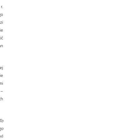
r.
go
zi
ie
ić
an
ej
ie
mi
 –
ch
To
go
eń