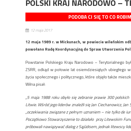
POLSKI KRAJ NARODOWO – 
PODOBA CI SIĘ TO CO ROBI
12 maja 2017
12 maja 1989 r. w Mickunach, w powiecie wileńskim od
powołano Radę Koordynacyjną do Spraw Utworzenia Pol
Powstanie Polskiego Kraju Narodowo – Terytorialnego było 
ZSRR, odkąd w połowie lat osiemdziesiątych ubiegłego wi
życia społecznego i politycznego, które objęło także mie
Wilna pisał:
„5 maja 1988 roku obyło się zebranie prawie 300 polskich 
Litwie. Wśród jego liderów znaleźli się Jan Ciechanowicz, Ja
„oczekiwania związane z pełnym uznaniem – nie tylko de iure 
Początkowo Stowarzyszenie to działało przy Litewskim Fundusz
próbowali nawiązywać dialog z Sąjūdisem, jednak litewscy lide