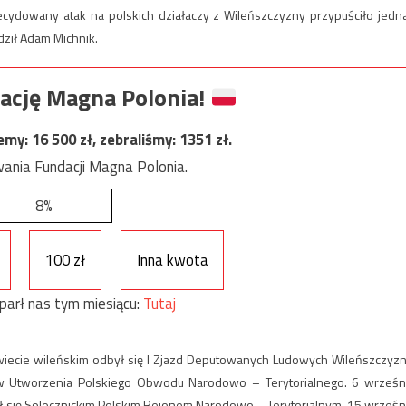
ecydowany atak na polskich działaczy z Wileńszczyzny przypuściło jedn
ził Adam Michnik.
ację Magna Polonia!
jemy:
16 500
zł, zebraliśmy:
1351
zł.
ania Fundacji Magna Polonia.
8%
100 zł
Inna kwota
parł nas tym miesiącu:
Tutaj
wiecie wileńskim odbył się I Zjazd Deputowanych Ludowych Wileńszczyzn
 Utworzenia Polskiego Obwodu Narodowo – Terytorialnego. 6 wrześn
osił się Solecznickim Polskim Rejonem Narodowo – Terytorialnym. 15 wrześn