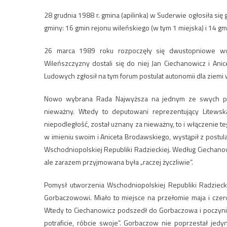
28 grudnia 1988 r. gmina (apilinka) w Suderwie ogłosiła się
gminy: 16 gmin rejonu wileńskiego (w tym 1 miejska) i 14 gm
26 marca 1989 roku rozpoczęły się dwustopniowe wy
Wileńszczyzny dostali się do niej Jan Ciechanowicz i An
Ludowych zgłosił na tym forum postulat autonomii dla ziemi w
Nowo wybrana Rada Najwyższa na jednym ze swych pie
nieważny. Wtedy to deputowani reprezentujący Litewską
niepodległość, został uznany za nieważny, to i włączenie t
w imieniu swoim i Aniceta Brodawskiego, wystąpił z postu
Wschodniopolskiej Republiki Radzieckiej. Według Ciechano
ale zarazem przyjmowana była „raczej życzliwie”.
Pomysł utworzenia Wschodniopolskiej Republiki Radzieck
Gorbaczowowi. Miało to miejsce na przełomie maja i cze
Wtedy to Ciechanowicz podszedł do Gorbaczowa i poczynił 
potraficie, róbcie swoje”. Gorbaczow nie poprzestał je