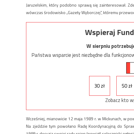
Jaruzelskim, który podobno sprawą się zainteresował. Zd
wówczas środowisko „Gazety Wyborczej”, któremu przewod
Wspieraj Fund
W sierpniu potrzebu
Państwa wsparcie jest niezbędne dla funkcjonow
30 zł
50 zł
Zobacz kto w
Wcześniej, mianowicie 12 maja 1989 r. w Mickunach, w po
Na zjeździe tym powołano Radę Koordynacyjną do Spraw
1989 r. decyzją swojej rady rejon (powiat) solecznicki ogł