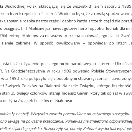
 Wschodniej Polski składającej się ze wszystkich ziem zaboru z 1939 
 ziem trzech republik coś sklecić. Wiadomo było, że z chwilą spodziewane
a zostanie rozbita na trzy części i osobno każda z trzech części nie porad
o osiągnąć. […] Mieliśmy już nawet gotowy herb republiki. Jednak dla mn
d Ribbentrop-Mołotow za nieważny to trzeba anulować jego skutki. Zwróc
ć ziemie zabrane. W sposób cywilizowany – opowiadał po latach J
niosła także ożywienie polskiego ruchu narodowego na terenie Ukraiński
RR. Na Grodzieńszczyźnie w roku 1988 powstało Polskie Stowarzyszen
erwca 1990 roku połączyło się z podobnymi stowarzyszeniami utworzony
ł Związek Polaków na Białorusi. Na czele Związku, którego liczebność
 stan 25 tysięcy członków, stanął Tadeusz Gawin, który tak opisał w swy
do życia Związek Polaków na Białorusi:
odniosły nastrój. Wszystko zostało przemyślane do ostatniego szczegółu. 
cono uwagę na poważne przeoczenie. Ponieważ nie znaleziono odpowiednie
wielkości jak flaga polska. Rozpoczęły się obrady. Zebrani wysłuchali wystąpi