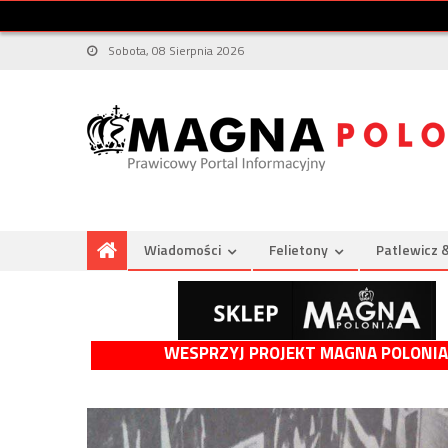
Sobota, 08 Sierpnia 2026
Wiadomości
Felietony
Patlewicz 
WESPRZYJ PROJEKT MAGNA POLONIA