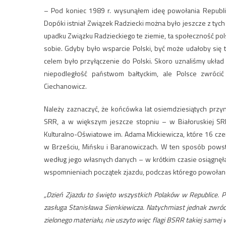
– Pod koniec 1989 r. wysunąłem ideę powołania Republiki
Dopóki istniał Związek Radziecki można było jeszcze z tych
upadku Związku Radzieckiego te ziemie, ta społeczność polsk
sobie. Gdyby było wsparcie Polski, być może udałoby się t
celem było przyłączenie do Polski. Skoro uznaliśmy ukła
niepodległość państwom bałtyckim, ale Polsce zwróci
Ciechanowicz.
Należy zaznaczyć, że końcówka lat osiemdziesiątych przy
SRR, a w większym jeszcze stopniu – w Białoruskiej S
Kulturalno-Oświatowe im. Adama Mickiewicza, które 16 cz
w Brześciu, Mińsku i Baranowiczach. W ten sposób powsta
według jego własnych danych – w krótkim czasie osiągnęła
wspomnieniach początek zjazdu, podczas którego powołano 
„Dzień Zjazdu to święto wszystkich Polaków w Republice. P
zasługa Stanisława Sienkiewicza. Natychmiast jednak zwró
zielonego materiału, nie uszyto więc flagi BSRR takiej samej 