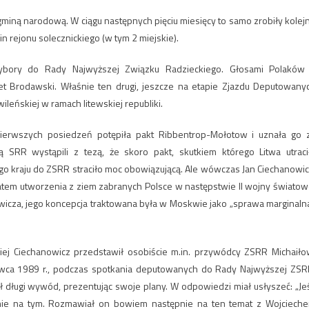
 gminą narodową. W ciągu następnych pięciu miesięcy to samo zrobiły kolej
in rejonu solecznickiego (w tym 2 miejskie).
bory do Rady Najwyższej Związku Radzieckiego. Głosami Polaków
icet Brodawski. Właśnie ten drugi, jeszcze na etapie Zjazdu Deputowany
ileńskiej w ramach litewskiej republiki.
rwszych posiedzeń potępiła pakt Ribbentrop-Mołotow i uznała go 
 SRR wystąpili z tezą, że skoro pakt, skutkiem którego Litwa utraci
ego kraju do ZSRR straciło moc obowiązującą. Ale wówczas Jan Ciechanowic
latem utworzenia z ziem zabranych Polsce w następstwie II wojny światow
wicza, jego koncepcja traktowana była w Moskwie jako „sprawa marginalna
iej Ciechanowicz przedstawił osobiście m.in. przywódcy ZSRR Michaiło
rwca 1989 r., podczas spotkania deputowanych do Rady Najwyższej ZSR
długi wywód, prezentując swoje plany. W odpowiedzi miał usłyszeć: „Jeś
dynie na tym. Rozmawiał on bowiem następnie na ten temat z Wojciech