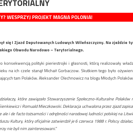
TERYTORIALNY
MY? WESPRZYJ PROJEKT MAGNA POLONIA!
był się I Zjazd Deputowanych Ludowych Wileńszczyzny. Na zjeździe t
skiego Obwodu Narodowo – Terytorialnego.
konsekwencją polityki pieriestrojki i głasnosti, którą realizowały wład
eku na ich czele stanął Michaił Gorbaczow. Skutkiem tego było ożywien
szkających tam Polaków. Aleksander Olechnowicz na blogu Młodych Polaków
działaczy, które zawiązało Stowarzyszenie Społeczno-Kulturalne Polaków 
n Sienkiewicz i Romuald Mieczkowski. Deklaracja uchwalona przez zjazd zapisa
ale i de facto tożsamości i odrębności narodowej ludności polskiej na Litwie
u Kultury, który oficjalnie zatwierdził je 6 czerwca 1988 r. Polscy działac
rzy nie byli nim zainteresowani.”