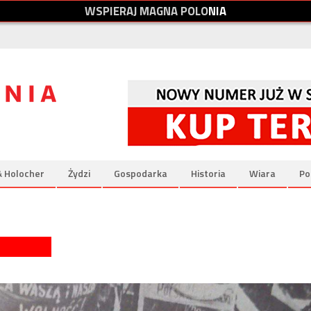
W
S
P
I
E
R
A
J
M
A
G
N
A
P
O
L
O
N
I
A
& Holocher
Żydzi
Gospodarka
Historia
Wiara
Po