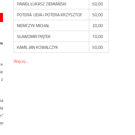
PAWEŁ ŁUKASZ ZIEMIAŃSKI
50,00
POTERA LIDIA i POTERA KRZYSZTOF
50,00
NIEMCZYK MICHAŁ
20,00
SŁAWOMIR PIĄTEK
10,00
ym
KAMIL JAN KOWALCZYK
50,00
Więcej...
ze
ie
 z
na
ła
”.
ze