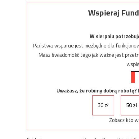
Wspieraj Fund
W sierpniu potrzebu
Państwa wsparcie jest niezbędne dla funkcjonow
Masz świadomość tego jak ważne jest przetrw
wspie
Uważasz, że robimy dobrą robotę? Ni
30 zł
50 zł
Zobacz kto w