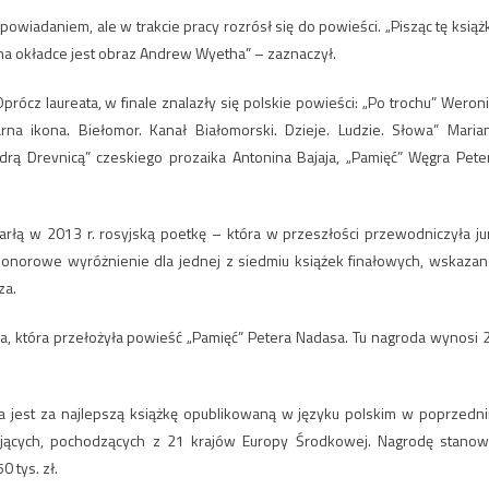
wiadaniem, ale w trakcie pracy rozrósł się do powieści. „Pisząc tę książ
ż na okładce jest obraz Andrew Wyetha” – zaznaczył.
rócz laureata, w finale znalazły się polskie powieści: „Po trochu” Weroni
na ikona. Biełomor. Kanał Białomorski. Dzieje. Ludzie. Słowa” Maria
odrą Drevnicą” czeskiego prozaika Antonina Bajaja, „Pamięć” Węgra Pete
arłą w 2013 r. rosyjską poetkę – która w przeszłości przewodniczyła ju
 honorowe wyróżnienie dla jednej z siedmiu książek finałowych, wskazan
za.
a, która przełożyła powieść „Pamięć” Petera Nadasa. Tu nagroda wynosi 
 jest za najlepszą książkę opublikowaną w języku polskim w poprzedn
yjących, pochodzących z 21 krajów Europy Środkowej. Nagrodę stanow
 tys. zł.