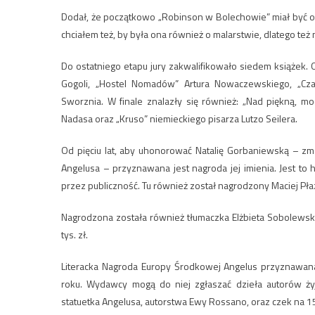
Dodał, że początkowo „Robinson w Bolechowie” miał być opo
chciałem też, by była ona również o malarstwie, dlatego te
Do ostatniego etapu jury zakwalifikowało siedem książek. Op
Gogoli, „Hostel Nomadów” Artura Nowaczewskiego, „Czar
Sworznia. W finale znalazły się również: „Nad piękną, m
Nadasa oraz „Kruso” niemieckiego pisarza Lutzo Seilera.
Od pięciu lat, aby uhonorować Natalię Gorbaniewską – zm
Angelusa – przyznawana jest nagroda jej imienia. Jest to
przez publiczność. Tu również został nagrodzony Maciej Pła
Nagrodzona została również tłumaczka Elżbieta Sobolewsk
tys. zł.
Literacka Nagroda Europy Środkowej Angelus przyznawana
roku. Wydawcy mogą do niej zgłaszać dzieła autorów ż
statuetka Angelusa, autorstwa Ewy Rossano, oraz czek na 150