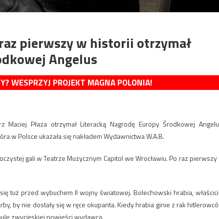
 raz pierwszy w historii otrzymał
odkowej Angelus
MY? WESPRZYJ PROJEKT MAGNA POLONIA!
rz Maciej Płaza otrzymał Literacką Nagrodę Europy Środkowej Angelu
tóra w Polsce ukazała się nakładem Wydawnictwa W.A.B.
czystej gali w Teatrze Muzycznym Capitol we Wrocławiu. Po raz pierwszy
się tuż przed wybuchem II wojny światowej. Bolechowski hrabia, właścici
arby, by nie dostały się w ręce okupanta. Kiedy hrabia ginie z rak hitlerowc
abule zwycięskiej powieści wydawca.