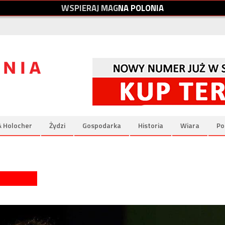
W
S
P
I
E
R
A
J
M
A
G
N
A
P
O
L
O
N
I
A
& Holocher
Żydzi
Gospodarka
Historia
Wiara
Po