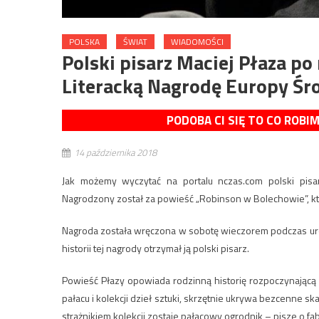
POLSKA
ŚWIAT
WIADOMOŚCI
Polski pisarz Maciej Płaza po
Literacką Nagrodę Europy Śr
PODOBA CI SIĘ TO CO ROBI
14 października 2018
Jak możemy wyczytać na portalu nczas.com polski pisa
Nagrodzony został za powieść „Robinson w Bolechowie”, k
Nagroda została wręczona w sobotę wieczorem podczas uro
historii tej nagrody otrzymał ją polski pisarz.
Powieść Płazy opowiada rodzinną historię rozpoczynającą 
pałacu i kolekcji dzieł sztuki, skrzętnie ukrywa bezcenne sk
strażnikiem kolekcji zostaje pałacowy ogrodnik – pisze o f