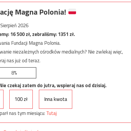
ację Magna Polonia!
Sierpień 2026
jemy:
16 500
zł, zebraliśmy:
1351
zł.
ania Fundacji Magna Polonia.
anie niezależnych ośrodków medialnych? Nie zwlekaj więc,
raj nas już od teraz.
8%
e czekaj zatem do jutra, wspieraj nas od dzisiaj.
100 zł
Inna kwota
parł nas tym miesiącu:
Tutaj