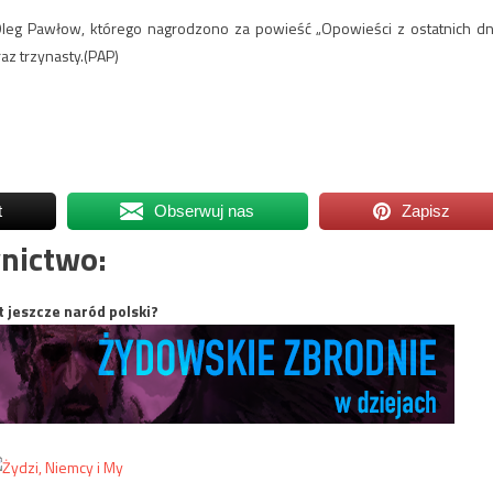
 Oleg Pawłow, którego nagrodzono za powieść „Opowieści z ostatnich dni
az trzynasty.(PAP)
t
Obserwuj nas
Zapisz
nictwo:
t jeszcze naród polski?