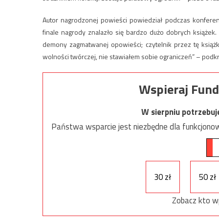
Autor nagrodzonej powieści powiedział podczas konferen
finale nagrody znalazło się bardzo dużo dobrych książek. 
demony zagmatwanej opowieści; czytelnik przez tę książk
wolności twórczej, nie stawiałem sobie ograniczeń” – podkre
Wspieraj Fund
W sierpniu potrzebu
Państwa wsparcie jest niezbędne dla funkcjonow
30 zł
50 zł
Zobacz kto w