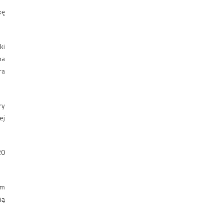
kę
ki
na
ra
ry
ej
20
im
ią