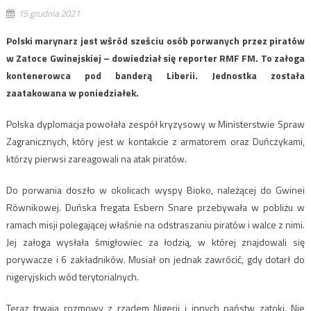
15 grudnia 2021
​Polski marynarz jest wśród sześciu osób porwanych przez piratów
w Zatoce Gwinejskiej – dowiedział się reporter RMF FM. To załoga
kontenerowca pod banderą Liberii. Jednostka została
zaatakowana w poniedziałek.
Polska dyplomacja powołała zespół kryzysowy w Ministerstwie Spraw
Zagranicznych, który jest w kontakcie z armatorem oraz Duńczykami,
którzy pierwsi zareagowali na atak piratów.
Do porwania doszło w okolicach wyspy Bioko, należącej do Gwinei
Równikowej. Duńska fregata Esbern Snare przebywała w pobliżu w
ramach misji polegającej właśnie na odstraszaniu piratów i walce z nimi.
Jej załoga wysłała śmigłowiec za łodzią, w której znajdowali się
porywacze i 6 zakładników. Musiał on jednak zawrócić, gdy dotarł do
nigeryjskich wód terytorialnych.
Teraz trwają rozmowy z rządem Nigerii i innych państw zatoki. Nie