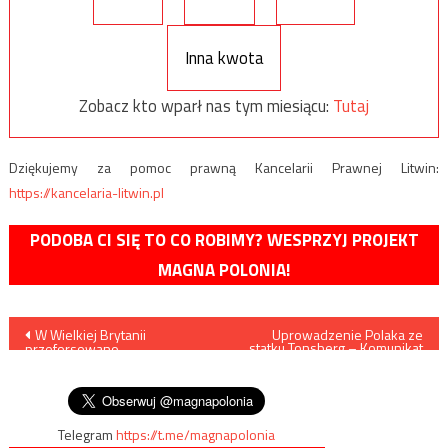
Inna kwota
Zobacz kto wparł nas tym miesiącu:
Tutaj
Dziękujemy za pomoc prawną Kancelarii Prawnej Litwin:
https://kancelaria-litwin.pl
PODOBA CI SIĘ TO CO ROBIMY? WESPRZYJ PROJEKT
MAGNA POLONIA!
Nawigacja
W Wielkiej Brytanii
Uprowadzenie Polaka ze
statku Tonsberg – Komunikat
przeforsowano
MSZ
wpisu
wprowadzenie paszportów
covidowych
Telegram
https://t.me/magnapolonia