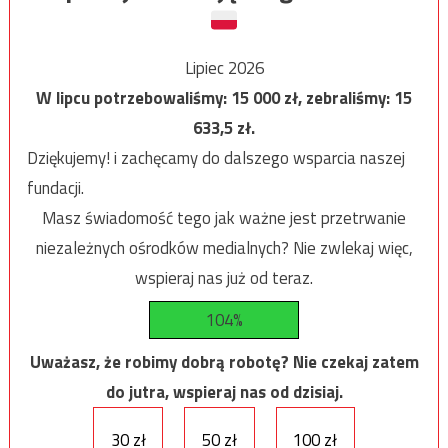
Lipiec 2026
W lipcu potrzebowaliśmy:
15 000
zł, zebraliśmy:
15
633,5
zł.
Dziękujemy! i zachęcamy do dalszego wsparcia naszej
fundacji.
Masz świadomość tego jak ważne jest przetrwanie
niezależnych ośrodków medialnych? Nie zwlekaj więc,
wspieraj nas już od teraz.
104%
Uważasz, że robimy dobrą robotę? Nie czekaj zatem
do jutra, wspieraj nas od dzisiaj.
30 zł
50 zł
100 zł