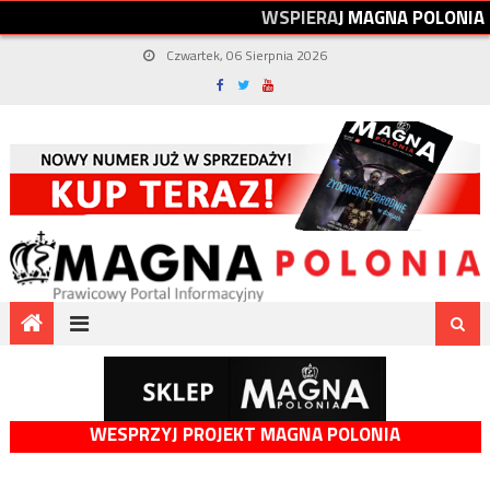
W
S
P
I
E
R
A
J
M
A
G
N
A
P
O
L
O
N
I
A
Czwartek, 06 Sierpnia 2026
WESPRZYJ PROJEKT MAGNA POLONIA