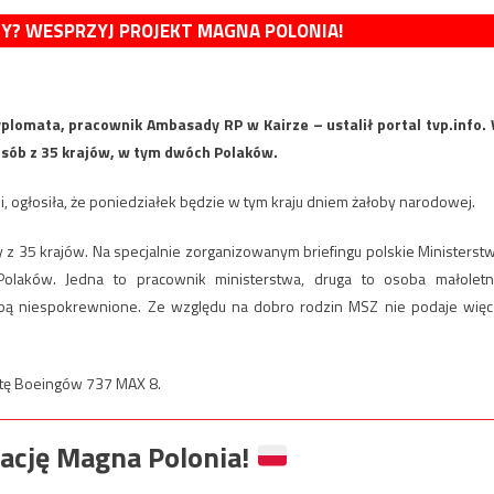
MY? WESPRZYJ PROJEKT MAGNA POLONIA!
dyplomata, pracownik Ambasady RP w Kairze – ustalił portal tvp.info.
osób z 35 krajów, w tym dwóch Polaków.
ii, ogłosiła, że poniedziałek będzie w tym kraju dniem żałoby narodowej.
by z 35 krajów. Na specjalnie zorganizowanym briefingu polskie Ministerst
olaków. Jedna to pracownik ministerstwa, druga to osoba małoletn
obą niespokrewnione. Ze względu na dobro rodzin MSZ nie podaje więc
lotę Boeingów 737 MAX 8.
ację Magna Polonia!