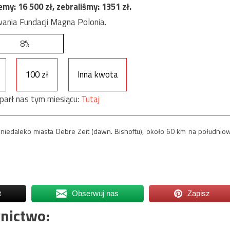
jemy:
16 500
zł, zebraliśmy:
1351
zł.
ania Fundacji Magna Polonia.
8%
100 zł
Inna kwota
parł nas tym miesiącu:
Tutaj
e niedaleko miasta Debre Zeit (dawn. Bishoftu), około 60 km na południo
t
Obserwuj nas
Zapisz
nictwo: