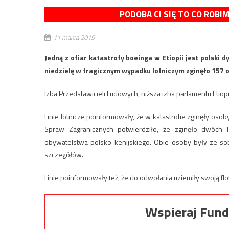
PODOBA CI SIĘ TO CO ROBI
11 marca 2019
Jedną z ofiar katastrofy boeinga w Etiopii jest polski 
niedzielę w tragicznym wypadku lotniczym zginęło 157 
Izba Przedstawicieli Ludowych, niższa izba parlamentu Etiop
Linie lotnicze poinformowały, że w katastrofie zginęły oso
Spraw Zagranicznych potwierdziło, że zginęło dwóch P
obywatelstwa polsko-kenijskiego. Obie osoby były ze s
szczegółów.
Linie poinformowały też, że do odwołania uziemiły swoją f
Wspieraj Fund