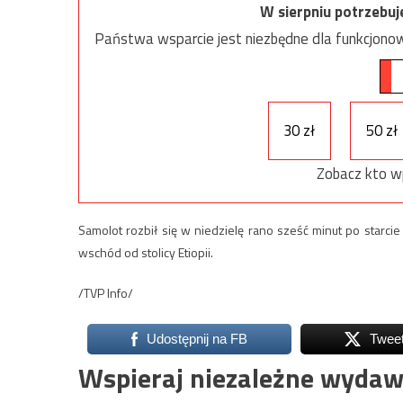
W sierpniu potrzebu
Państwa wsparcie jest niezbędne dla funkcjonow
30 zł
50 zł
Zobacz kto w
Samolot rozbił się w niedzielę rano sześć minut po starci
wschód od stolicy Etiopii.
/TVP Info/
Udostępnij na FB
Twee
Wspieraj niezależne wydaw