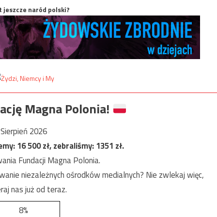
t jeszcze naród polski?
ację Magna Polonia!
Sierpień 2026
jemy:
16 500
zł, zebraliśmy:
1351
zł.
ania Fundacji Magna Polonia.
anie niezależnych ośrodków medialnych? Nie zwlekaj więc,
raj nas już od teraz.
8%