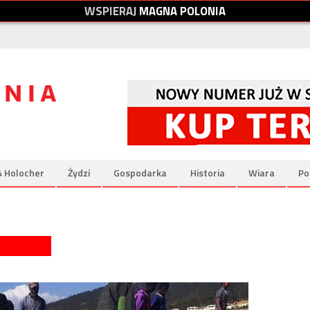
W
S
P
I
E
R
A
J
M
A
G
N
A
P
O
L
O
N
I
A
& Holocher
Żydzi
Gospodarka
Historia
Wiara
Po