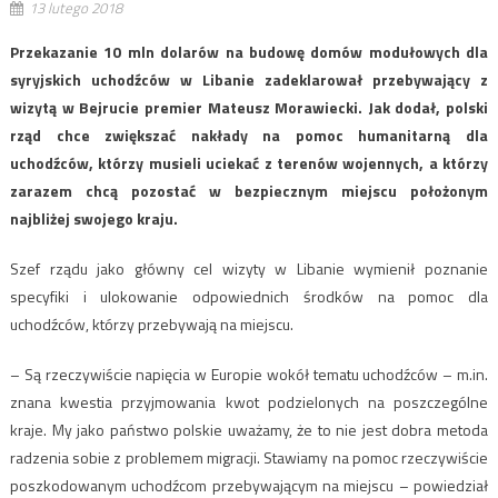
13 lutego 2018
Przekazanie 10 mln dolarów na budowę domów modułowych dla
syryjskich uchodźców w Libanie zadeklarował przebywający z
wizytą w Bejrucie premier Mateusz Morawiecki. Jak dodał, polski
rząd chce zwiększać nakłady na pomoc humanitarną dla
uchodźców, którzy musieli uciekać z terenów wojennych, a którzy
zarazem chcą pozostać w bezpiecznym miejscu położonym
najbliżej swojego kraju.
Szef rządu jako główny cel wizyty w Libanie wymienił poznanie
specyfiki i ulokowanie odpowiednich środków na pomoc dla
uchodźców, którzy przebywają na miejscu.
– Są rzeczywiście napięcia w Europie wokół tematu uchodźców – m.in.
znana kwestia przyjmowania kwot podzielonych na poszczególne
kraje. My jako państwo polskie uważamy, że to nie jest dobra metoda
radzenia sobie z problemem migracji. Stawiamy na pomoc rzeczywiście
poszkodowanym uchodźcom przebywającym na miejscu – powiedział