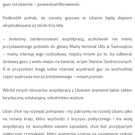
gazu niż obecnie – powiedział Morawiecki.
Podkreślił jednak, że zasoby gazowe w Libanie będą dopiero
eksploatowane za około trzy lata.
– Jesteśmy zainteresowani współpracą, aczkolwiek nie mamy
przystawionego pistoletu do głowy. Mamy terminal LNG w Świnoujściu
– mamy intencję jego rozbudowy, między innymi po to, by odbierać
dostawy gazu z wielu miejsc na świecie, w tym Stanów Zjednoczonych.
A w przyszłości mogę sobie również wyobrazić gaz ze wschodniej
części wybrzeża morza śródziemnego – mówił premier.
Wśród innych obszarów współpracy z Libanem wymienił także sektor
turystyczny, edukacyjny, szkolnictwo wyższe.
Liban chce się rozwijać pokojowo i my patrzymy na rozwój Libanu jako
na rozwój kraju, który wychodzi z kryzysu politycznego i ma wolę
współpracy ze wszystkimi swoimi sąsiadami, chce być pozytywnym
politycznie czynnikiem, który wzmacnia szansę na osiągnięcie pokoju