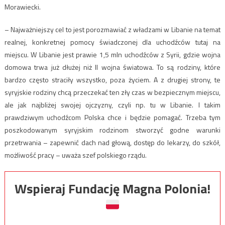
Morawiecki.
– Najważniejszy cel to jest porozmawiać z władzami w Libanie na temat
realnej, konkretnej pomocy świadczonej dla uchodźców tutaj na
miejscu. W Libanie jest prawie 1,5 mln uchodźców z Syrii, gdzie wojna
domowa trwa już dłużej niż II wojna światowa. To są rodziny, które
bardzo często straciły wszystko, poza życiem. A z drugiej strony, te
syryjskie rodziny chcą przeczekać ten zły czas w bezpiecznym miejscu,
ale jak najbliżej swojej ojczyzny, czyli np. tu w Libanie. I takim
prawdziwym uchodźcom Polska chce i będzie pomagać. Trzeba tym
poszkodowanym syryjskim rodzinom stworzyć godne warunki
przetrwania – zapewnić dach nad głową, dostęp do lekarzy, do szkół,
możliwość pracy – uważa szef polskiego rządu.
Wspieraj Fundację Magna Polonia!