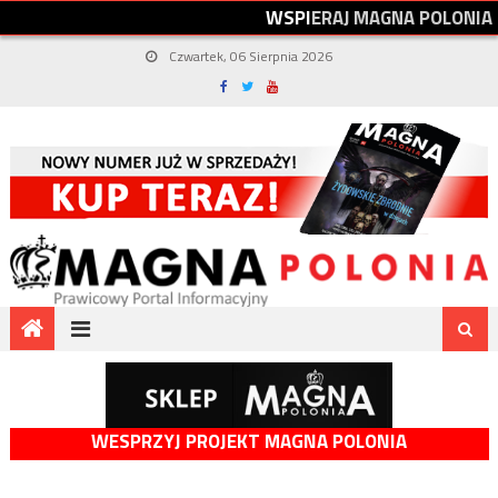
W
S
P
I
E
R
A
J
M
A
G
N
A
P
O
L
O
N
I
A
Czwartek, 06 Sierpnia 2026
WESPRZYJ PROJEKT MAGNA POLONIA