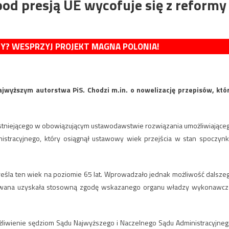
pod presją UE wycofuje się z reformy
MY? WESPRZYJ PROJEKT MAGNA POLONIA!
jwyższym autorstwa PiS. Chodzi m.in. o nowelizację przepisów, któ
 istniejącego w obowiązującym ustawodawstwie rozwiązania umożliwiające
stracyjnego, który osiągnął ustawowy wiek przejścia w stan spoczynk
eśla ten wiek na poziomie 65 lat. Wprowadzało jednak możliwość dalsze
esowana uzyskała stosowną zgodę wskazanego organu władzy wykonawcz
możliwienie sędziom Sądu Najwyższego i Naczelnego Sądu Administracyjneg