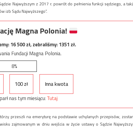
ądzie Najwyższym z 2017 r. powrót do pełnienia funkcji sędziego, a tak
ów izb Sądu Najwyższego”.
ację Magna Polonia!
jemy:
16 500
zł, zebraliśmy:
1351
zł.
ania Fundacji Magna Polonia.
8%
100 zł
Inna kwota
parł nas tym miesiącu:
Tutaj
którzy przeszli na emeryturę na podstawie uchylanych przepisów, zosta
owisku zajmowanym w dniu wejścia w życie ustawy o Sądzie Najwyższ