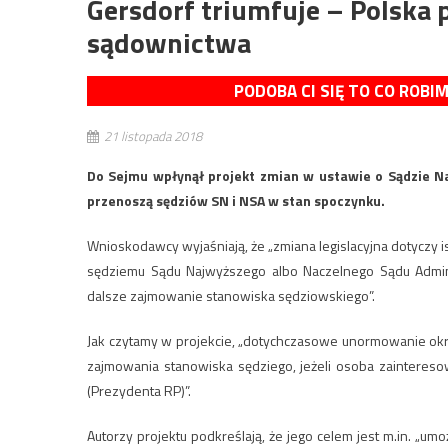
Gersdorf triumfuje – Polska 
sądownictwa
PODOBA CI SIĘ TO CO ROBI
21 listopada 2018
Do Sejmu wpłynął projekt zmian w ustawie o Sądzie Na
przenoszą sędziów SN i NSA w stan spoczynku.
Wnioskodawcy wyjaśniają, że „zmiana legislacyjna dotyczy
sędziemu Sądu Najwyższego albo Naczelnego Sądu Admini
dalsze zajmowanie stanowiska sędziowskiego”.
Jak czytamy w projekcie, „dotychczasowe unormowanie okr
zajmowania stanowiska sędziego, jeżeli osoba zainter
(Prezydenta RP)”.
Autorzy projektu podkreślają, że jego celem jest m.in. „u