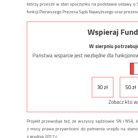
którzy przeszli w stan spoczynku na podstawie ustawy o S
funkcji Pierwszego Prezesa Sądu Najwyższego oraz prezes
Wspieraj Fund
W sierpniu potrzebu
Państwa wsparcie jest niezbędne dla funkcjonow
30 zł
50 zł
Zobacz kto w
Projekt przewiduje też, że wszyscy sędziowie SN i NSA, 
z mocy prawa przywróceni do pełnienia urzędu na stan
z grudnia 2017 r.