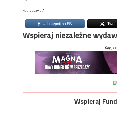
/dorzeczy.pl/
Udostępnij na FB
Twee
Wspieraj niezależne wydaw
Czy jes
Wspieraj Fund