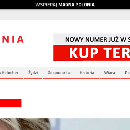
W
S
P
I
E
R
A
J
M
A
G
N
A
P
O
L
O
N
I
A
& Holocher
Żydzi
Gospodarka
Historia
Wiara
Po