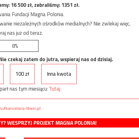
jemy:
16 500
zł, zebraliśmy:
1351
zł.
ania Fundacji Magna Polonia.
anie niezależnych ośrodków medialnych? Nie zwlekaj więc,
raj nas już od teraz.
8%
e czekaj zatem do jutra, wspieraj nas od dzisiaj.
100 zł
Inna kwota
parł nas tym miesiącu:
Tutaj
s://kancelaria-litwin.pl
MY? WESPRZYJ PROJEKT MAGNA POLONIA!