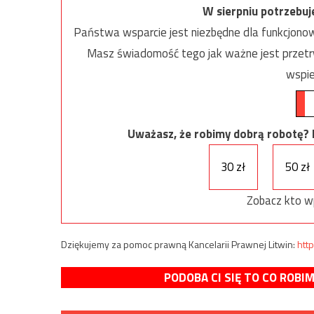
W sierpniu potrzebu
Państwa wsparcie jest niezbędne dla funkcjonow
Masz świadomość tego jak ważne jest przetrw
wspie
Uważasz, że robimy dobrą robotę? Ni
30 zł
50 zł
Zobacz kto w
Dziękujemy za pomoc prawną Kancelarii Prawnej Litwin:
http
PODOBA CI SIĘ TO CO ROBI