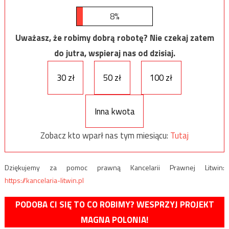
8%
Uważasz, że robimy dobrą robotę? Nie czekaj zatem
do jutra, wspieraj nas od dzisiaj.
30 zł
50 zł
100 zł
Inna kwota
Zobacz kto wparł nas tym miesiącu:
Tutaj
Dziękujemy za pomoc prawną Kancelarii Prawnej Litwin:
https://kancelaria-litwin.pl
PODOBA CI SIĘ TO CO ROBIMY? WESPRZYJ PROJEKT
MAGNA POLONIA!