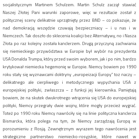
socjalistycznym Martinem Schulzem. Martin Schulz zaczął stawiać
Naszej Złotej Pani warunki zaporowe, więc w rezultacie został z
politycznej sceny delikatnie uprzątnięty przez BND – co pokazuje, że
nad demokracją wszędzie czuwają bezpieczniacy – i u nas i w
Niemczech. Tak doszło do sklecenia koalicji bez Alternatywy, no i Nasza
Złota po raz kolejny została kanclerzem. Drugą przyczyną zachwiania
się niemieckiego przywództwa w Europie był wybór na prezydenta
USA Donalda Trumpa, który przed swoim wyborem, jak i po nim, bardzo
krytykował niemiecka hegemonię w Europie. Niemcy bowiem po 1990
roku stały się wyznawcami doktryny „europeizacji Europy” toz naczy –
delikatnego ale cierpliwego i metodycznego wypychania USA z
europejskiej polityki, zwłaszcza – z funkcji jej kierownika. Pamiętają
bowiem, że na skutek dwukrotnego wtrącenia się USA do europejskiej
polityki, Niemcy przegrały dwie wojny, które mogły przecież wygrać.
Toteż po 1990 roku Niemcy nawróciły się na linie polityczna kanclerza
Bismarcka, która polega na tym, że Niemcy zarządzają Europą w
porozumieniu z Rosją. Zewnętrznym wyrazem tego nawrócenia jest
strategiczne partnerstwo niemiecko-rosyjskie, które nawet w