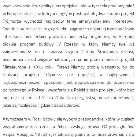
wymiksowanie ich z polityki europejskiej, ale w tym celu powinny mieć
w Europie obszar, na którym mogłyby postawić obydwie stopy i projekt
Trójmorza wychodzi naprzeciw temu amerykańskiemu interesowi.
Ewentualna realizacja tego projektu zagraża co najmniej trzem ważnym
interesom niemieckim: podważa niemiecką hegemonię w Europie,
blokuje program budowy IV Rzeszy, w który Niemcy tyle już
zainwestowały, no i stwarza krajom Europy Środkowej szansę
uwolnienia się od więzów nałożonych na nie przez niemiecki projekt
Mitteleuropa z 1915 roku. Tote4ż Niemcy zrobią wszystko, by do
realizacji projektu Trójmorza nie dopuścić, a najlepszym i
najbezpieczniejszym sposobem jest doprowadzenie do przesilenia
politycznego w Polsce i wycofania się Polski z tego projektu, który bez
niej nie ma sensu. I Nasza Złota Pani przyjeżdża, by się zorientować,
jakie są możliwości i gdzie trzeba uderzyć.
A tymczasem w Rosji odbyły się wybory prezydenckie, które w cuglach
wygrał zimny ruski czekista Putin, uzyskując prawie 80 proc. głosów.
Rządzi Rosją już 18 rok i jak tak dalej pójdzie, to może zrównać się z