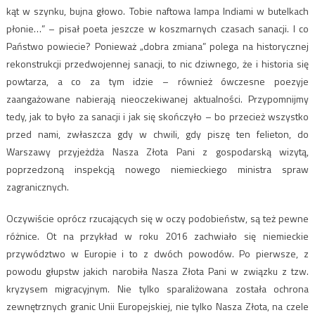
kąt w szynku, bujna głowo. Tobie naftowa lampa Indiami w butelkach
płonie…” – pisał poeta jeszcze w koszmarnych czasach sanacji. I co
Państwo powiecie? Ponieważ „dobra zmiana” polega na historycznej
rekonstrukcji przedwojennej sanacji, to nic dziwnego, że i historia się
powtarza, a co za tym idzie – również ówczesne poezyje
zaangażowane nabierają nieoczekiwanej aktualności. Przypomnijmy
tedy, jak to było za sanacji i jak się skończyło – bo przecież wszystko
przed nami, zwłaszcza gdy w chwili, gdy piszę ten felieton, do
Warszawy przyjeżdża Nasza Złota Pani z gospodarską wizytą,
poprzedzoną inspekcją nowego niemieckiego ministra spraw
zagranicznych.
Oczywiście oprócz rzucających się w oczy podobieństw, są też pewne
różnice. Ot na przykład w roku 2016 zachwiało się niemieckie
przywództwo w Europie i to z dwóch powodów. Po pierwsze, z
powodu głupstw jakich narobiła Nasza Złota Pani w związku z tzw.
kryzysem migracyjnym. Nie tylko sparaliżowana została ochrona
zewnętrznych granic Unii Europejskiej, nie tylko Nasza Złota, na czele