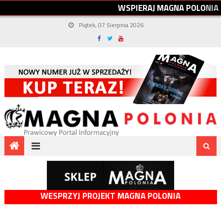
W
S
P
I
E
R
A
J
M
A
G
N
A
P
O
L
O
N
I
A
Piątek, 07 Sierpnia 2026
WESPRZYJ PROJEKT MAGNA POLONIA