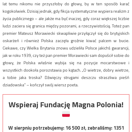
lat temu nikomu nie przyszłoby do głowy, by w ten sposób karać
kogokolwiek. Dzisiaj jednak, gdy fikcja systematyczne wypiera realizm z
życia publicznego – ale jakże ma być inaczej, gdy coraz większej liczbie
ludzi zaciera się granica między pozorami, a rzeczywistością. Toteż pan
premier Mateusz Morawiecki skwapliwie przyłączył się do brytyjskich
oskarżeń i również Polska zaczęła groźnie kiwać palcem w bucie.
Ciekawe, czy Wielka Brytania znowu udzieliła Polsce jakichś gwarancji,
jak w roku 1939, czy też pan premier Morawiecki sam dopuścił sobie do
głowy, że Polska właśnie wybija się na pozycje mocarstwowe i
wszystkich dookoła porozstawia po kątach. „O wietrze, dobry wietrze,
a tobie jaka troska? Dźwięczy strugami deszczu straszliwa pieśń
dziadowska” – kończył swój wiersz poeta.
Wspieraj Fundację Magna Polonia!
W sierpniu potrzebujemy:
16 500
zł, zebraliśmy:
1351