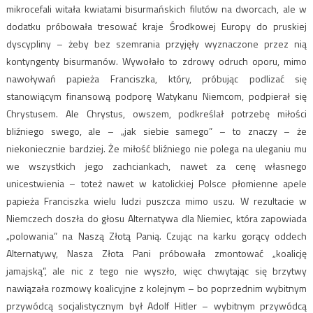
mikrocefali witała kwiatami bisurmańskich filutów na dworcach, ale w
dodatku próbowała tresować kraje Środkowej Europy do pruskiej
dyscypliny – żeby bez szemrania przyjęły wyznaczone przez nią
kontyngenty bisurmanów. Wywołało to zdrowy odruch oporu, mimo
nawoływań papieża Franciszka, który, próbując podlizać się
stanowiącym finansową podporę Watykanu Niemcom, podpierał się
Chrystusem. Ale Chrystus, owszem, podkreślał potrzebę miłości
bliźniego swego, ale – „jak siebie samego” – to znaczy – że
niekoniecznie bardziej. Że miłość bliźniego nie polega na uleganiu mu
we wszystkich jego zachciankach, nawet za cenę własnego
unicestwienia – toteż nawet w katolickiej Polsce płomienne apele
papieża Franciszka wielu ludzi puszcza mimo uszu. W rezultacie w
Niemczech doszła do głosu Alternatywa dla Niemiec, która zapowiada
„polowania” na Naszą Złotą Panią. Czując na karku gorący oddech
Alternatywy, Nasza Złota Pani próbowała zmontować „koalicję
jamajską”, ale nic z tego nie wyszło, więc chwytając się brzytwy
nawiązała rozmowy koalicyjne z kolejnym – bo poprzednim wybitnym
przywódcą socjalistycznym był Adolf Hitler – wybitnym przywódcą