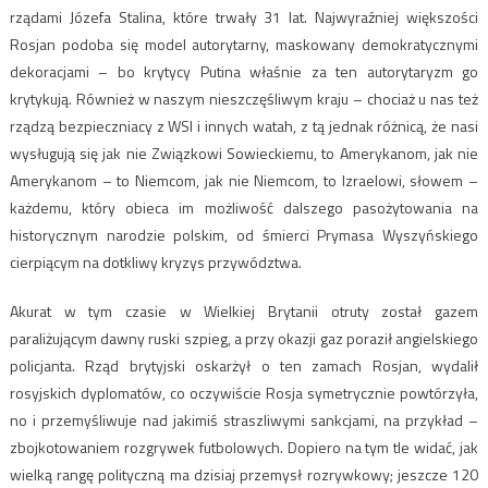
rządami Józefa Stalina, które trwały 31 lat. Najwyraźniej większości
Rosjan podoba się model autorytarny, maskowany demokratycznymi
dekoracjami – bo krytycy Putina właśnie za ten autorytaryzm go
krytykują. Również w naszym nieszczęśliwym kraju – chociaż u nas też
rządzą bezpieczniacy z WSI i innych watah, z tą jednak różnicą, że nasi
wysługują się jak nie Związkowi Sowieckiemu, to Amerykanom, jak nie
Amerykanom – to Niemcom, jak nie Niemcom, to Izraelowi, słowem –
każdemu, który obieca im możliwość dalszego pasożytowania na
historycznym narodzie polskim, od śmierci Prymasa Wyszyńskiego
cierpiącym na dotkliwy kryzys przywództwa.
Akurat w tym czasie w Wielkiej Brytanii otruty został gazem
paraliżującym dawny ruski szpieg, a przy okazji gaz poraził angielskiego
policjanta. Rząd brytyjski oskarżył o ten zamach Rosjan, wydalił
rosyjskich dyplomatów, co oczywiście Rosja symetrycznie powtórzyła,
no i przemyśliwuje nad jakimiś straszliwymi sankcjami, na przykład –
zbojkotowaniem rozgrywek futbolowych. Dopiero na tym tle widać, jak
wielką rangę polityczną ma dzisiaj przemysł rozrywkowy; jeszcze 120