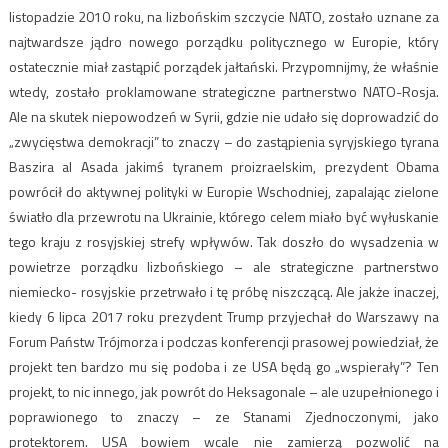
listopadzie 2010 roku, na lizbońskim szczycie NATO, zostało uznane za
najtwardsze jądro nowego porządku politycznego w Europie, który
ostatecznie miał zastąpić porządek jałtański. Przypomnijmy, że właśnie
wtedy, zostało proklamowane strategiczne partnerstwo NATO-Rosja.
Ale na skutek niepowodzeń w Syrii, gdzie nie udało się doprowadzić do
„zwycięstwa demokracji” to znaczy – do zastąpienia syryjskiego tyrana
Baszira al Asada jakimś tyranem proizraelskim, prezydent Obama
powrócił do aktywnej polityki w Europie Wschodniej, zapalając zielone
światło dla przewrotu na Ukrainie, którego celem miało być wyłuskanie
tego kraju z rosyjskiej strefy wpływów. Tak doszło do wysadzenia w
powietrze porządku lizbońskiego – ale strategiczne partnerstwo
niemiecko- rosyjskie przetrwało i tę próbę niszczącą. Ale jakże inaczej,
kiedy 6 lipca 2017 roku prezydent Trump przyjechał do Warszawy na
Forum Państw Trójmorza i podczas konferencji prasowej powiedział, że
projekt ten bardzo mu się podoba i ze USA będą go „wspierały”? Ten
projekt, to nic innego, jak powrót do Heksagonale – ale uzupełnionego i
poprawionego to znaczy – ze Stanami Zjednoczonymi, jako
protektorem. USA bowiem wcale nie zamierzą pozwolić na