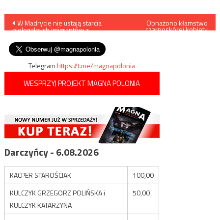
Nawigacja
W Madrycie nie ustają starcia
Obnażono kłamstwo
czarnoskórej kobiety
nielegalnych imigrantów z
oskażającej warszawską
wpisu
policją
bibliotekę o rasizm
Telegram
https://t.me/magnapolonia
WESPRZYJ PROJEKT MAGNA POLONIA
Darczyńcy - 6.08.2026
KACPER STAROŚCIAK
100,00
KULCZYK GRZEGORZ POLIŃSKA i
50,00
KULCZYK KATARZYNA