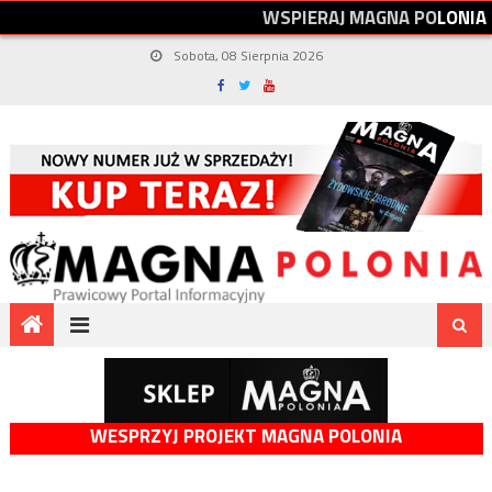
W
S
P
I
E
R
A
J
M
A
G
N
A
P
O
L
O
N
I
A
Sobota, 08 Sierpnia 2026
WESPRZYJ PROJEKT MAGNA POLONIA