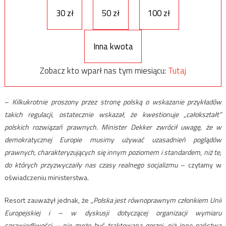
30 zł
50 zł
100 zł
Inna kwota
Zobacz kto wparł nas tym miesiącu:
Tutaj
–
Kilkukrotnie proszony przez stronę polską o wskazanie przykładów
takich regulacji, ostatecznie wskazał, że kwestionuje „całokształt”
polskich rozwiązań prawnych. Minister Dekker zwrócił uwagę, że w
demokratycznej Europie musimy używać uzasadnień poglądów
prawnych, charakteryzujących się innym poziomem i standardem, niż te,
do których przyzwyczaiły nas czasy realnego socjalizmu
– czytamy w
oświadczeniu ministerstwa.
Resort zauważył jednak, że
„Polska jest równoprawnym członkiem Unii
Europejskiej i – w dyskusji dotyczącej organizacji wymiaru
sprawiedliwości – nie może być traktowana gorzej, niż inne państwa