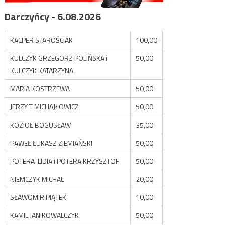
Darczyńcy - 6.08.2026
KACPER STAROŚCIAK
100,00
KULCZYK GRZEGORZ POLIŃSKA i
50,00
KULCZYK KATARZYNA
MARIA KOSTRZEWA
50,00
JERZY T MICHAJŁOWICZ
50,00
KOZIOŁ BOGUSŁAW
35,00
PAWEŁ ŁUKASZ ZIEMIAŃSKI
50,00
POTERA LIDIA i POTERA KRZYSZTOF
50,00
NIEMCZYK MICHAŁ
20,00
SŁAWOMIR PIĄTEK
10,00
KAMIL JAN KOWALCZYK
50,00