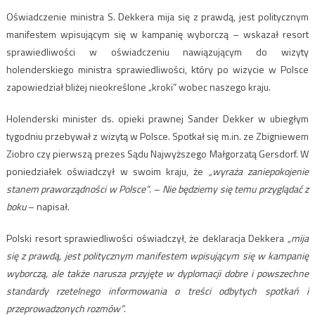
Oświadczenie ministra S. Dekkera mija się z prawdą, jest politycznym
manifestem wpisującym się w kampanię wyborczą – wskazał resort
sprawiedliwości w oświadczeniu nawiązującym do wizyty
holenderskiego ministra sprawiedliwości, który po wizycie w Polsce
zapowiedział bliżej nieokreślone „kroki” wobec naszego kraju.
Holenderski minister ds. opieki prawnej Sander Dekker w ubiegłym
tygodniu przebywał z wizytą w Polsce. Spotkał się m.in. ze Zbigniewem
Ziobro czy pierwszą prezes Sądu Najwyższego Małgorzatą Gersdorf. W
poniedziałek oświadczył w swoim kraju, że
„wyraża zaniepokojenie
stanem praworządności w Polsce”
. –
Nie będziemy się temu przyglądać z
boku
– napisał.
Polski resort sprawiedliwości oświadczył, że deklaracja Dekkera
„mija
się z prawdą, jest politycznym manifestem wpisującym się w kampanię
wyborczą, ale także narusza przyjęte w dyplomacji dobre i powszechne
standardy rzetelnego informowania o treści odbytych spotkań i
przeprowadzonych rozmów”
.