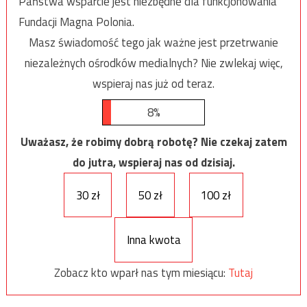
Państwa wsparcie jest niezbędne dla funkcjonowania
Fundacji Magna Polonia.
Masz świadomość tego jak ważne jest przetrwanie
niezależnych ośrodków medialnych? Nie zwlekaj więc,
wspieraj nas już od teraz.
8%
Uważasz, że robimy dobrą robotę? Nie czekaj zatem
do jutra, wspieraj nas od dzisiaj.
30 zł
50 zł
100 zł
Inna kwota
Zobacz kto wparł nas tym miesiącu:
Tutaj