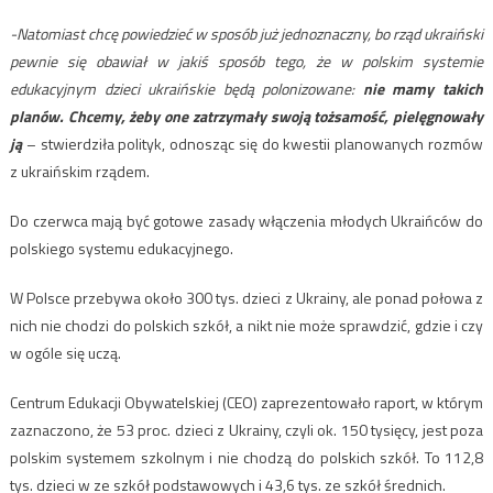
-Natomiast chcę powiedzieć w sposób już jednoznaczny, bo rząd ukraiński
pewnie się obawiał w jakiś sposób tego, że w polskim systemie
edukacyjnym dzieci ukraińskie będą polonizowane:
nie mamy takich
planów. Chcemy, żeby one zatrzymały swoją tożsamość, pielęgnowały
ją
– stwierdziła polityk, odnosząc się do kwestii planowanych rozmów
z ukraińskim rządem.
Do czerwca mają być gotowe zasady włączenia młodych Ukraińców do
polskiego systemu edukacyjnego.
W Polsce przebywa około 300 tys. dzieci z Ukrainy, ale ponad połowa z
nich nie chodzi do polskich szkół, a nikt nie może sprawdzić, gdzie i czy
w ogóle się uczą.
Centrum Edukacji Obywatelskiej (CEO) zaprezentowało raport, w którym
zaznaczono, że 53 proc. dzieci z Ukrainy, czyli ok. 150 tysięcy, jest poza
polskim systemem szkolnym i nie chodzą do polskich szkół. To 112,8
tys. dzieci w ze szkół podstawowych i 43,6 tys. ze szkół średnich.