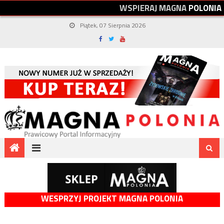
W
S
P
I
E
R
A
J
M
A
G
N
A
P
O
L
O
N
I
A
Piątek, 07 Sierpnia 2026
WESPRZYJ PROJEKT MAGNA POLONIA