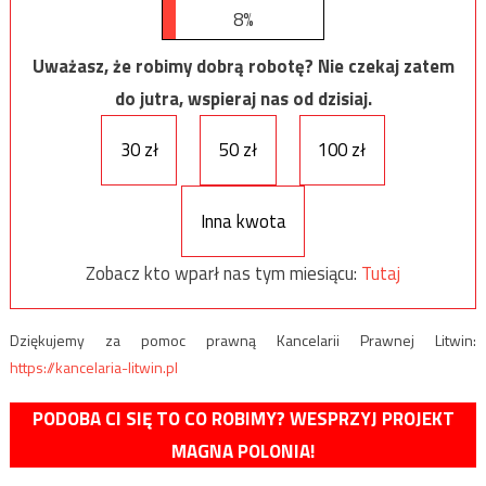
8%
Uważasz, że robimy dobrą robotę? Nie czekaj zatem
do jutra, wspieraj nas od dzisiaj.
30 zł
50 zł
100 zł
Inna kwota
Zobacz kto wparł nas tym miesiącu:
Tutaj
Dziękujemy za pomoc prawną Kancelarii Prawnej Litwin:
https://kancelaria-litwin.pl
PODOBA CI SIĘ TO CO ROBIMY? WESPRZYJ PROJEKT
MAGNA POLONIA!