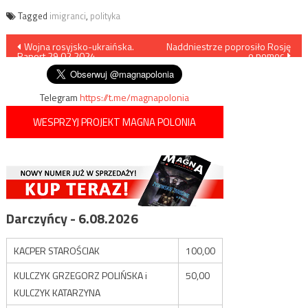
Tagged
imigranci
,
polityka
Nawigacja
Wojna rosyjsko-ukraińska.
Naddniestrze poprosiło Rosję
o pomoc
Raport 29.02.2024
wpisu
Telegram
https://t.me/magnapolonia
WESPRZYJ PROJEKT MAGNA POLONIA
Darczyńcy - 6.08.2026
KACPER STAROŚCIAK
100,00
KULCZYK GRZEGORZ POLIŃSKA i
50,00
KULCZYK KATARZYNA