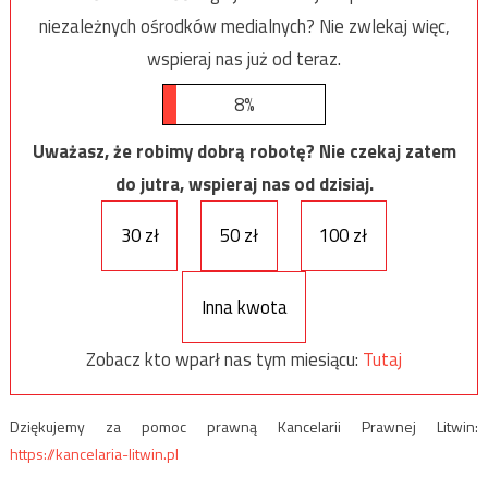
niezależnych ośrodków medialnych? Nie zwlekaj więc,
wspieraj nas już od teraz.
8%
Uważasz, że robimy dobrą robotę? Nie czekaj zatem
do jutra, wspieraj nas od dzisiaj.
30 zł
50 zł
100 zł
Inna kwota
Zobacz kto wparł nas tym miesiącu:
Tutaj
Dziękujemy za pomoc prawną Kancelarii Prawnej Litwin:
https://kancelaria-litwin.pl