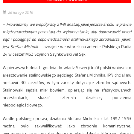
26 lutego 2019
–
Prowadzimy we współpracy z IPN analizę, jakie jeszcze środki w prawie
międzynarodowym pozostają do wykorzystania, aby doprowadzić przed
sąd i pociągnąć do odpowiedzialności stalinowskiego zbrodniarza, jakim
jest Stefan Michnik
– oznajmił we wtorek na antenie Polskiego Radia
24 wiceszef MSZ Szymon Szynkowski vel Sęk.
W pierwszych dniach grudnia do władz Szwecji trafił polski wniosek o
aresztowanie stalinowskiego sędziego Stefana Michnika. IPN chciał mu
postawić 30 zarzutów, w tym zarzuty dotyczące zbrodni sądowych.
Stalinowski sędzia miał bowiem, opierając się na sfabrykowanych
przesłankach, skazać czterech działaczy podziemia
niepodległościowego.
Wedle polskiego prawa, działania Stefana Michnika z lat 1952-1953
można było zakwalifikować jako zbrodnie komunistyczne,
wyczerpujące znamiona zbrodni przeciwko ludzkości, które nie ulegają