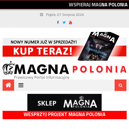
W
S
P
I
E
R
A
J
M
A
G
N
A
P
O
L
O
N
I
A
Piątek, 07 Sierpnia 2026
WESPRZYJ PROJEKT MAGNA POLONIA