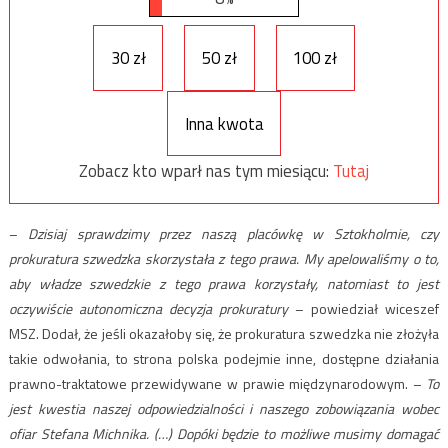
30 zł
50 zł
100 zł
Inna kwota
Zobacz kto wparł nas tym miesiącu:
Tutaj
–
Dzisiaj sprawdzimy przez naszą placówkę w Sztokholmie, czy
prokuratura szwedzka skorzystała z tego prawa. My apelowaliśmy o to,
aby władze szwedzkie z tego prawa korzystały, natomiast to jest
oczywiście autonomiczna decyzja prokuratury
– powiedział wiceszef
MSZ. Dodał, że jeśli okazałoby się, że prokuratura szwedzka nie złożyła
takie odwołania, to strona polska podejmie inne, dostępne działania
prawno-traktatowe przewidywane w prawie międzynarodowym. –
To
jest kwestia naszej odpowiedzialności i naszego zobowiązania wobec
ofiar Stefana Michnika. (…) Dopóki będzie to możliwe musimy domagać