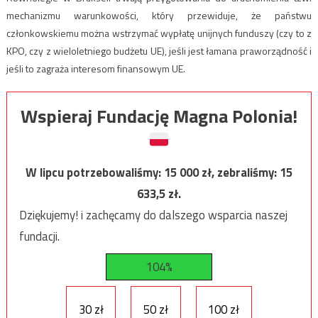
mechanizmu warunkowości, który przewiduje, że państwu
członkowskiemu można wstrzymać wypłatę unijnych funduszy (czy to z
KPO, czy z wieloletniego budżetu UE), jeśli jest łamana praworządność i
jeśli to zagraża interesom finansowym UE.
Wspieraj Fundację Magna Polonia!
W lipcu potrzebowaliśmy:
15 000
zł, zebraliśmy:
15
633,5
zł.
Dziękujemy! i zachęcamy do dalszego wsparcia naszej
fundacji.
104%
30 zł
50 zł
100 zł