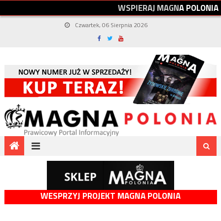
W
S
P
I
E
R
A
J
M
A
G
N
A
P
O
L
O
N
I
A
Czwartek, 06 Sierpnia 2026
WESPRZYJ PROJEKT MAGNA POLONIA