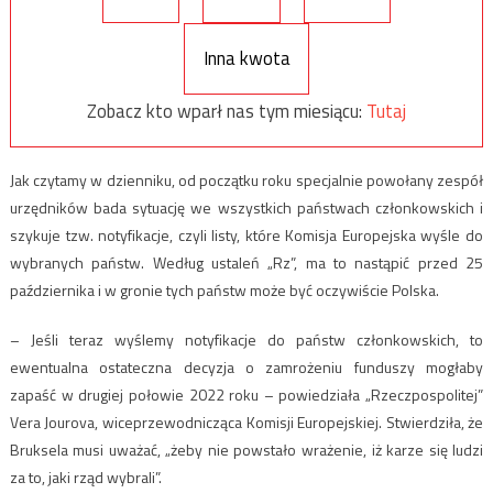
Inna kwota
Zobacz kto wparł nas tym miesiącu:
Tutaj
Jak czytamy w dzienniku, od początku roku specjalnie powołany zespół
urzędników bada sytuację we wszystkich państwach członkowskich i
szykuje tzw. notyfikacje, czyli listy, które Komisja Europejska wyśle do
wybranych państw. Według ustaleń „Rz”, ma to nastąpić przed 25
października i w gronie tych państw może być oczywiście Polska.
– Jeśli teraz wyślemy notyfikacje do państw członkowskich, to
ewentualna ostateczna decyzja o zamrożeniu funduszy mogłaby
zapaść w drugiej połowie 2022 roku – powiedziała „Rzeczpospolitej”
Vera Jourova, wiceprzewodnicząca Komisji Europejskiej. Stwierdziła, że
Bruksela musi uważać, „żeby nie powstało wrażenie, iż karze się ludzi
za to, jaki rząd wybrali”.