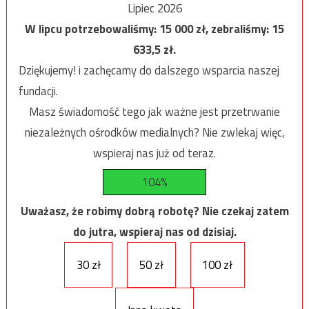
Lipiec 2026
W lipcu potrzebowaliśmy:
15 000
zł, zebraliśmy:
15
633,5
zł.
Dziękujemy! i zachęcamy do dalszego wsparcia naszej
fundacji.
Masz świadomość tego jak ważne jest przetrwanie
niezależnych ośrodków medialnych? Nie zwlekaj więc,
wspieraj nas już od teraz.
104%
Uważasz, że robimy dobrą robotę? Nie czekaj zatem
do jutra, wspieraj nas od dzisiaj.
30 zł
50 zł
100 zł