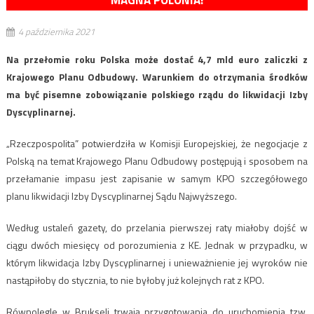
MAGNA POLONIA!
4 października 2021
Na przełomie roku Polska może dostać 4,7 mld euro zaliczki z
Krajowego Planu Odbudowy. Warunkiem do otrzymania środków
ma być pisemne zobowiązanie polskiego rządu do likwidacji Izby
Dyscyplinarnej.
„Rzeczpospolita” potwierdziła w Komisji Europejskiej, że negocjacje z
Polską na temat Krajowego Planu Odbudowy postępują i sposobem na
przełamanie impasu jest zapisanie w samym KPO szczegółowego
planu likwidacji Izby Dyscyplinarnej Sądu Najwyższego.
Według ustaleń gazety, do przelania pierwszej raty miałoby dojść w
ciągu dwóch miesięcy od porozumienia z KE. Jednak w przypadku, w
którym likwidacja Izby Dyscyplinarnej i unieważnienie jej wyroków nie
nastąpiłoby do stycznia, to nie byłoby już kolejnych rat z KPO.
Równolegle w Brukseli trwają przygotowania do uruchomienia tzw.