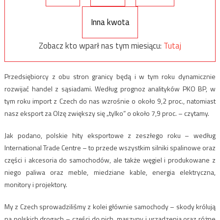
Inna kwota
Zobacz kto wparł nas tym miesiącu:
Tutaj
Przedsiębiorcy z obu stron granicy będą i w tym roku dynamicznie
rozwijać handel z sąsiadami. Według prognoz analityków PKO BP, w
tym roku import z Czech do nas wzrośnie o około 9,2 proc., natomiast
nasz eksport za Olzę zwiększy się „tylko” o około 7,9 proc. – czytamy.
Jak podano, polskie hity eksportowe z zeszłego roku – według
International Trade Centre – to przede wszystkim silniki spalinowe oraz
części i akcesoria do samochodów, ale także węgiel i produkowane z
niego paliwa oraz meble, miedziane kable, energia elektryczna,
monitory i projektory.
My z Czech sprowadziliśmy z kolei głównie samochody – skody królują
na polskich drogach – części do nich, maszyny i urządzenia oraz różne