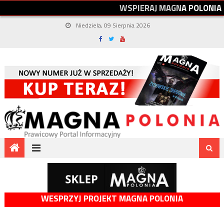
W
S
P
I
E
R
A
J
M
A
G
N
A
P
O
L
O
N
I
A
Niedziela, 09 Sierpnia 2026
WESPRZYJ PROJEKT MAGNA POLONIA