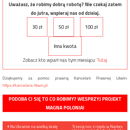
Uważasz, że robimy dobrą robotę? Nie czekaj zatem
do jutra, wspieraj nas od dzisiaj.
30 zł
50 zł
100 zł
Inna kwota
Zobacz kto wparł nas tym miesiącu:
Tutaj
Dziękujemy za pomoc prawną Kancelarii Prawnej Litwin:
https://kancelaria-litwin.pl
PODOBA CI SIĘ TO CO ROBIMY? WESPRZYJ PROJEKT
MAGNA POLONIA!
Nawigacja
Na Ukrainie na wielką skalę
Trzecią noc z rzędu w Nantes