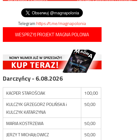
płonęły samochody i budynki
niszczone są miejsca
użyteczności publicznej
wpisu
pochówku polskich żołnierzy
Telegram
https://t.me/magnapolonia
WESPRZYJ PROJEKT MAGNA POLONIA
Darczyńcy - 6.08.2026
KACPER STAROŚCIAK
100,00
KULCZYK GRZEGORZ POLIŃSKA i
50,00
KULCZYK KATARZYNA
MARIA KOSTRZEWA
50,00
JERZY T MICHAJŁOWICZ
50,00