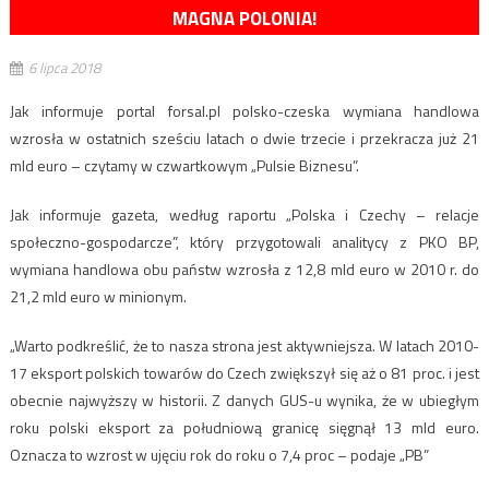
MAGNA POLONIA!
6 lipca 2018
Jak informuje portal forsal.pl polsko-czeska wymiana handlowa
wzrosła w ostatnich sześciu latach o dwie trzecie i przekracza już 21
mld euro – czytamy w czwartkowym „Pulsie Biznesu”.
Jak informuje gazeta, według raportu „Polska i Czechy – relacje
społeczno-gospodarcze”, który przygotowali analitycy z PKO BP
,
wymiana handlowa obu państw wzrosła z 12,8 mld euro w 2010 r. do
21,2 mld euro w minionym.
„Warto podkreślić, że to nasza strona jest aktywniejsza. W latach 2010-
17 eksport polskich towarów do Czech zwiększył się aż o 81 proc. i jest
obecnie najwyższy w historii. Z danych GUS-u wynika, że w ubiegłym
roku polski eksport za południową granicę sięgnął 13 mld euro.
Oznacza to wzrost w ujęciu rok do roku o 7,4 proc – podaje „PB”