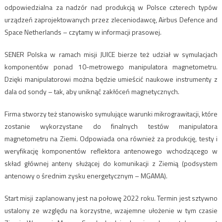
odpowiedzialna za nadzór nad produkcją w Polsce czterech typów
urządzeń zaprojektowanych przez zleceniodawcę, Airbus Defence and
Space Netherlands – czytamy w informacji prasowej.
SENER Polska w ramach misji JUICE bierze też udział w symulacjach
komponentów ponad 10-metrowego manipulatora magnetometru.
Dzięki manipulatorowi można będzie umieścić naukowe instrumenty z
dala od sondy – tak, aby uniknąć zakłóceń magnetycznych.
Firma stworzy też stanowisko symulujące warunki mikrograwitacji, które
zostanie wykorzystane do finalnych testów manipulatora
magnetometru na Ziemi. Odpowiada ona również za produkcję, testy i
weryfikację komponentów reflektora antenowego wchodzącego w
skład głównej anteny służącej do komunikacji z Ziemią (podsystem
antenowy o średnim zysku energetycznym – MGAMA).
Start misji zaplanowany jest na połowę 2022 roku. Termin jest sztywno
ustalony ze względu na korzystne, wzajemne ułożenie w tym czasie