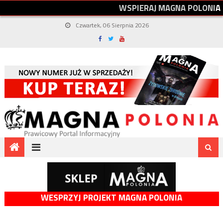
W
S
P
I
E
R
A
J
M
A
G
N
A
P
O
L
O
N
I
A
Czwartek, 06 Sierpnia 2026
WESPRZYJ PROJEKT MAGNA POLONIA