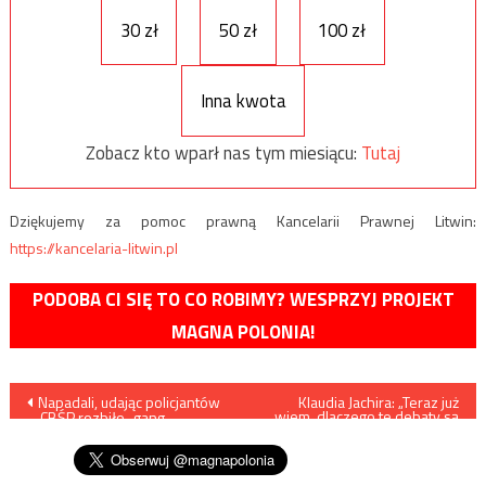
30 zł
50 zł
100 zł
Inna kwota
Zobacz kto wparł nas tym miesiącu:
Tutaj
Dziękujemy za pomoc prawną Kancelarii Prawnej Litwin:
https://kancelaria-litwin.pl
PODOBA CI SIĘ TO CO ROBIMY? WESPRZYJ PROJEKT
MAGNA POLONIA!
Nawigacja
Napadali, udając policjantów
Klaudia Jachira: „Teraz już
wiem, dlaczego te debaty są
– CBŚP rozbiło „gang
tak nudne”
wpisu
przebierańców”